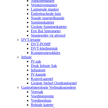
Narkosemasker
Verstuivermasker
Laringeale masker
Endortracheale buis
Nasale suurstofkanule
Suigingskateter
Geslote Suigingskateter
Een Bal Spirometer
Spasieerder vir aërosol
DVT-terapie
DVT-POMP
DVT-kledingstuk
Kompressiesokkies
Infusie
IV-sak
Druk Infusie Sak
Infusieset
IV-kanule
Kopvel-aarstel
Geslote Stelsel Oordragtoestel
Gastroënterologie Verbruiksgoedere
Voersak
Voedingspomp
Voedingsbuis
Rektale kateter