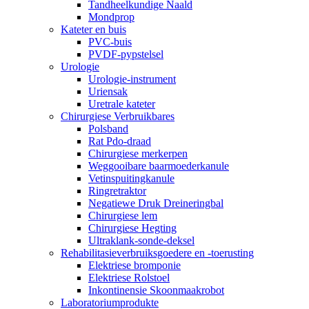
Tandheelkundige Naald
Mondprop
Kateter en buis
PVC-buis
PVDF-pypstelsel
Urologie
Urologie-instrument
Uriensak
Uretrale kateter
Chirurgiese Verbruikbares
Polsband
Rat Pdo-draad
Chirurgiese merkerpen
Weggooibare baarmoederkanule
Vetinspuitingkanule
Ringretraktor
Negatiewe Druk Dreineringbal
Chirurgiese lem
Chirurgiese Hegting
Ultraklank-sonde-deksel
Rehabilitasieverbruiksgoedere en -toerusting
Elektriese bromponie
Elektriese Rolstoel
Inkontinensie Skoonmaakrobot
Laboratoriumprodukte