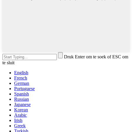
Druk Enter om te soek of ESC om
te sluit
English
French
German
Portuguese
Spanish
Russian
Japanese
Korean
Arabic
Irish
Greek
Turkish