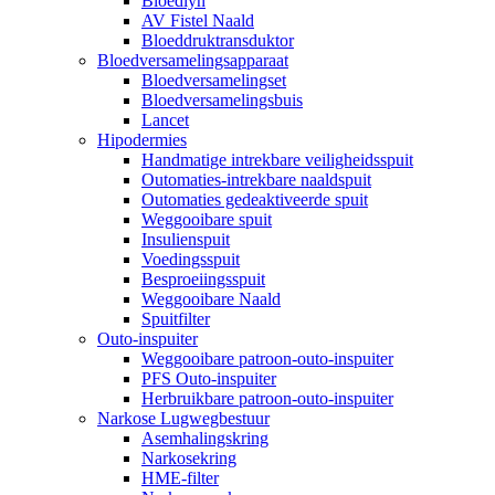
Bloedlyn
AV Fistel Naald
Bloeddruktransduktor
Bloedversamelingsapparaat
Bloedversamelingset
Bloedversamelingsbuis
Lancet
Hipodermies
Handmatige intrekbare veiligheidsspuit
Outomaties-intrekbare naaldspuit
Outomaties gedeaktiveerde spuit
Weggooibare spuit
Insulienspuit
Voedingsspuit
Besproeiingsspuit
Weggooibare Naald
Spuitfilter
Outo-inspuiter
Weggooibare patroon-outo-inspuiter
PFS Outo-inspuiter
Herbruikbare patroon-outo-inspuiter
Narkose Lugwegbestuur
Asemhalingskring
Narkosekring
HME-filter