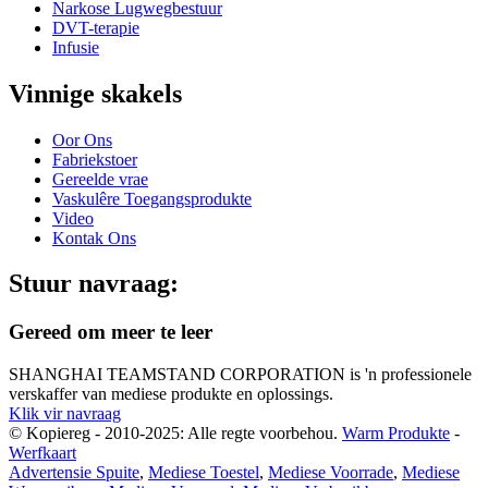
Narkose Lugwegbestuur
DVT-terapie
Infusie
Vinnige skakels
Oor Ons
Fabriekstoer
Gereelde vrae
Vaskulêre Toegangsprodukte
Video
Kontak Ons
Stuur navraag:
Gereed om meer te leer
SHANGHAI TEAMSTAND CORPORATION is 'n professionele
verskaffer van mediese produkte en oplossings.
Klik vir navraag
© Kopiereg - 2010-2025: Alle regte voorbehou.
Warm Produkte
-
Werfkaart
Advertensie Spuite
,
Mediese Toestel
,
Mediese Voorrade
,
Mediese