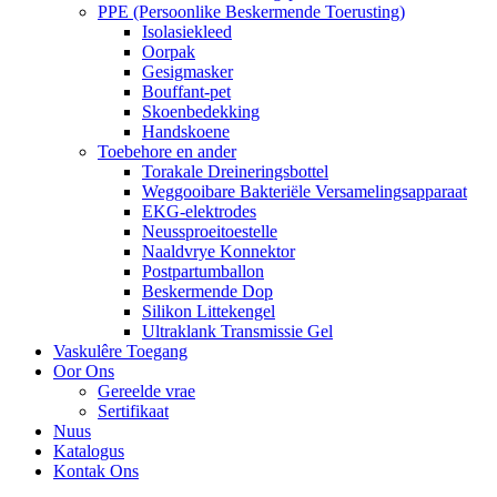
PPE (Persoonlike Beskermende Toerusting)
Isolasiekleed
Oorpak
Gesigmasker
Bouffant-pet
Skoenbedekking
Handskoene
Toebehore en ander
Torakale Dreineringsbottel
Weggooibare Bakteriële Versamelingsapparaat
EKG-elektrodes
Neussproeitoestelle
Naaldvrye Konnektor
Postpartumballon
Beskermende Dop
Silikon Littekengel
Ultraklank Transmissie Gel
Vaskulêre Toegang
Oor Ons
Gereelde vrae
Sertifikaat
Nuus
Katalogus
Kontak Ons