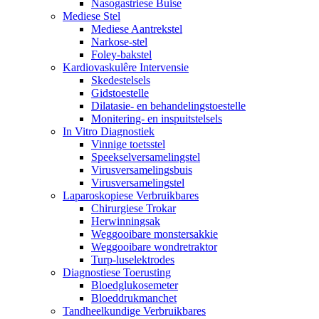
Nasogastriese Buise
Mediese Stel
Mediese Aantrekstel
Narkose-stel
Foley-bakstel
Kardiovaskulêre Intervensie
Skedestelsels
Gidstoestelle
Dilatasie- en behandelingstoestelle
Monitering- en inspuitstelsels
In Vitro Diagnostiek
Vinnige toetsstel
Speekselversamelingstel
Virusversamelingsbuis
Virusversamelingstel
Laparoskopiese Verbruikbares
Chirurgiese Trokar
Herwinningsak
Weggooibare monstersakkie
Weggooibare wondretraktor
Turp-luselektrodes
Diagnostiese Toerusting
Bloedglukosemeter
Bloeddrukmanchet
Tandheelkundige Verbruikbares