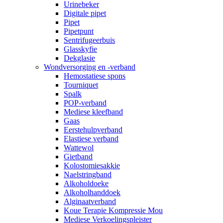
Urinebeker
Digitale pipet
Pipet
Pipetpunt
Sentrifugeerbuis
Glasskyfie
Dekglasie
Wondversorging en -verband
Hemostatiese spons
Tourniquet
Spalk
POP-verband
Mediese kleefband
Gaas
Eerstehulpverband
Elastiese verband
Wattewol
Gietband
Kolostomiesakkie
Naelstringband
Alkoholdoeke
Alkoholhanddoek
Alginaatverband
Koue Terapie Kompressie Mou
Mediese Verkoelingspleister