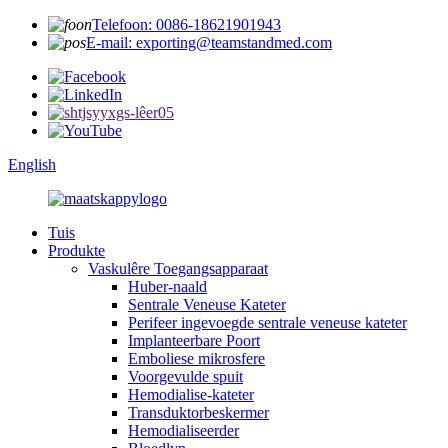
Telefoon: 0086-18621901943
E-mail: exporting@teamstandmed.com
English
Tuis
Produkte
Vaskulêre Toegangsapparaat
Huber-naald
Sentrale Veneuse Kateter
Perifeer ingevoegde sentrale veneuse kateter
Implanteerbare Poort
Emboliese mikrosfere
Voorgevulde spuit
Hemodialise-kateter
Transduktorbeskermer
Hemodialiseerder