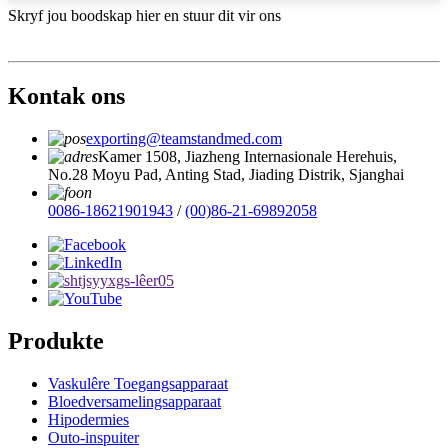
Skryf jou boodskap hier en stuur dit vir ons
Kontak ons
exporting@teamstandmed.com
Kamer 1508, Jiazheng Internasionale Herehuis,
No.28 Moyu Pad, Anting Stad, Jiading Distrik, Sjanghai
0086-18621901943
/
(00)86-21-69892058
Produkte
Vaskulêre Toegangsapparaat
Bloedversamelingsapparaat
Hipodermies
Outo-inspuiter