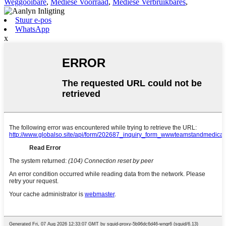
Weggooibare
,
Mediese Voorraad
,
Mediese Verbruikbares
,
Stuur e-pos
WhatsApp
x