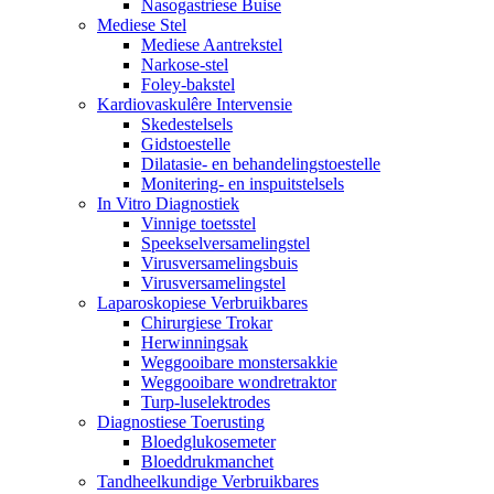
Nasogastriese Buise
Mediese Stel
Mediese Aantrekstel
Narkose-stel
Foley-bakstel
Kardiovaskulêre Intervensie
Skedestelsels
Gidstoestelle
Dilatasie- en behandelingstoestelle
Monitering- en inspuitstelsels
In Vitro Diagnostiek
Vinnige toetsstel
Speekselversamelingstel
Virusversamelingsbuis
Virusversamelingstel
Laparoskopiese Verbruikbares
Chirurgiese Trokar
Herwinningsak
Weggooibare monstersakkie
Weggooibare wondretraktor
Turp-luselektrodes
Diagnostiese Toerusting
Bloedglukosemeter
Bloeddrukmanchet
Tandheelkundige Verbruikbares