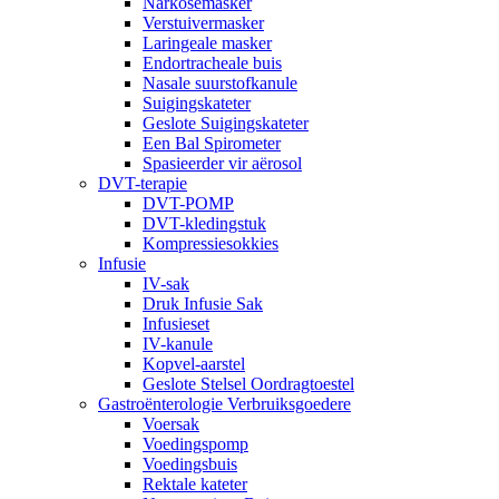
Narkosemasker
Verstuivermasker
Laringeale masker
Endortracheale buis
Nasale suurstofkanule
Suigingskateter
Geslote Suigingskateter
Een Bal Spirometer
Spasieerder vir aërosol
DVT-terapie
DVT-POMP
DVT-kledingstuk
Kompressiesokkies
Infusie
IV-sak
Druk Infusie Sak
Infusieset
IV-kanule
Kopvel-aarstel
Geslote Stelsel Oordragtoestel
Gastroënterologie Verbruiksgoedere
Voersak
Voedingspomp
Voedingsbuis
Rektale kateter