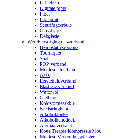
Urinebeker
Digitale pipet
Pipet
Pipetpunt
Sentrifugeerbuis
Glasskyfie
Dekglasie
Wondversorging en -verband
Hemostatiese spons
Tourniquet
Spalk
POP-verband
Mediese kleefband
Gaas
Eerstehulpverband
Elastiese verband
Wattewol
Gietband
Kolostomiesakkie
Naelstringband
Alkoholdoeke
Alkoholhanddoek
Alginaatverband
Koue Terapie Kompressie Mou
Mediese Verkoelingspleister