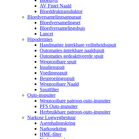
Bloedlyn
AV Fistel Naald
Bloeddruktransduktor
Bloedversamelingsapparaat
Bloedversamelingset
Bloedversamelingsbuis
Lancet
Hipodermies
Handmatige intrekbare veiligheidsspuit
Outomaties-intrekbare naaldspuit
Outomaties gedeaktiveerde spuit
Weggooibare spuit
Insulienspuit
Voedingsspuit
Besproeiingsspuit
Weggooibare Naald
Spuitfilter
Outo-inspuiter
Weggooibare patroon-outo-inspuiter
PFS Outo-inspuiter
Herbruikbare patroon-outo-inspuiter
Narkose Lugwegbestuur
Asemhalingskring
Narkosekring
HME-filter