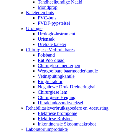
Tandheelkundige Naald
Mondprop
Kateter en buis
PVC-buis
PVDF-pypstelsel
Urologie
Urologie-instrument
Uriensak
Uretrale kateter
Chirurgiese Verbruikbares
Polsband
Rat Pdo-draad
Chirurgiese merkerpen
Weggooibare baarmoederkanule
Vetinspuitingkanule
Ringretraktor
Negatiewe Druk Dreineringbal
Chirurgiese lem
Chirurgiese Hegting
Ultraklank-sonde-deksel
Rehabilitasieverbruiksgoedere en -toerusting
Elektriese bromponie
Elektriese Rolstoel
Inkontinensie Skoonmaakrobot
Laboratoriumprodukte