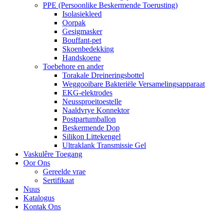
PPE (Persoonlike Beskermende Toerusting)
Isolasiekleed
Oorpak
Gesigmasker
Bouffant-pet
Skoenbedekking
Handskoene
Toebehore en ander
Torakale Dreineringsbottel
Weggooibare Bakteriële Versamelingsapparaat
EKG-elektrodes
Neussproeitoestelle
Naaldvrye Konnektor
Postpartumballon
Beskermende Dop
Silikon Littekengel
Ultraklank Transmissie Gel
Vaskulêre Toegang
Oor Ons
Gereelde vrae
Sertifikaat
Nuus
Katalogus
Kontak Ons