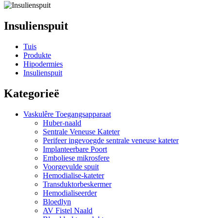
Insulienspuit
Tuis
Produkte
Hipodermies
Insulienspuit
Kategorieë
Vaskulêre Toegangsapparaat
Huber-naald
Sentrale Veneuse Kateter
Perifeer ingevoegde sentrale veneuse kateter
Implanteerbare Poort
Emboliese mikrosfere
Voorgevulde spuit
Hemodialise-kateter
Transduktorbeskermer
Hemodialiseerder
Bloedlyn
AV Fistel Naald