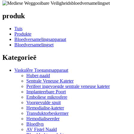
produk
Tuis
Produkte
Bloedversamelingsapparaat
Bloedversamelingset
Kategorieë
Vaskulêre Toegangsapparaat
Huber-naald
Sentrale Veneuse Kateter
Perifeer ingevoegde sentrale veneuse kateter
Implanteerbare Poort
Emboliese mikrosfere
Voorgevulde spuit
Hemodialise-kateter
Transduktorbeskermer
Hemodialiseerder
Bloedlyn
AV Fistel Naald