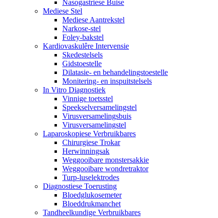
Nasogastriese Buise
Mediese Stel
Mediese Aantrekstel
Narkose-stel
Foley-bakstel
Kardiovaskulêre Intervensie
Skedestelsels
Gidstoestelle
Dilatasie- en behandelingstoestelle
Monitering- en inspuitstelsels
In Vitro Diagnostiek
Vinnige toetsstel
Speekselversamelingstel
Virusversamelingsbuis
Virusversamelingstel
Laparoskopiese Verbruikbares
Chirurgiese Trokar
Herwinningsak
Weggooibare monstersakkie
Weggooibare wondretraktor
Turp-luselektrodes
Diagnostiese Toerusting
Bloedglukosemeter
Bloeddrukmanchet
Tandheelkundige Verbruikbares