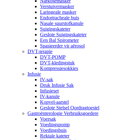
Narkosemasker
Verstuivermasker
Laringeale masker
Endortracheale buis
Nasale suurstofkanule
Suigingskateter
Geslote Suigingskateter
Een Bal Spirometer
Spasieerder vir aërosol
DVT-terapie
DVT-POMP
DVT-kledingstuk
Kompressiesokkies
Infusie
IV-sak
Druk Infusie Sak
Infusieset
IV-kanule
Kopvel-aarstel
Geslote Stelsel Oordragtoestel
Gastroënterologie Verbruiksgoedere
Voersak
Voedingspomp
Voedingsbuis
Rektale kateter