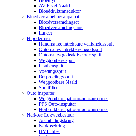
Bloedlyn
AV Fistel Naald
Bloeddruktransduktor
Bloedversamelingsapparaat
Bloedversamelingset
Bloedversamelingsbuis
Lancet
Hipodermies
Handmatige intrekbare veiligheidsspuit
Outomaties-intrekbare naaldspuit
Outomaties gedeaktiveerde spuit
Weggooibare spuit
Insulienspuit
Voedingsspuit
Besproeiingsspuit
Weggooibare Naald
Spuitfilter
Outo-inspuiter
Weggooibare patroon-outo-inspuiter
PFS Outo-inspuiter
Herbruikbare patroon-outo-inspuiter
Narkose Lugwegbestuur
Asemhalingskring
Narkosekring
HME-filter