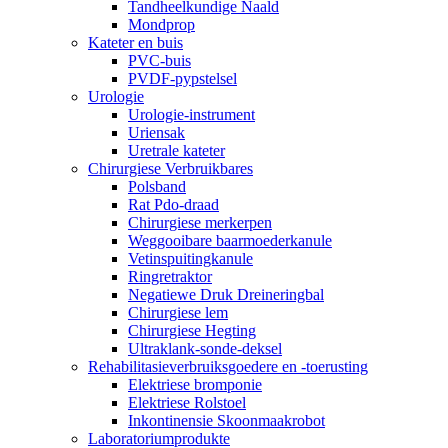
Tandheelkundige Naald
Mondprop
Kateter en buis
PVC-buis
PVDF-pypstelsel
Urologie
Urologie-instrument
Uriensak
Uretrale kateter
Chirurgiese Verbruikbares
Polsband
Rat Pdo-draad
Chirurgiese merkerpen
Weggooibare baarmoederkanule
Vetinspuitingkanule
Ringretraktor
Negatiewe Druk Dreineringbal
Chirurgiese lem
Chirurgiese Hegting
Ultraklank-sonde-deksel
Rehabilitasieverbruiksgoedere en -toerusting
Elektriese bromponie
Elektriese Rolstoel
Inkontinensie Skoonmaakrobot
Laboratoriumprodukte