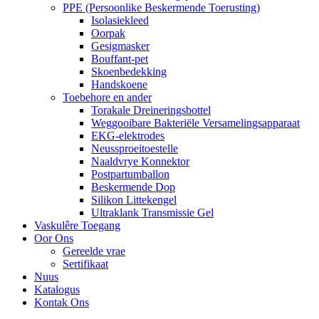
PPE (Persoonlike Beskermende Toerusting)
Isolasiekleed
Oorpak
Gesigmasker
Bouffant-pet
Skoenbedekking
Handskoene
Toebehore en ander
Torakale Dreineringsbottel
Weggooibare Bakteriële Versamelingsapparaat
EKG-elektrodes
Neussproeitoestelle
Naaldvrye Konnektor
Postpartumballon
Beskermende Dop
Silikon Littekengel
Ultraklank Transmissie Gel
Vaskulêre Toegang
Oor Ons
Gereelde vrae
Sertifikaat
Nuus
Katalogus
Kontak Ons