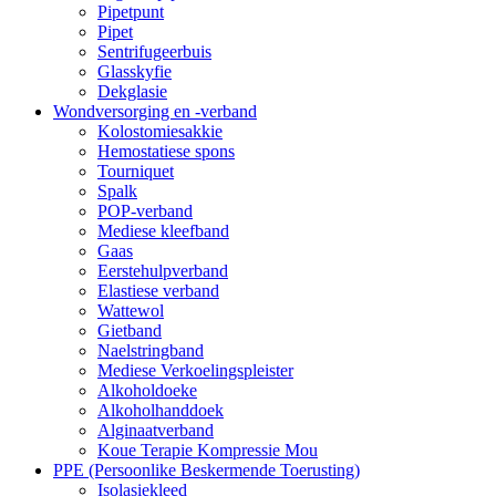
Pipetpunt
Pipet
Sentrifugeerbuis
Glasskyfie
Dekglasie
Wondversorging en -verband
Kolostomiesakkie
Hemostatiese spons
Tourniquet
Spalk
POP-verband
Mediese kleefband
Gaas
Eerstehulpverband
Elastiese verband
Wattewol
Gietband
Naelstringband
Mediese Verkoelingspleister
Alkoholdoeke
Alkoholhanddoek
Alginaatverband
Koue Terapie Kompressie Mou
PPE (Persoonlike Beskermende Toerusting)
Isolasiekleed