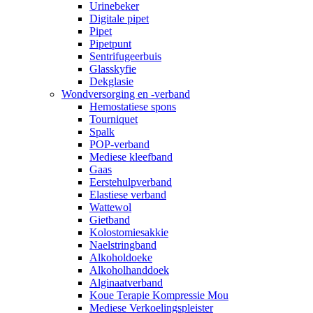
Urinebeker
Digitale pipet
Pipet
Pipetpunt
Sentrifugeerbuis
Glasskyfie
Dekglasie
Wondversorging en -verband
Hemostatiese spons
Tourniquet
Spalk
POP-verband
Mediese kleefband
Gaas
Eerstehulpverband
Elastiese verband
Wattewol
Gietband
Kolostomiesakkie
Naelstringband
Alkoholdoeke
Alkoholhanddoek
Alginaatverband
Koue Terapie Kompressie Mou
Mediese Verkoelingspleister