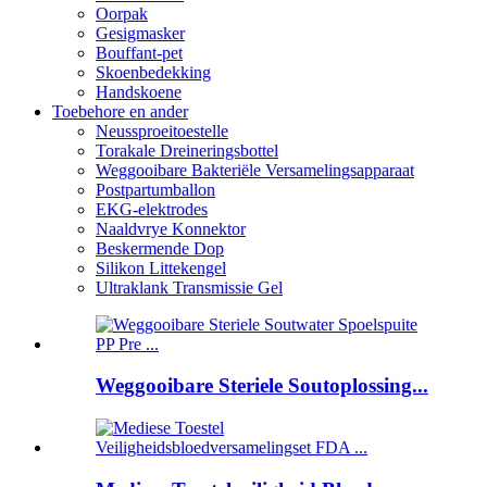
Oorpak
Gesigmasker
Bouffant-pet
Skoenbedekking
Handskoene
Toebehore en ander
Neussproeitoestelle
Torakale Dreineringsbottel
Weggooibare Bakteriële Versamelingsapparaat
Postpartumballon
EKG-elektrodes
Naaldvrye Konnektor
Beskermende Dop
Silikon Littekengel
Ultraklank Transmissie Gel
Weggooibare Steriele Soutoplossing...