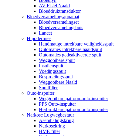
Bloedlyn
AV Fistel Naald
Bloeddruktransduktor
Bloedversamelingsapparaat
Bloedversamelingset
Bloedversamelingsbuis
Lancet
Hipodermies
Handmatige intrekbare veiligheidsspuit
Outomaties-intrekbare naaldspuit
Outomaties gedeaktiveerde spuit
Weggooibare spuit
Insulienspuit
Voedingsspuit
Besproeiingsspuit
Weggooibare Naald
Spuitfilter
Outo-inspuiter
Weggooibare patroon-outo-inspuiter
PFS Outo-inspuiter
Herbruikbare patroon-outo-inspuiter
Narkose Lugwegbestuur
Asemhalingskring
Narkosekring
HME-filter