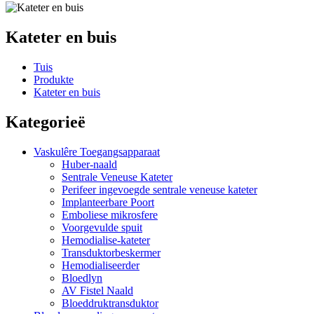
Kateter en buis
Tuis
Produkte
Kateter en buis
Kategorieë
Vaskulêre Toegangsapparaat
Huber-naald
Sentrale Veneuse Kateter
Perifeer ingevoegde sentrale veneuse kateter
Implanteerbare Poort
Emboliese mikrosfere
Voorgevulde spuit
Hemodialise-kateter
Transduktorbeskermer
Hemodialiseerder
Bloedlyn
AV Fistel Naald
Bloeddruktransduktor