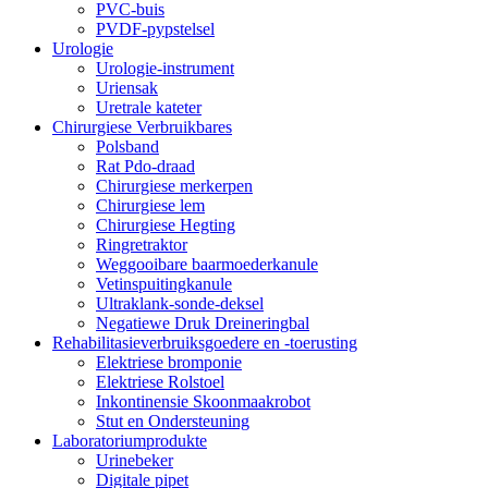
PVC-buis
PVDF-pypstelsel
Urologie
Urologie-instrument
Uriensak
Uretrale kateter
Chirurgiese Verbruikbares
Polsband
Rat Pdo-draad
Chirurgiese merkerpen
Chirurgiese lem
Chirurgiese Hegting
Ringretraktor
Weggooibare baarmoederkanule
Vetinspuitingkanule
Ultraklank-sonde-deksel
Negatiewe Druk Dreineringbal
Rehabilitasieverbruiksgoedere en -toerusting
Elektriese bromponie
Elektriese Rolstoel
Inkontinensie Skoonmaakrobot
Stut en Ondersteuning
Laboratoriumprodukte
Urinebeker
Digitale pipet