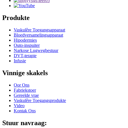
Produkte
Vaskulêre Toegangsapparaat
Bloedversamelingsapparaat
Hipodermies
Outo-inspuiter
Narkose Lugwegbestuur
DVT-terapie
Infusie
Vinnige skakels
Oor Ons
Fabriekstoer
Gereelde vrae
Vaskulêre Toegangsprodukte
Video
Kontak Ons
Stuur navraag: