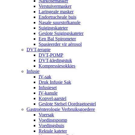
Narkosemasker
Verstuivermasker
Laringeale masker
Endortracheale buis
Nasale suurstofkanule
Suigingskateter
Geslote Suigingskateter
Een Bal Spirometer
Spasieerder vir aërosol
DVT-terapie
DVT-POMP
DVT-kledingstuk
Kompressiesokkies
Infusie
IV-sak
Druk Infusie Sak
Infusieset
IV-kanule
Kopvel-aarstel
Geslote Stelsel Oordragtoestel
Gastroënterologie Verbruiksgoedere
Voersak
Voedingspomp
Voedingsbuis
Rektale kateter