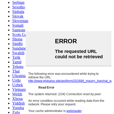
Serbian
Sesotho
Sinhala
Slovak
Slovenian
Somali
Samoan
Scots Gaelic
Shona
Sindhi
Sundanese
Swahili
Tajik
Tamil
Telugu
Thai
Ukrainian
Urdu
Uzbek
Vietnamese
Welsh
Xhosa
Yiddish
Yoruba
Zulu