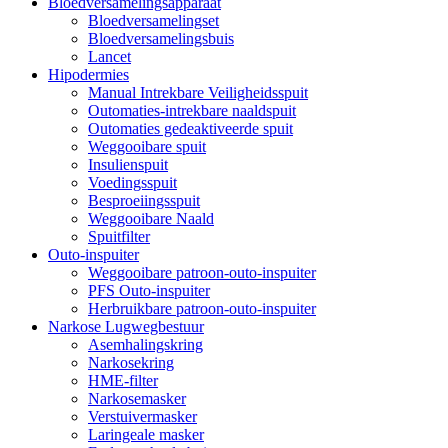
Bloedversamelingsapparaat
Bloedversamelingset
Bloedversamelingsbuis
Lancet
Hipodermies
Manual Intrekbare Veiligheidsspuit
Outomaties-intrekbare naaldspuit
Outomaties gedeaktiveerde spuit
Weggooibare spuit
Insulienspuit
Voedingsspuit
Besproeiingsspuit
Weggooibare Naald
Spuitfilter
Outo-inspuiter
Weggooibare patroon-outo-inspuiter
PFS Outo-inspuiter
Herbruikbare patroon-outo-inspuiter
Narkose Lugwegbestuur
Asemhalingskring
Narkosekring
HME-filter
Narkosemasker
Verstuivermasker
Laringeale masker