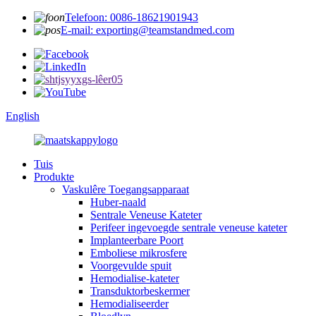
Telefoon: 0086-18621901943
E-mail: exporting@teamstandmed.com
English
Tuis
Produkte
Vaskulêre Toegangsapparaat
Huber-naald
Sentrale Veneuse Kateter
Perifeer ingevoegde sentrale veneuse kateter
Implanteerbare Poort
Emboliese mikrosfere
Voorgevulde spuit
Hemodialise-kateter
Transduktorbeskermer
Hemodialiseerder