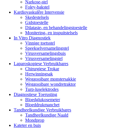
Narkose-stel
Foley-bakstel
Kardiovaskulêre Intervensie
Skedestelsels
Gidstoestelle
Dilatasie- en behandelingstoestelle
Monitering- en inspuitstelsels
In Vitro Diagnostiek
Vinnige toetsstel
Speekselversamelingstel
Virusversamelingsbuis
Virusversamelingstel
Laparoskopiese Verbruikbares
Chirurgiese Trokar
Herwinningsak
Weggooibare monstersakkie
Weggooibare wondretraktor
Turp-luselektrodes
Diagnostiese Toerusting
Bloedglukosemeter
Bloeddrukmanchet
Tandheelkundige Verbruikbares
Tandheelkundige Naald
Mondprop
Kateter en buis