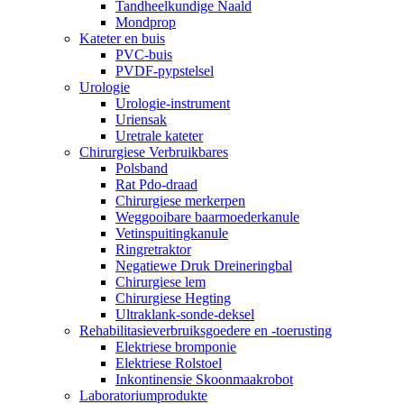
Tandheelkundige Naald
Mondprop
Kateter en buis
PVC-buis
PVDF-pypstelsel
Urologie
Urologie-instrument
Uriensak
Uretrale kateter
Chirurgiese Verbruikbares
Polsband
Rat Pdo-draad
Chirurgiese merkerpen
Weggooibare baarmoederkanule
Vetinspuitingkanule
Ringretraktor
Negatiewe Druk Dreineringbal
Chirurgiese lem
Chirurgiese Hegting
Ultraklank-sonde-deksel
Rehabilitasieverbruiksgoedere en -toerusting
Elektriese bromponie
Elektriese Rolstoel
Inkontinensie Skoonmaakrobot
Laboratoriumprodukte