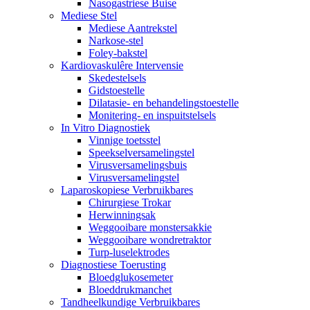
Nasogastriese Buise
Mediese Stel
Mediese Aantrekstel
Narkose-stel
Foley-bakstel
Kardiovaskulêre Intervensie
Skedestelsels
Gidstoestelle
Dilatasie- en behandelingstoestelle
Monitering- en inspuitstelsels
In Vitro Diagnostiek
Vinnige toetsstel
Speekselversamelingstel
Virusversamelingsbuis
Virusversamelingstel
Laparoskopiese Verbruikbares
Chirurgiese Trokar
Herwinningsak
Weggooibare monstersakkie
Weggooibare wondretraktor
Turp-luselektrodes
Diagnostiese Toerusting
Bloedglukosemeter
Bloeddrukmanchet
Tandheelkundige Verbruikbares