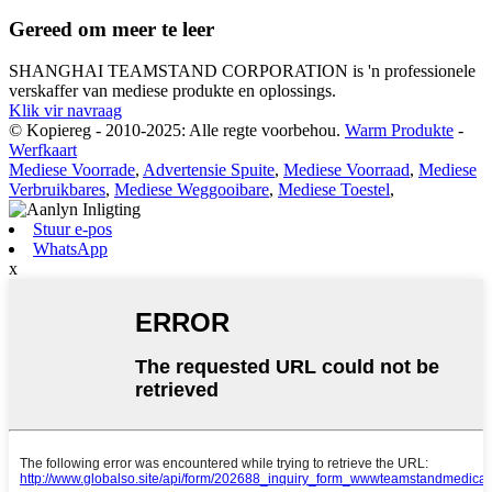
Gereed om meer te leer
SHANGHAI TEAMSTAND CORPORATION is 'n professionele
verskaffer van mediese produkte en oplossings.
Klik vir navraag
© Kopiereg - 2010-2025: Alle regte voorbehou.
Warm Produkte
-
Werfkaart
Mediese Voorrade
,
Advertensie Spuite
,
Mediese Voorraad
,
Mediese
Verbruikbares
,
Mediese Weggooibare
,
Mediese Toestel
,
Stuur e-pos
WhatsApp
x