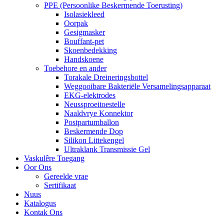
PPE (Persoonlike Beskermende Toerusting)
Isolasiekleed
Oorpak
Gesigmasker
Bouffant-pet
Skoenbedekking
Handskoene
Toebehore en ander
Torakale Dreineringsbottel
Weggooibare Bakteriële Versamelingsapparaat
EKG-elektrodes
Neussproeitoestelle
Naaldvrye Konnektor
Postpartumballon
Beskermende Dop
Silikon Littekengel
Ultraklank Transmissie Gel
Vaskulêre Toegang
Oor Ons
Gereelde vrae
Sertifikaat
Nuus
Katalogus
Kontak Ons