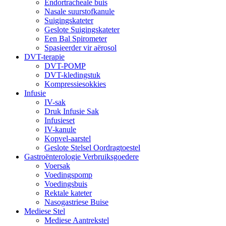
Endortracheale buis
Nasale suurstofkanule
Suigingskateter
Geslote Suigingskateter
Een Bal Spirometer
Spasieerder vir aërosol
DVT-terapie
DVT-POMP
DVT-kledingstuk
Kompressiesokkies
Infusie
IV-sak
Druk Infusie Sak
Infusieset
IV-kanule
Kopvel-aarstel
Geslote Stelsel Oordragtoestel
Gastroënterologie Verbruiksgoedere
Voersak
Voedingspomp
Voedingsbuis
Rektale kateter
Nasogastriese Buise
Mediese Stel
Mediese Aantrekstel