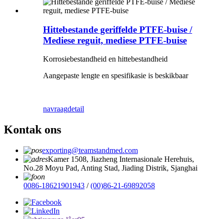
Hittebestande geriffelde PTFE-buise /
Mediese reguit, mediese PTFE-buise
Korrosiebestandheid en hittebestandheid
Aangepaste lengte en spesifikasie is beskikbaar
navraag
detail
Kontak ons
exporting@teamstandmed.com
Kamer 1508, Jiazheng Internasionale Herehuis,
No.28 Moyu Pad, Anting Stad, Jiading Distrik, Sjanghai
0086-18621901943
/
(00)86-21-69892058