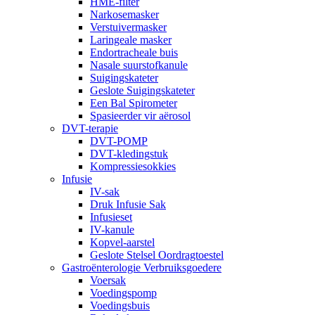
HME-filter
Narkosemasker
Verstuivermasker
Laringeale masker
Endortracheale buis
Nasale suurstofkanule
Suigingskateter
Geslote Suigingskateter
Een Bal Spirometer
Spasieerder vir aërosol
DVT-terapie
DVT-POMP
DVT-kledingstuk
Kompressiesokkies
Infusie
IV-sak
Druk Infusie Sak
Infusieset
IV-kanule
Kopvel-aarstel
Geslote Stelsel Oordragtoestel
Gastroënterologie Verbruiksgoedere
Voersak
Voedingspomp
Voedingsbuis