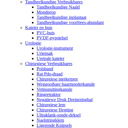
Tandheelkundige Verbruikbares
Tandheelkundige Naald
Mondprop
Tandheelkundige inplantaat
Tandheelkundige voorfrees-abundant
Kateter en buis
PVC-buis
PVDF-pypstelsel
Urologie
Urologie-instrument
Uriensak
Uretrale kateter
Chirurgiese Verbruikbares
Polsband
Rat Pdo-draad
Chirurgiese merkerpen
Weggooibare baarmoederkanule
Vetinspuitingkanule
Ringretraktor
Negatiewe Druk Dreineringbal
Chirurgiese lem
Chirurgiese Hegting
Ultraklank-sonde-deksel
Naelstringklem
Ligerende Knipsels