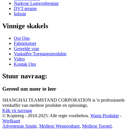
Narkose Lugwegbestuur
DVT-terapie
Infusie
Vinnige skakels
Oor Ons
Fabriekstoer
Gereelde vrae
Vaskulêre Toegangsprodukte
Video
Kontak Ons
Stuur navraag:
Gereed om meer te leer
SHANGHAI TEAMSTAND CORPORATION is 'n professionele
verskaffer van mediese produkte en oplossings.
Klik vir navraag
© Kopiereg - 2010-2025: Alle regte voorbehou.
Warm Produkte
-
Werfkaart
Advertensie Spuite
,
Mediese Weggooibare
,
Mediese Toestel
,