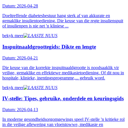
Datum: 2026-04-28
Doeltreffende diabetesbestuur hang sterk af van akkurate en
gemaklike insulientoediening. Die keuse van die regte insulienspuit
of insulienpen is nie net 'n kliniese ...
bekyk meer
Inspuitnaaldgroottegids: Dikte en lengte
Datum: 2026-04-21
Die keuse van die korrekte inspuitnaaldgrootte is noodsaaklik vir
veilige, gemaklike en effektiewe medikasietoediening. Of dit nou in
hospitale, klinieke, inentingsprogramme,... gebruik word.
bekyk meer
IV-stelle: Tipes, gebruike, onderdele en keuringsgids
Datum: 2026-04-13
In moderne gesondheidsorgomgewings speel IV-stelle 'n kritieke rol
in die veilige aflewering van vloeistowwe, medikasie en