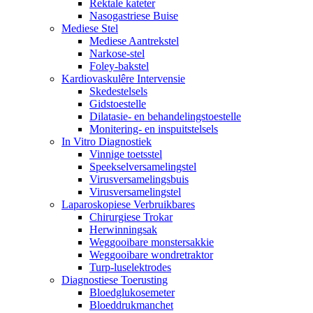
Rektale kateter
Nasogastriese Buise
Mediese Stel
Mediese Aantrekstel
Narkose-stel
Foley-bakstel
Kardiovaskulêre Intervensie
Skedestelsels
Gidstoestelle
Dilatasie- en behandelingstoestelle
Monitering- en inspuitstelsels
In Vitro Diagnostiek
Vinnige toetsstel
Speekselversamelingstel
Virusversamelingsbuis
Virusversamelingstel
Laparoskopiese Verbruikbares
Chirurgiese Trokar
Herwinningsak
Weggooibare monstersakkie
Weggooibare wondretraktor
Turp-luselektrodes
Diagnostiese Toerusting
Bloedglukosemeter
Bloeddrukmanchet