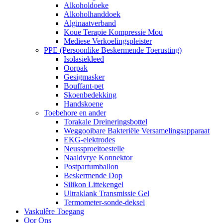
Alkoholdoeke
Alkoholhanddoek
Alginaatverband
Koue Terapie Kompressie Mou
Mediese Verkoelingspleister
PPE (Persoonlike Beskermende Toerusting)
Isolasiekleed
Oorpak
Gesigmasker
Bouffant-pet
Skoenbedekking
Handskoene
Toebehore en ander
Torakale Dreineringsbottel
Weggooibare Bakteriële Versamelingsapparaat
EKG-elektrodes
Neussproeitoestelle
Naaldvrye Konnektor
Postpartumballon
Beskermende Dop
Silikon Littekengel
Ultraklank Transmissie Gel
Termometer-sonde-deksel
Vaskulêre Toegang
Oor Ons