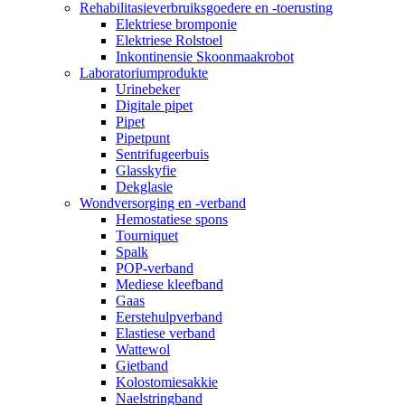
Rehabilitasieverbruiksgoedere en -toerusting
Elektriese bromponie
Elektriese Rolstoel
Inkontinensie Skoonmaakrobot
Laboratoriumprodukte
Urinebeker
Digitale pipet
Pipet
Pipetpunt
Sentrifugeerbuis
Glasskyfie
Dekglasie
Wondversorging en -verband
Hemostatiese spons
Tourniquet
Spalk
POP-verband
Mediese kleefband
Gaas
Eerstehulpverband
Elastiese verband
Wattewol
Gietband
Kolostomiesakkie
Naelstringband