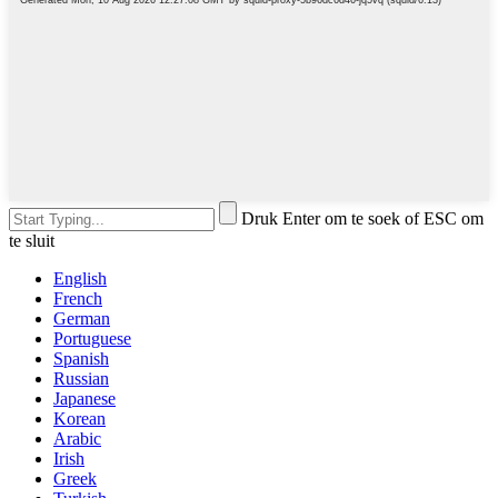
Druk Enter om te soek of ESC om
te sluit
English
French
German
Portuguese
Spanish
Russian
Japanese
Korean
Arabic
Irish
Greek