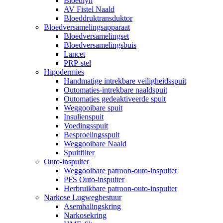
Bloedlyn
AV Fistel Naald
Bloeddruktransduktor
Bloedversamelingsapparaat
Bloedversamelingset
Bloedversamelingsbuis
Lancet
PRP-stel
Hipodermies
Handmatige intrekbare veiligheidsspuit
Outomaties-intrekbare naaldspuit
Outomaties gedeaktiveerde spuit
Weggooibare spuit
Insulienspuit
Voedingsspuit
Besproeiingsspuit
Weggooibare Naald
Spuitfilter
Outo-inspuiter
Weggooibare patroon-outo-inspuiter
PFS Outo-inspuiter
Herbruikbare patroon-outo-inspuiter
Narkose Lugwegbestuur
Asemhalingskring
Narkosekring