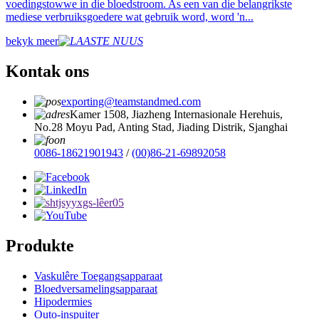
voedingstowwe in die bloedstroom. As een van die belangrikste
mediese verbruiksgoedere wat gebruik word, word 'n...
bekyk meer
Kontak ons
exporting@teamstandmed.com
Kamer 1508, Jiazheng Internasionale Herehuis,
No.28 Moyu Pad, Anting Stad, Jiading Distrik, Sjanghai
0086-18621901943
/
(00)86-21-69892058
Produkte
Vaskulêre Toegangsapparaat
Bloedversamelingsapparaat
Hipodermies
Outo-inspuiter