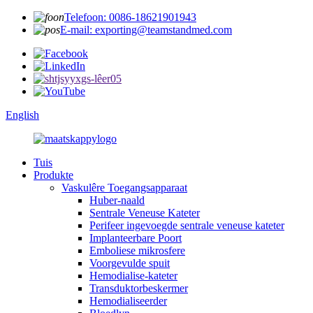
Telefoon: 0086-18621901943
E-mail: exporting@teamstandmed.com
English
Tuis
Produkte
Vaskulêre Toegangsapparaat
Huber-naald
Sentrale Veneuse Kateter
Perifeer ingevoegde sentrale veneuse kateter
Implanteerbare Poort
Emboliese mikrosfere
Voorgevulde spuit
Hemodialise-kateter
Transduktorbeskermer
Hemodialiseerder