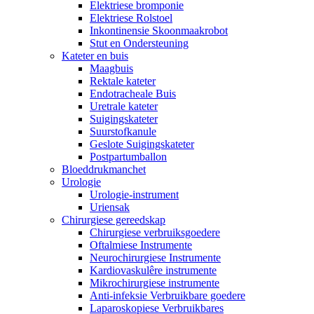
Elektriese bromponie
Elektriese Rolstoel
Inkontinensie Skoonmaakrobot
Stut en Ondersteuning
Kateter en buis
Maagbuis
Rektale kateter
Endotracheale Buis
Uretrale kateter
Suigingskateter
Suurstofkanule
Geslote Suigingskateter
Postpartumballon
Bloeddrukmanchet
Urologie
Urologie-instrument
Uriensak
Chirurgiese gereedskap
Chirurgiese verbruiksgoedere
Oftalmiese Instrumente
Neurochirurgiese Instrumente
Kardiovaskulêre instrumente
Mikrochirurgiese instrumente
Anti-infeksie Verbruikbare goedere
Laparoskopiese Verbruikbares