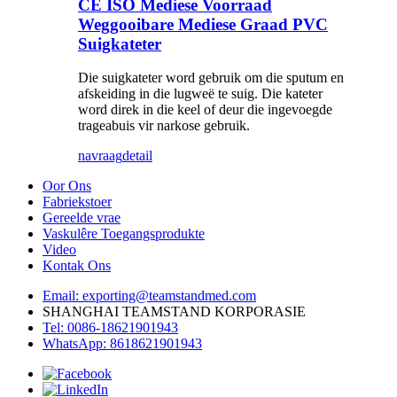
CE ISO Mediese Voorraad
Weggooibare Mediese Graad PVC
Suigkateter
Die suigkateter word gebruik om die sputum en
afskeiding in die lugweë te suig. Die kateter
word direk in die keel of deur die ingevoegde
trageabuis vir narkose gebruik.
navraag
detail
Oor Ons
Fabriekstoer
Gereelde vrae
Vaskulêre Toegangsprodukte
Video
Kontak Ons
Email: exporting@teamstandmed.com
SHANGHAI TEAMSTAND KORPORASIE
Tel: 0086-18621901943
WhatsApp: 8618621901943