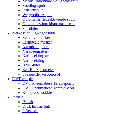
Manual Intrekbare Veiligheidsspuit
Voedingsspuit
Insulienspuit
Weggooibare spuit
Outomaties gedeaktiveerde spuit
Outomaties-intrekbare naaldspuit
Spuitfilter
Narkose en lugwegbestuur
Verstuivermasker
Laringeale masker
Asemhalingskring
Narkosemasker
Narkosekringstel
Narkosekring
HME-filter
Een Bal Spirometer
Spasieerder vir Aërosol
DVT-terapie
DVT Pneumatiese Terapiepomp
DVT Pneumatiese Terapie Mou
Kompressiesokkies
Infusie
IV-sak
Druk Infusie Sak
Infusieset