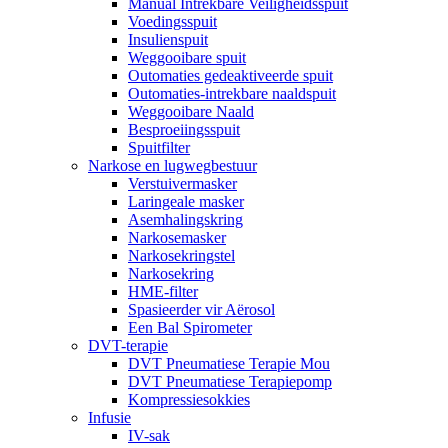
Manual Intrekbare Veiligheidsspuit
Voedingsspuit
Insulienspuit
Weggooibare spuit
Outomaties gedeaktiveerde spuit
Outomaties-intrekbare naaldspuit
Weggooibare Naald
Besproeiingsspuit
Spuitfilter
Narkose en lugwegbestuur
Verstuivermasker
Laringeale masker
Asemhalingskring
Narkosemasker
Narkosekringstel
Narkosekring
HME-filter
Spasieerder vir Aërosol
Een Bal Spirometer
DVT-terapie
DVT Pneumatiese Terapie Mou
DVT Pneumatiese Terapiepomp
Kompressiesokkies
Infusie
IV-sak