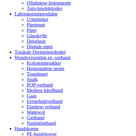
Oftalmiese Instrumente
Turp-luselektrodes
Laboratoriumprodukte
Urinebeker
Pipetpunt
Pipet
Glasskyfie
Dekglasie
Digitale pipet
Torakale Dreineringsbottel
Wondversorging en -verband
Kolostomiesakkie
Hemostatiese spons
Tourniquet
Spalk
POP-verband
Mediese kleefband
Gaas
Eerstehulpverband
Elastiese verband
Wattewol
Gietband
Naelstringband
Handskoene
PE-handskoene