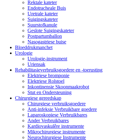
Rektale kateter
Endotracheale Buis
Uretrale kateter
Suigingskateter
Suurstofkanule
Geslote Suigingskateter
Postpartumballon
Nasogastriese buise
Bloeddrukmanchet
Urologie
Urologie-instrument
Uriensak
Rehabilitasieverbruiksgoedere en -toerusting
Elektriese bromponie
Elektriese Rolstoel
Inkontinensie Skoonmaakrobot
Stut en Ondersteuning
Chirurgiese gereedskap
Chirurgiese verbruiksgoedere
Anti-infeksie Verbruikbare goedere
Laparoskopiese Verbruikbares
Ander Verbruikbares
Kardiovaskulêre instrumente
Mikrochirurgiese instrumente
Neurochirurgiese Instrumente