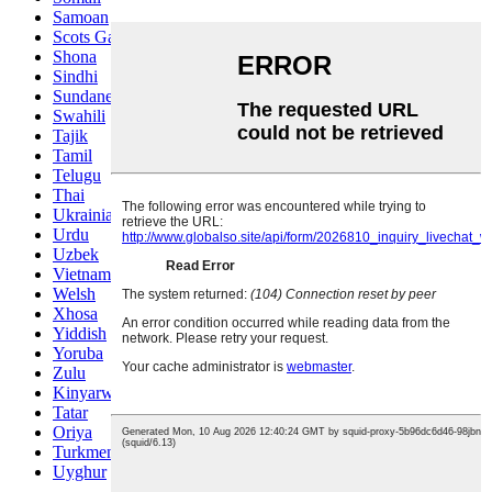
Samoan
Scots Gaelic
Shona
Sindhi
Sundanese
Swahili
Tajik
Tamil
Telugu
Thai
Ukrainian
Urdu
Uzbek
Vietnamese
Welsh
Xhosa
Yiddish
Yoruba
Zulu
Kinyarwanda
Tatar
Oriya
Turkmen
Uyghur