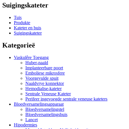
Suigingskateter
Tuis
Produkte
Kateter en buis
Suigingskateter
Kategorieë
Vaskulêre Toegang
Huber-naald
Implanteerbare poort
Emboliese mikrosfere
Voorgevulde spuit
Naaldvrye konnektor
Hemodialise-kateter
Sentrale Veneuse Kateter
Perifeer ingevoegde sentrale veneuse kateters
Bloedversamelingsapparaat
Bloedversamelingstel
Bloedversamelingsbuis
Lancet
Hipodermies