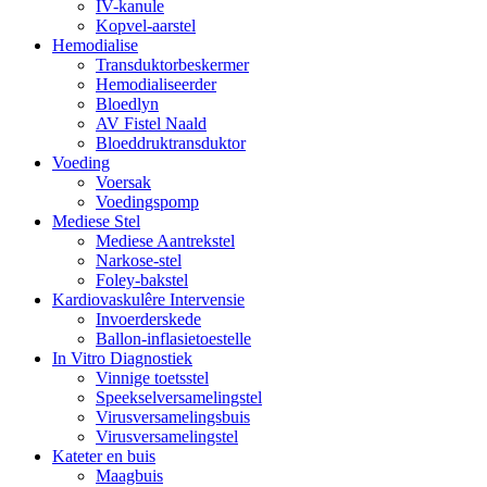
IV-kanule
Kopvel-aarstel
Hemodialise
Transduktorbeskermer
Hemodialiseerder
Bloedlyn
AV Fistel Naald
Bloeddruktransduktor
Voeding
Voersak
Voedingspomp
Mediese Stel
Mediese Aantrekstel
Narkose-stel
Foley-bakstel
Kardiovaskulêre Intervensie
Invoerderskede
Ballon-inflasietoestelle
In Vitro Diagnostiek
Vinnige toetsstel
Speekselversamelingstel
Virusversamelingsbuis
Virusversamelingstel
Kateter en buis
Maagbuis