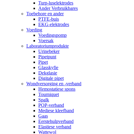
Turp-luselektrodes
Ander Verbruikbares
Toebehore en ander
PTFE-buis
EKG-elektrodes
Voeding
Voedingspomp
Voersak
Laboratoriumprodukte
Urinebeker
Pipetpunt
Pipet
Glasskyfie
Dekglasie
Digitale pipet
Wondversorging en -verband
Hemostatiese spons
Tourniquet
Spalk
POP-verband
Mediese kleefband
Gaas
Eerstehulpverband
Elastiese verband
Wattewol