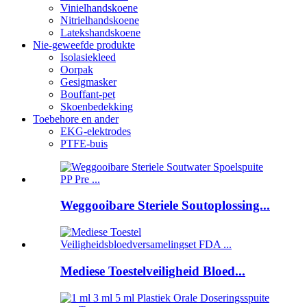
Vinielhandskoene
Nitrielhandskoene
Latekshandskoene
Nie-geweefde produkte
Isolasiekleed
Oorpak
Gesigmasker
Bouffant-pet
Skoenbedekking
Toebehore en ander
EKG-elektrodes
PTFE-buis
Weggooibare Steriele Soutoplossing...
Mediese Toestelveiligheid Bloed...