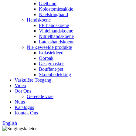
Gietband
Kolostomiesakkie
Naelstringband
Handskoene
PE-handskoene
Vinielhandskoene
Nitrielhandskoene
Latekshandskoene
Nie-geweefde produkte
Isolasiekleed
Oorpak
Gesigmasker
Bouffant-pet
Skoenbedekking
Vaskulêre Toegang
Video
Oor Ons
Gereelde vrae
Nuus
Katalogus
Kontak Ons
English