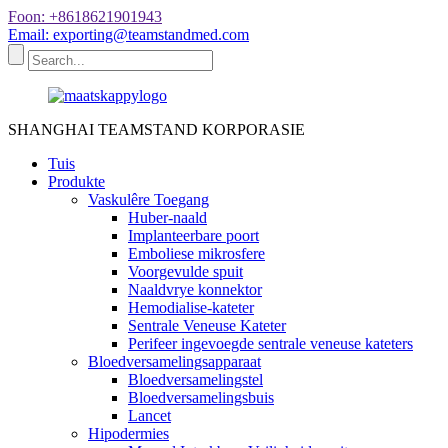
Foon: +8618621901943
Email: exporting@teamstandmed.com
SHANGHAI TEAMSTAND KORPORASIE
Tuis
Produkte
Vaskulêre Toegang
Huber-naald
Implanteerbare poort
Emboliese mikrosfere
Voorgevulde spuit
Naaldvrye konnektor
Hemodialise-kateter
Sentrale Veneuse Kateter
Perifeer ingevoegde sentrale veneuse kateters
Bloedversamelingsapparaat
Bloedversamelingstel
Bloedversamelingsbuis
Lancet
Hipodermies