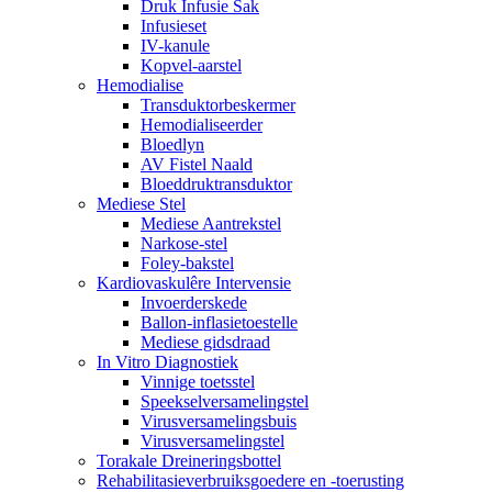
Druk Infusie Sak
Infusieset
IV-kanule
Kopvel-aarstel
Hemodialise
Transduktorbeskermer
Hemodialiseerder
Bloedlyn
AV Fistel Naald
Bloeddruktransduktor
Mediese Stel
Mediese Aantrekstel
Narkose-stel
Foley-bakstel
Kardiovaskulêre Intervensie
Invoerderskede
Ballon-inflasietoestelle
Mediese gidsdraad
In Vitro Diagnostiek
Vinnige toetsstel
Speekselversamelingstel
Virusversamelingsbuis
Virusversamelingstel
Torakale Dreineringsbottel
Rehabilitasieverbruiksgoedere en -toerusting