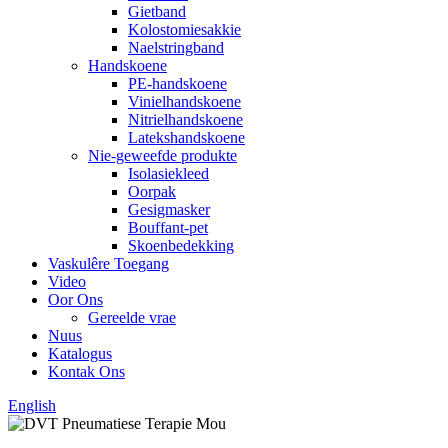
Gietband
Kolostomiesakkie
Naelstringband
Handskoene
PE-handskoene
Vinielhandskoene
Nitrielhandskoene
Latekshandskoene
Nie-geweefde produkte
Isolasiekleed
Oorpak
Gesigmasker
Bouffant-pet
Skoenbedekking
Vaskulêre Toegang
Video
Oor Ons
Gereelde vrae
Nuus
Katalogus
Kontak Ons
English