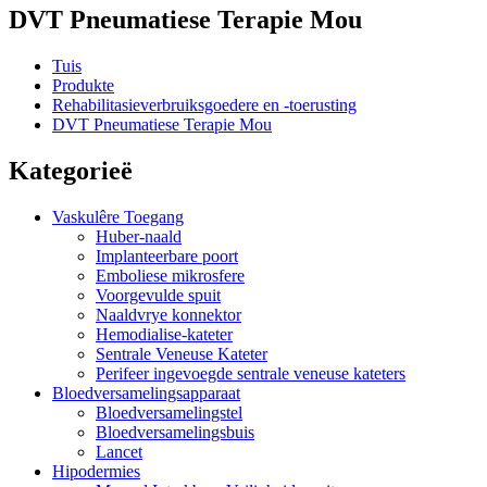
DVT Pneumatiese Terapie Mou
Tuis
Produkte
Rehabilitasieverbruiksgoedere en -toerusting
DVT Pneumatiese Terapie Mou
Kategorieë
Vaskulêre Toegang
Huber-naald
Implanteerbare poort
Emboliese mikrosfere
Voorgevulde spuit
Naaldvrye konnektor
Hemodialise-kateter
Sentrale Veneuse Kateter
Perifeer ingevoegde sentrale veneuse kateters
Bloedversamelingsapparaat
Bloedversamelingstel
Bloedversamelingsbuis
Lancet
Hipodermies