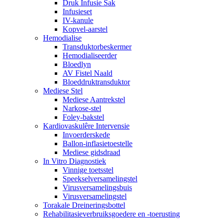
Druk Infusie Sak
Infusieset
IV-kanule
Kopvel-aarstel
Hemodialise
Transduktorbeskermer
Hemodialiseerder
Bloedlyn
AV Fistel Naald
Bloeddruktransduktor
Mediese Stel
Mediese Aantrekstel
Narkose-stel
Foley-bakstel
Kardiovaskulêre Intervensie
Invoerderskede
Ballon-inflasietoestelle
Mediese gidsdraad
In Vitro Diagnostiek
Vinnige toetsstel
Speekselversamelingstel
Virusversamelingsbuis
Virusversamelingstel
Torakale Dreineringsbottel
Rehabilitasieverbruiksgoedere en -toerusting