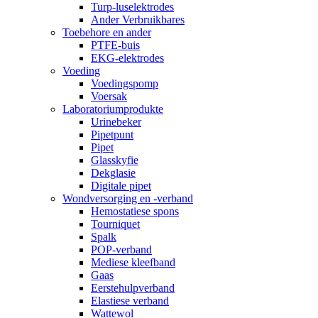
Turp-luselektrodes
Ander Verbruikbares
Toebehore en ander
PTFE-buis
EKG-elektrodes
Voeding
Voedingspomp
Voersak
Laboratoriumprodukte
Urinebeker
Pipetpunt
Pipet
Glasskyfie
Dekglasie
Digitale pipet
Wondversorging en -verband
Hemostatiese spons
Tourniquet
Spalk
POP-verband
Mediese kleefband
Gaas
Eerstehulpverband
Elastiese verband
Wattewol