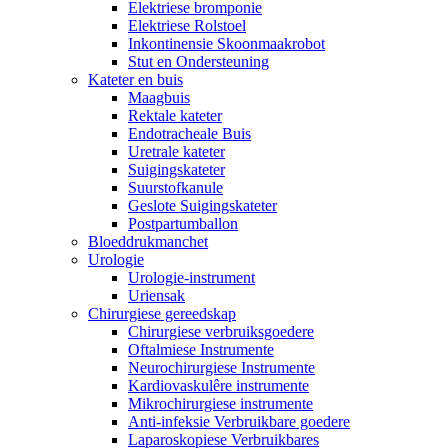
Elektriese bromponie
Elektriese Rolstoel
Inkontinensie Skoonmaakrobot
Stut en Ondersteuning
Kateter en buis
Maagbuis
Rektale kateter
Endotracheale Buis
Uretrale kateter
Suigingskateter
Suurstofkanule
Geslote Suigingskateter
Postpartumballon
Bloeddrukmanchet
Urologie
Urologie-instrument
Uriensak
Chirurgiese gereedskap
Chirurgiese verbruiksgoedere
Oftalmiese Instrumente
Neurochirurgiese Instrumente
Kardiovaskulêre instrumente
Mikrochirurgiese instrumente
Anti-infeksie Verbruikbare goedere
Laparoskopiese Verbruikbares