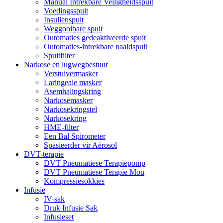
Manual Intrekbare Veiligheidsspuit
Voedingsspuit
Insulienspuit
Weggooibare spuit
Outomaties gedeaktiveerde spuit
Outomaties-intrekbare naaldspuit
Spuitfilter
Narkose en lugwegbestuur
Verstuivermasker
Laringeale masker
Asemhalingskring
Narkosemasker
Narkosekringstel
Narkosekring
HME-filter
Een Bal Spirometer
Spasieerder vir Aërosol
DVT-terapie
DVT Pneumatiese Terapiepomp
DVT Pneumatiese Terapie Mou
Kompressiesokkies
Infusie
IV-sak
Druk Infusie Sak
Infusieset