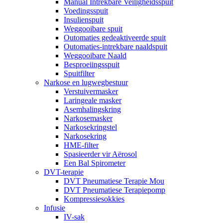
Manual Intrekbare Veiligheidsspuit
Voedingsspuit
Insulienspuit
Weggooibare spuit
Outomaties gedeaktiveerde spuit
Outomaties-intrekbare naaldspuit
Weggooibare Naald
Besproeiingsspuit
Spuitfilter
Narkose en lugwegbestuur
Verstuivermasker
Laringeale masker
Asemhalingskring
Narkosemasker
Narkosekringstel
Narkosekring
HME-filter
Spasieerder vir Aërosol
Een Bal Spirometer
DVT-terapie
DVT Pneumatiese Terapie Mou
DVT Pneumatiese Terapiepomp
Kompressiesokkies
Infusie
IV-sak