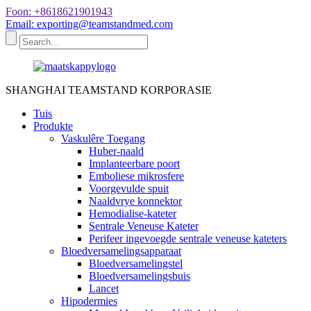
Foon: +8618621901943
Email: exporting@teamstandmed.com
SHANGHAI TEAMSTAND KORPORASIE
Tuis
Produkte
Vaskulêre Toegang
Huber-naald
Implanteerbare poort
Emboliese mikrosfere
Voorgevulde spuit
Naaldvrye konnektor
Hemodialise-kateter
Sentrale Veneuse Kateter
Perifeer ingevoegde sentrale veneuse kateters
Bloedversamelingsapparaat
Bloedversamelingstel
Bloedversamelingsbuis
Lancet
Hipodermies