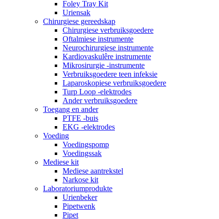
Foley Tray Kit
Uriensak
Chirurgiese gereedskap
Chirurgiese verbruiksgoedere
Oftalmiese instrumente
Neurochirurgiese instrumente
Kardiovaskulêre instrumente
Mikrosirurgie -instrumente
Verbruiksgoedere teen infeksie
Laparoskopiese verbruiksgoedere
Turp Loop -elektrodes
Ander verbruiksgoedere
Toegang en ander
PTFE -buis
EKG -elektrodes
Voeding
Voedingspomp
Voedingssak
Mediese kit
Mediese aantrekstel
Narkose kit
Laboratoriumprodukte
Urienbeker
Pipetwenk
Pipet