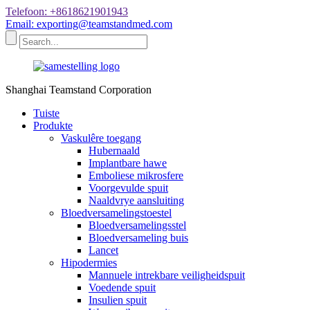
Telefoon: +8618621901943
Email: exporting@teamstandmed.com
Shanghai Teamstand Corporation
Tuiste
Produkte
Vaskulêre toegang
Hubernaald
Implantbare hawe
Emboliese mikrosfere
Voorgevulde spuit
Naaldvrye aansluiting
Bloedversamelingstoestel
Bloedversamelingsstel
Bloedversameling buis
Lancet
Hipodermies
Mannuele intrekbare veiligheidspuit
Voedende spuit
Insulien spuit