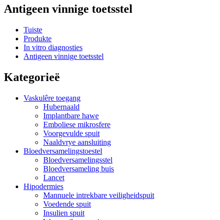
Antigeen vinnige toetsstel
Tuiste
Produkte
In vitro diagnosties
Antigeen vinnige toetsstel
Kategorieë
Vaskulêre toegang
Hubernaald
Implantbare hawe
Emboliese mikrosfere
Voorgevulde spuit
Naaldvrye aansluiting
Bloedversamelingstoestel
Bloedversamelingsstel
Bloedversameling buis
Lancet
Hipodermies
Mannuele intrekbare veiligheidspuit
Voedende spuit
Insulien spuit