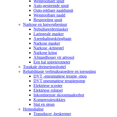
Weggooibare spuit
Auto-gestremde spuit
Outo-rekbare naaldspuit
Weggooibare naald
Besproeiing spuit
Narkose en lugwegbestuur
Nebuliseerdermasker
Laringeale masker
Asemhalingskringbaan
Narkose masker
Narkose -kringstel
Narkose kring
Afstandhouer vir aërosol
Een bal spireterometer
Torakale dreineringsbottel
Rehabilitasie verbruiksgoedere en toerusting
DVT -pneumatiese terapie -mou
DVT pneumatiese terapiepomp
Elektriese scooter
Elektriese rolstoel
Inkontinensie skoonmaakrobot
Kompressiesokkies
Stut en steun
Hemodialise
Transducer -beskermer