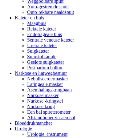
Weggooibare spuit
Auto-gestremde spuit
Outo-rekbare naaldspuit
Kateter en buis
Maagbuis
Rektale kateter
Endotrageale buis
Sentrale veneuse kateter
Uretrale kateter
Suigkateter
Suurstofkanule
Geslote suigkateter
Postpartum ballon
Narkose en lugwegbestuur
Nebuliseerdermasker
Laringeale masker
Asemhalingskringbaan
Narkose masker
Narkose -kringstel
Narkose kring
Een bal spireterometer
Afstandhouer vir aërosol
Bloeddrukmanchet
Urologie
Urologie -instrument