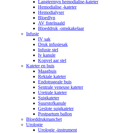
Langtermyn hemodialise-kateter
Hemodialise -kateter
Hemodialyser
Bloedlyn
AV fistelnaald
Bloeddruk -omskakelaar
Infusie
IV sak
Druk infusiesak
Infusie stel
Iv kanule
Kopvel aar stel
Kateter en buis
Maagbuis
Rektale kateter
Endotrageale buis
Sentrale veneuse kateter
Uretrale kateter
Suigkateter
Suurstofkanule
Geslote suigkateter
Postpartum ballon
Bloeddrukmanchet
Urologie
Urologie -instrument