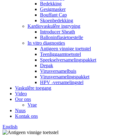
Bedekking
Gesigmasker
Bouffant Cap
Skoenbedekking
Kardiovaskulêre ingryping
Introducer Sheath
Balloninflasietoestelle
In vitro diagnosties
Antigeen vinnige toetsstel
Teenliggaamtoetsstel
Speekselversamelingspakket
Depak
Virusversamelbuis
Virusversamelingspakket
HPV -versamelingstel
Vaskulêre toegang
Video
Oor ons
Vrae
Nuus
Kontak ons
English