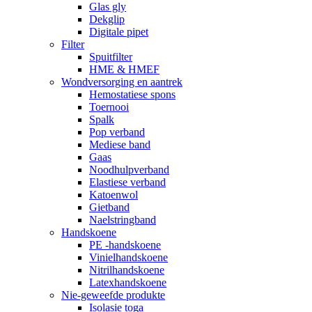
Glas gly
Dekglip
Digitale pipet
Filter
Spuitfilter
HME & HMEF
Wondversorging en aantrek
Hemostatiese spons
Toernooi
Spalk
Pop verband
Mediese band
Gaas
Noodhulpverband
Elastiese verband
Katoenwol
Gietband
Naelstringband
Handskoene
PE -handskoene
Vinielhandskoene
Nitrilhandskoene
Latexhandskoene
Nie-geweefde produkte
Isolasie toga