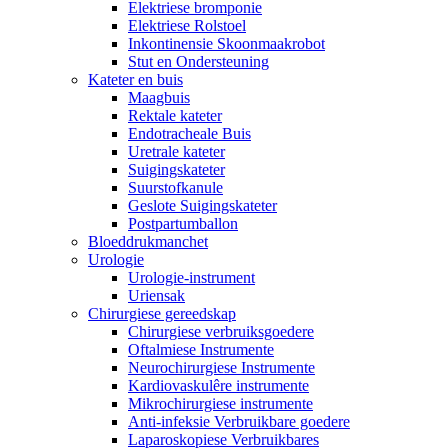
Elektriese bromponie
Elektriese Rolstoel
Inkontinensie Skoonmaakrobot
Stut en Ondersteuning
Kateter en buis
Maagbuis
Rektale kateter
Endotracheale Buis
Uretrale kateter
Suigingskateter
Suurstofkanule
Geslote Suigingskateter
Postpartumballon
Bloeddrukmanchet
Urologie
Urologie-instrument
Uriensak
Chirurgiese gereedskap
Chirurgiese verbruiksgoedere
Oftalmiese Instrumente
Neurochirurgiese Instrumente
Kardiovaskulêre instrumente
Mikrochirurgiese instrumente
Anti-infeksie Verbruikbare goedere
Laparoskopiese Verbruikbares