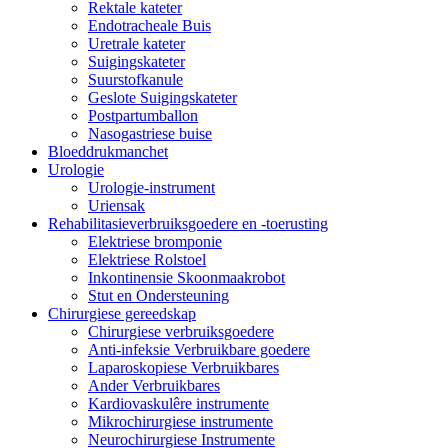
Rektale kateter
Endotracheale Buis
Uretrale kateter
Suigingskateter
Suurstofkanule
Geslote Suigingskateter
Postpartumballon
Nasogastriese buise
Bloeddrukmanchet
Urologie
Urologie-instrument
Uriensak
Rehabilitasieverbruiksgoedere en -toerusting
Elektriese bromponie
Elektriese Rolstoel
Inkontinensie Skoonmaakrobot
Stut en Ondersteuning
Chirurgiese gereedskap
Chirurgiese verbruiksgoedere
Anti-infeksie Verbruikbare goedere
Laparoskopiese Verbruikbares
Ander Verbruikbares
Kardiovaskulêre instrumente
Mikrochirurgiese instrumente
Neurochirurgiese Instrumente