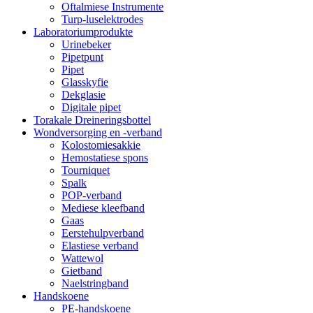
Oftalmiese Instrumente
Turp-luselektrodes
Laboratoriumprodukte
Urinebeker
Pipetpunt
Pipet
Glasskyfie
Dekglasie
Digitale pipet
Torakale Dreineringsbottel
Wondversorging en -verband
Kolostomiesakkie
Hemostatiese spons
Tourniquet
Spalk
POP-verband
Mediese kleefband
Gaas
Eerstehulpverband
Elastiese verband
Wattewol
Gietband
Naelstringband
Handskoene
PE-handskoene