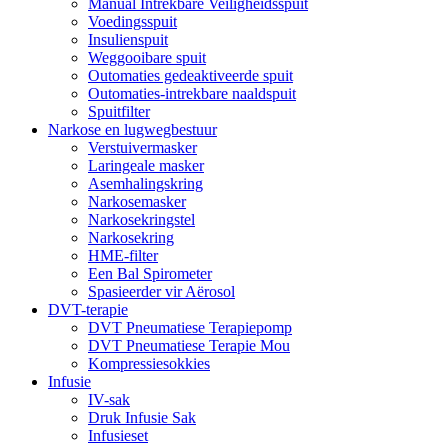
Manual Intrekbare Veiligheidsspuit
Voedingsspuit
Insulienspuit
Weggooibare spuit
Outomaties gedeaktiveerde spuit
Outomaties-intrekbare naaldspuit
Spuitfilter
Narkose en lugwegbestuur
Verstuivermasker
Laringeale masker
Asemhalingskring
Narkosemasker
Narkosekringstel
Narkosekring
HME-filter
Een Bal Spirometer
Spasieerder vir Aërosol
DVT-terapie
DVT Pneumatiese Terapiepomp
DVT Pneumatiese Terapie Mou
Kompressiesokkies
Infusie
IV-sak
Druk Infusie Sak
Infusieset