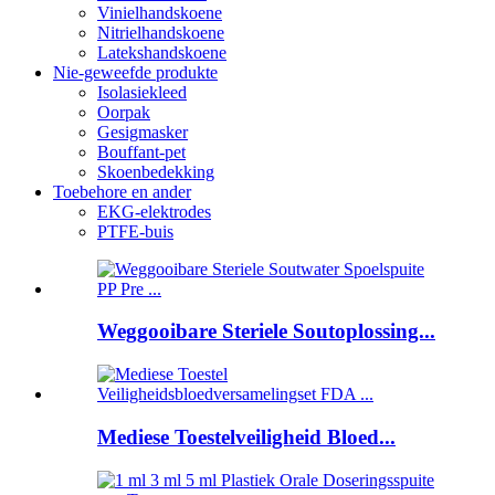
Vinielhandskoene
Nitrielhandskoene
Latekshandskoene
Nie-geweefde produkte
Isolasiekleed
Oorpak
Gesigmasker
Bouffant-pet
Skoenbedekking
Toebehore en ander
EKG-elektrodes
PTFE-buis
Weggooibare Steriele Soutoplossing...
Mediese Toestelveiligheid Bloed...