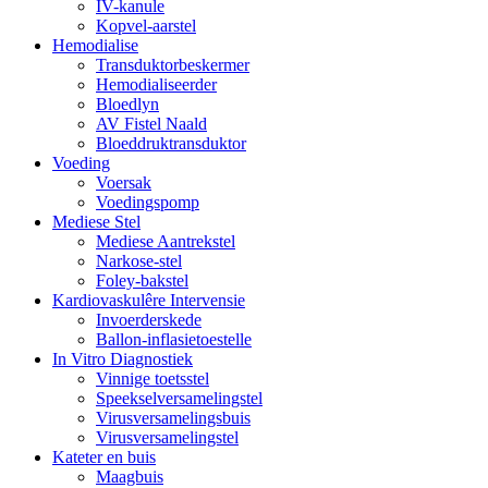
IV-kanule
Kopvel-aarstel
Hemodialise
Transduktorbeskermer
Hemodialiseerder
Bloedlyn
AV Fistel Naald
Bloeddruktransduktor
Voeding
Voersak
Voedingspomp
Mediese Stel
Mediese Aantrekstel
Narkose-stel
Foley-bakstel
Kardiovaskulêre Intervensie
Invoerderskede
Ballon-inflasietoestelle
In Vitro Diagnostiek
Vinnige toetsstel
Speekselversamelingstel
Virusversamelingsbuis
Virusversamelingstel
Kateter en buis
Maagbuis