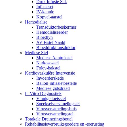
Druk Infusie Sak
Infusieset
IV-kanule
Kopvel-aarstel
Hemodialise
Transduktorbeskermer
Hemodialiseerder
Bloedlyn
AV Fistel Naald
Bloeddruktransduktor
Mediese Stel
Mediese Aantrekstel
Narkose-stel
Foley-bakstel
Kardiovaskulêre Intervensie
Invoerderskede
Ballon-inflasietoestelle
Mediese gidsdraad
In Vitro Diagnostiek
Vinnige toetsstel
Speekselversamelingstel
Virusversamelingsbuis
Virusversamelingstel
Torakale Dreineringsbottel
Rehabilitasieverbruiksgoedere en -toerusting