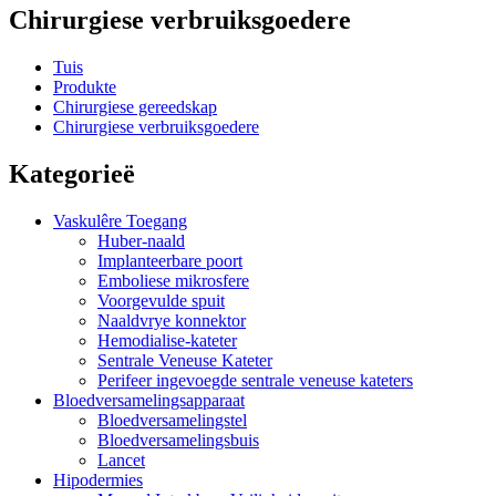
Chirurgiese verbruiksgoedere
Tuis
Produkte
Chirurgiese gereedskap
Chirurgiese verbruiksgoedere
Kategorieë
Vaskulêre Toegang
Huber-naald
Implanteerbare poort
Emboliese mikrosfere
Voorgevulde spuit
Naaldvrye konnektor
Hemodialise-kateter
Sentrale Veneuse Kateter
Perifeer ingevoegde sentrale veneuse kateters
Bloedversamelingsapparaat
Bloedversamelingstel
Bloedversamelingsbuis
Lancet
Hipodermies