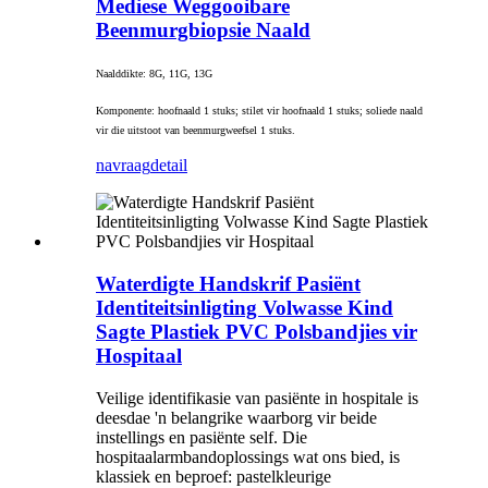
Mediese Weggooibare
Beenmurgbiopsie Naald
Naalddikte: 8G, 11G, 13G
Komponente: hoofnaald 1 stuks; stilet vir hoofnaald 1 stuks; soliede naald
vir die uitstoot van beenmurgweefsel 1 stuks.
navraag
detail
Waterdigte Handskrif Pasiënt
Identiteitsinligting Volwasse Kind
Sagte Plastiek PVC Polsbandjies vir
Hospitaal
Veilige identifikasie van pasiënte in hospitale is
deesdae 'n belangrike waarborg vir beide
instellings en pasiënte self. Die
hospitaalarmbandoplossings wat ons bied, is
klassiek en beproef: pastelkleurige