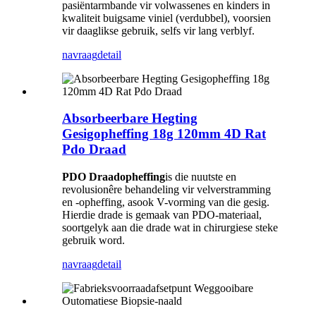
pasiëntarmbande vir volwassenes en kinders in
kwaliteit buigsame viniel (verdubbel), voorsien
vir daaglikse gebruik, selfs vir lang verblyf.
navraag
detail
Absorbeerbare Hegting
Gesigopheffing 18g 120mm 4D Rat
Pdo Draad
PDO Draadopheffing
is die nuutste en
revolusionêre behandeling vir velverstramming
en -opheffing, asook V-vorming van die gesig.
Hierdie drade is gemaak van PDO-materiaal,
soortgelyk aan die drade wat in chirurgiese steke
gebruik word.
navraag
detail