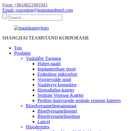
Foon: +8618621901943
Email: exporting@teamstandmed.com
SHANGHAI TEAMSTAND KORPORASIE
Tuis
Produkte
Vaskulêre Toegang
Huber-naald
Implanteerbare poort
Emboliese mikrosfere
Voorgevulde spuit
Naaldvrye konnektor
Hemodialise-kateter
Sentrale Veneuse Kateter
Perifeer ingevoegde sentrale veneuse kateters
Bloedversamelingsapparaat
Bloedversamelingstel
Bloedversamelingsbuis
Lancet
Hipodermies