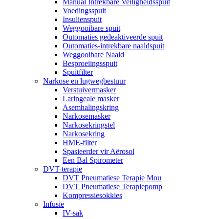
Manual Intrekbare Veiligheidsspuit
Voedingsspuit
Insulienspuit
Weggooibare spuit
Outomaties gedeaktiveerde spuit
Outomaties-intrekbare naaldspuit
Weggooibare Naald
Besproeiingsspuit
Spuitfilter
Narkose en lugwegbestuur
Verstuivermasker
Laringeale masker
Asemhalingskring
Narkosemasker
Narkosekringstel
Narkosekring
HME-filter
Spasieerder vir Aërosol
Een Bal Spirometer
DVT-terapie
DVT Pneumatiese Terapie Mou
DVT Pneumatiese Terapiepomp
Kompressiesokkies
Infusie
IV-sak