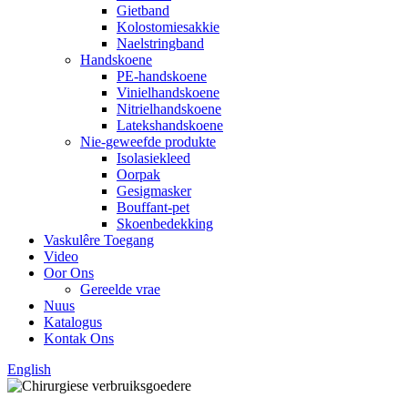
Gietband
Kolostomiesakkie
Naelstringband
Handskoene
PE-handskoene
Vinielhandskoene
Nitrielhandskoene
Latekshandskoene
Nie-geweefde produkte
Isolasiekleed
Oorpak
Gesigmasker
Bouffant-pet
Skoenbedekking
Vaskulêre Toegang
Video
Oor Ons
Gereelde vrae
Nuus
Katalogus
Kontak Ons
English