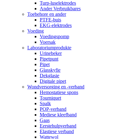
Turp-luselektrodes
Ander Verbruikbares
Toebehore en ander
PTFE-buis
EKG-elektrodes
Voeding
Voedingspomp
Voersak
Laboratoriumprodukte
Urinebeker
Pipetpunt
Pipet
Glasskyfie
Dekglasie
Digitale pipet
Wondversorging en -verband
Hemostatiese spons
Tourniquet
Spalk
POP-verband
Mediese kleefband
Gaas
Eerstehulpverband
Elastiese verband
Wattewol