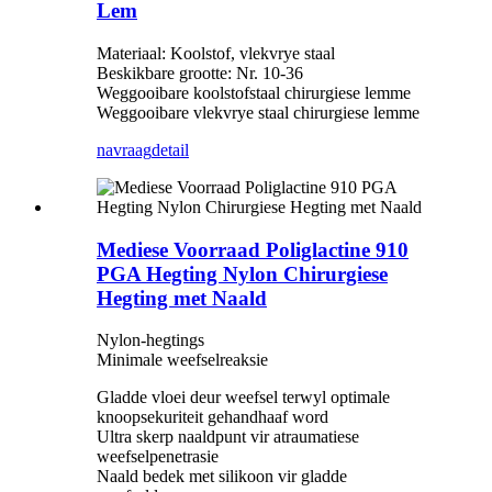
Lem
Materiaal: Koolstof, vlekvrye staal
Beskikbare grootte: Nr. 10-36
Weggooibare koolstofstaal chirurgiese lemme
Weggooibare vlekvrye staal chirurgiese lemme
navraag
detail
Mediese Voorraad Poliglactine 910
PGA Hegting Nylon Chirurgiese
Hegting met Naald
Nylon-hegtings
Minimale weefselreaksie
Gladde vloei deur weefsel terwyl optimale
knoopsekuriteit gehandhaaf word
Ultra skerp naaldpunt vir atraumatiese
weefselpenetrasie
Naald bedek met silikoon vir gladde