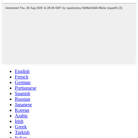
English
French
German
Portuguese
Spanish
Russian
Japanese
Korean
Arabic
Irish
Greek
Turkish
Italian