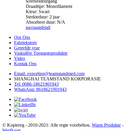
weefseldeurgang
Draadtipe: Monofilament
Kleur: Swart
Sterkteduur: 2 jaar
Absorbeer duur: N/A
navraag
detail
Oor Ons
Fabriekstoer
Gereelde vrae
Vaskulêre Toegangsprodukte
Video
Kontak Ons
Email: exporting@teamstandmed.com
SHANGHAI TEAMSTAND KORPORASIE
Tel: 0086-18621901943
WhatsApp: 8618621901943
© Kopiereg - 2010-2021: Alle regte voorbehou.
Warm Produkte
-
Werfkaart