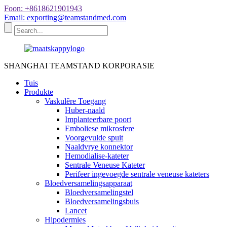
Foon: +8618621901943
Email: exporting@teamstandmed.com
SHANGHAI TEAMSTAND KORPORASIE
Tuis
Produkte
Vaskulêre Toegang
Huber-naald
Implanteerbare poort
Emboliese mikrosfere
Voorgevulde spuit
Naaldvrye konnektor
Hemodialise-kateter
Sentrale Veneuse Kateter
Perifeer ingevoegde sentrale veneuse kateters
Bloedversamelingsapparaat
Bloedversamelingstel
Bloedversamelingsbuis
Lancet
Hipodermies