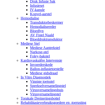
Druk Infusie Sak
Infusieset
IV-kanule
Kopvel-aarstel
Hemodialise
Transduktorbeskermer
Hemodialiseerder
Bloedlyn
AV Fistel Naald
Bloeddruktransduktor
Mediese Stel
Mediese Aantrekstel
Narkose-stel
Foley-bakstel
Kardiovaskulêre Intervensie
Invoerderskede
Ballon-inflasietoestelle
Mediese gidsdraad
In Vitro Diagnostiek
Vinnige toetsstel
Speekselversamelingstel
Virusversamelingsbuis
Virusversamelingstel
Torakale Dreineringsbottel
Rehabilitasieverbruiksgoedere en -toerusting