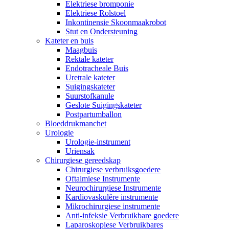
Elektriese bromponie
Elektriese Rolstoel
Inkontinensie Skoonmaakrobot
Stut en Ondersteuning
Kateter en buis
Maagbuis
Rektale kateter
Endotracheale Buis
Uretrale kateter
Suigingskateter
Suurstofkanule
Geslote Suigingskateter
Postpartumballon
Bloeddrukmanchet
Urologie
Urologie-instrument
Uriensak
Chirurgiese gereedskap
Chirurgiese verbruiksgoedere
Oftalmiese Instrumente
Neurochirurgiese Instrumente
Kardiovaskulêre instrumente
Mikrochirurgiese instrumente
Anti-infeksie Verbruikbare goedere
Laparoskopiese Verbruikbares