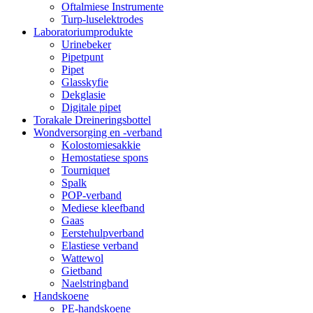
Oftalmiese Instrumente
Turp-luselektrodes
Laboratoriumprodukte
Urinebeker
Pipetpunt
Pipet
Glasskyfie
Dekglasie
Digitale pipet
Torakale Dreineringsbottel
Wondversorging en -verband
Kolostomiesakkie
Hemostatiese spons
Tourniquet
Spalk
POP-verband
Mediese kleefband
Gaas
Eerstehulpverband
Elastiese verband
Wattewol
Gietband
Naelstringband
Handskoene
PE-handskoene