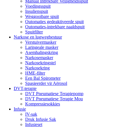
Manual Intrekbare Veiligheidsspuit
Voedingsspuit
Insulienspuit
Weggooibare spuit
Outomaties gedeaktiveerde spuit
Outomaties-intrekbare naaldspuit
Spuitfilter
Narkose en lugwegbestuur
Verstuivermasker
Laringeale masker
Asemhalingskring
Narkosemasker
Narkosekringstel
Narkosekring
HME-filter
Een Bal Spirometer
Spasieerder vir Aërosol
DVT-terapie
DVT Pneumatiese Terapiepomp
DVT Pneumatiese Terapie Mou
Kompressiesokkies
Infusie
IV-sak
Druk Infusie Sak
Infusieset