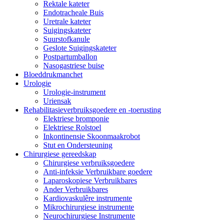
Rektale kateter
Endotracheale Buis
Uretrale kateter
Suigingskateter
Suurstofkanule
Geslote Suigingskateter
Postpartumballon
Nasogastriese buise
Bloeddrukmanchet
Urologie
Urologie-instrument
Uriensak
Rehabilitasieverbruiksgoedere en -toerusting
Elektriese bromponie
Elektriese Rolstoel
Inkontinensie Skoonmaakrobot
Stut en Ondersteuning
Chirurgiese gereedskap
Chirurgiese verbruiksgoedere
Anti-infeksie Verbruikbare goedere
Laparoskopiese Verbruikbares
Ander Verbruikbares
Kardiovaskulêre instrumente
Mikrochirurgiese instrumente
Neurochirurgiese Instrumente