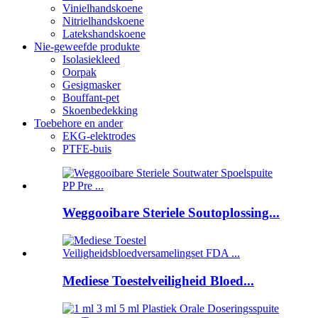
Vinielhandskoene
Nitrielhandskoene
Latekshandskoene
Nie-geweefde produkte
Isolasiekleed
Oorpak
Gesigmasker
Bouffant-pet
Skoenbedekking
Toebehore en ander
EKG-elektrodes
PTFE-buis
Weggooibare Steriele Soutoplossing...
Mediese Toestelveiligheid Bloed...