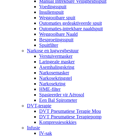
Manual Intrekbare Veiligheidsspuit
Voedingsspuit
Insulienspuit
Weggooibare spuit
Outomaties gedeaktiveerde spuit
Outomaties-intrekbare naaldspuit
Weggooibare Naald
Besproeiingsspuit
Spuitfilter
Narkose en lugwegbestuur
Verstuivermasker
Laringeale masker
Asemhalingskring
Narkosemasker
Narkosekringstel
Narkosekring
HME-filter
Spasieerder vir Aërosol
Een Bal Spirometer
DVT-terapie
DVT Pneumatiese Terapie Mou
DVT Pneumatiese Terapiepomp
Kompressiesokkies
Infusie
IV-sak