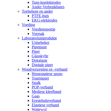
Turp-luselektrodes
Ander Verbruikbares
Toebehore en ander
PTFE-buis
EKG-elektrodes
Voeding
Voedingspomp
Voersak
Laboratoriumprodukte
Urinebeker
Pipetpunt
Pipet
Glasskyfie
Dekglasie
Digitale pipet
Wondversorging en -verband
Hemostatiese spons
Tourniquet
Spalk
POP-verband
Mediese kleefband
Gaas
Eerstehulpverband
Elastiese verband
Wattewol