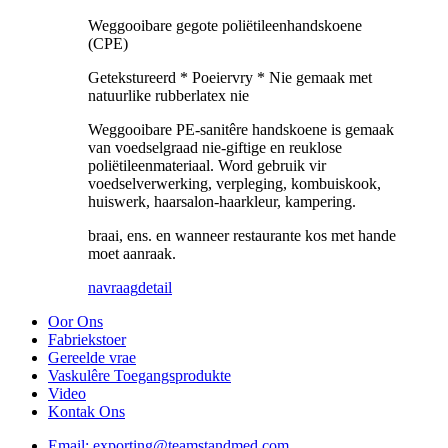
Weggooibare gegote poliëtileenhandskoene
(CPE)
Getekstureerd * Poeiervry * Nie gemaak met
natuurlike rubberlatex nie
Weggooibare PE-sanitêre handskoene is gemaak
van voedselgraad nie-giftige en reuklose
poliëtileenmateriaal. Word gebruik vir
voedselverwerking, verpleging, kombuiskook,
huiswerk, haarsalon-haarkleur, kampering.
braai, ens. en wanneer restaurante kos met hande
moet aanraak.
navraag
detail
Oor Ons
Fabriekstoer
Gereelde vrae
Vaskulêre Toegangsprodukte
Video
Kontak Ons
Email: exporting@teamstandmed.com