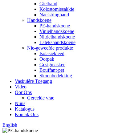
Gietband
Kolostomiesakkie
Naelstringband
Handskoene
PE-handskoene
Vinielhandskoene
Nitrielhandskoene
Latekshandskoene
Nie-geweefde produkte
Isolasiekleed
Oorpak
Gesigmasker
Bouffant-pet
Skoenbedekking
Vaskulêre Toegang
Video
Oor Ons
Gereelde vrae
Nuus
Katalogus
Kontak Ons
English