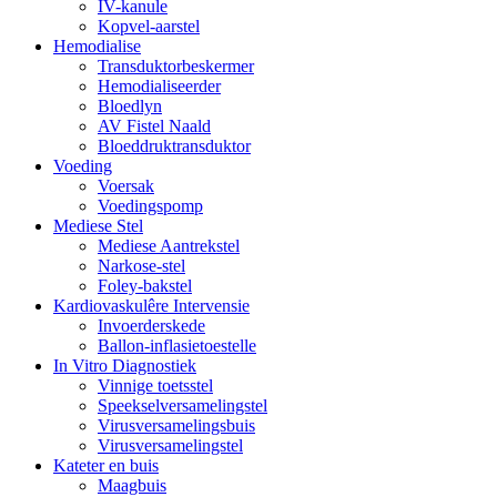
IV-kanule
Kopvel-aarstel
Hemodialise
Transduktorbeskermer
Hemodialiseerder
Bloedlyn
AV Fistel Naald
Bloeddruktransduktor
Voeding
Voersak
Voedingspomp
Mediese Stel
Mediese Aantrekstel
Narkose-stel
Foley-bakstel
Kardiovaskulêre Intervensie
Invoerderskede
Ballon-inflasietoestelle
In Vitro Diagnostiek
Vinnige toetsstel
Speekselversamelingstel
Virusversamelingsbuis
Virusversamelingstel
Kateter en buis
Maagbuis