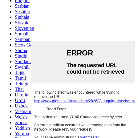
Punjabi
Serbian
Sesotho
Sinhala
Slovak
Slovenian
Somali
Samoan
Scots Gaelic
Shona
Sindhi
Sundanese
Swahili
Tajik
Tamil
Telugu
Thai
Ukrainian
Urdu
Uzbek
Vietnamese
Welsh
Xhosa
Yiddish
Yoruba