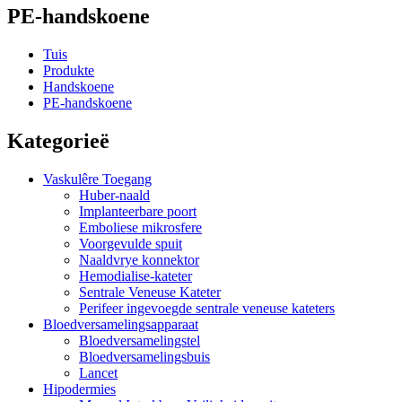
PE-handskoene
Tuis
Produkte
Handskoene
PE-handskoene
Kategorieë
Vaskulêre Toegang
Huber-naald
Implanteerbare poort
Emboliese mikrosfere
Voorgevulde spuit
Naaldvrye konnektor
Hemodialise-kateter
Sentrale Veneuse Kateter
Perifeer ingevoegde sentrale veneuse kateters
Bloedversamelingsapparaat
Bloedversamelingstel
Bloedversamelingsbuis
Lancet
Hipodermies