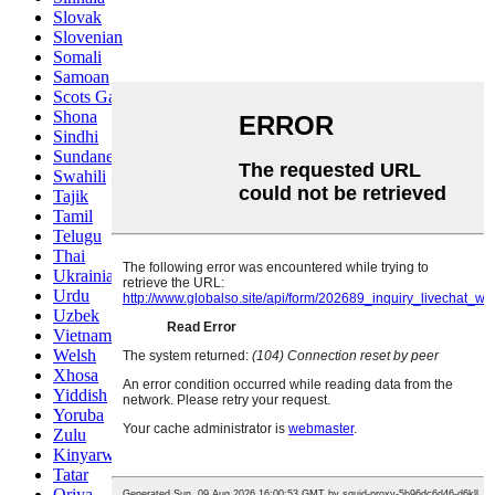
Slovak
Slovenian
Somali
Samoan
Scots Gaelic
Shona
Sindhi
Sundanese
Swahili
Tajik
Tamil
Telugu
Thai
Ukrainian
Urdu
Uzbek
Vietnamese
Welsh
Xhosa
Yiddish
Yoruba
Zulu
Kinyarwanda
Tatar
Oriya