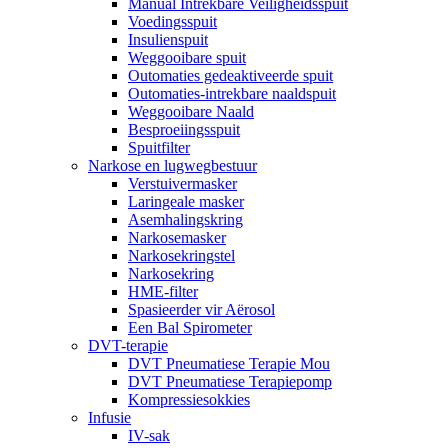
Manual Intrekbare Veiligheidsspuit
Voedingsspuit
Insulienspuit
Weggooibare spuit
Outomaties gedeaktiveerde spuit
Outomaties-intrekbare naaldspuit
Weggooibare Naald
Besproeiingsspuit
Spuitfilter
Narkose en lugwegbestuur
Verstuivermasker
Laringeale masker
Asemhalingskring
Narkosemasker
Narkosekringstel
Narkosekring
HME-filter
Spasieerder vir Aërosol
Een Bal Spirometer
DVT-terapie
DVT Pneumatiese Terapie Mou
DVT Pneumatiese Terapiepomp
Kompressiesokkies
Infusie
IV-sak