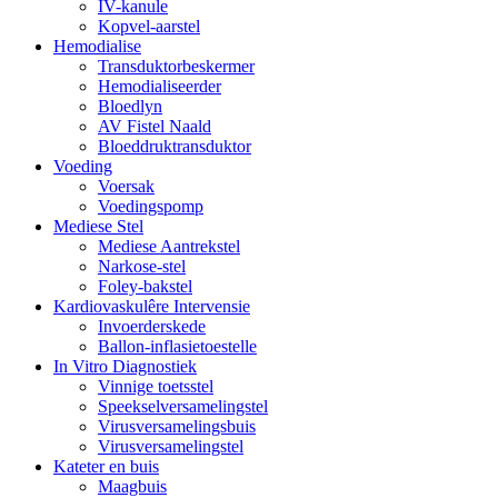
IV-kanule
Kopvel-aarstel
Hemodialise
Transduktorbeskermer
Hemodialiseerder
Bloedlyn
AV Fistel Naald
Bloeddruktransduktor
Voeding
Voersak
Voedingspomp
Mediese Stel
Mediese Aantrekstel
Narkose-stel
Foley-bakstel
Kardiovaskulêre Intervensie
Invoerderskede
Ballon-inflasietoestelle
In Vitro Diagnostiek
Vinnige toetsstel
Speekselversamelingstel
Virusversamelingsbuis
Virusversamelingstel
Kateter en buis
Maagbuis