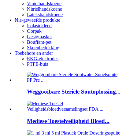
Vinielhandskoene
Nitrielhandskoene
Latekshandskoene
Nie-geweefde produkte
Isolasiekleed
Oorpak
Gesigmasker
Bouffant-pet
Skoenbedekking
Toebehore en ander
EKG-elektrodes
PTFE-buis
Weggooibare Steriele Soutoplossing...
Mediese Toestelveiligheid Bloed...