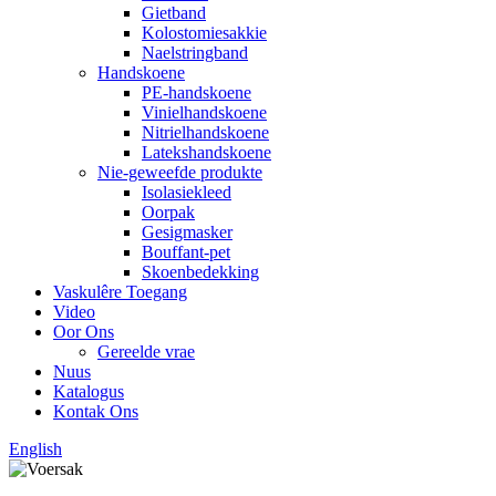
Gietband
Kolostomiesakkie
Naelstringband
Handskoene
PE-handskoene
Vinielhandskoene
Nitrielhandskoene
Latekshandskoene
Nie-geweefde produkte
Isolasiekleed
Oorpak
Gesigmasker
Bouffant-pet
Skoenbedekking
Vaskulêre Toegang
Video
Oor Ons
Gereelde vrae
Nuus
Katalogus
Kontak Ons
English