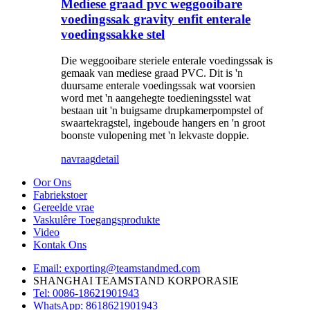
Mediese graad pvc weggooibare
voedingssak gravity enfit enterale
voedingssakke stel
Die weggooibare steriele enterale voedingssak is
gemaak van mediese graad PVC. Dit is 'n
duursame enterale voedingssak wat voorsien
word met 'n aangehegte toedieningsstel wat
bestaan ​​uit 'n buigsame drupkamerpompstel of
swaartekragstel, ingeboude hangers en 'n groot
boonste vulopening met 'n lekvaste doppie.
navraag
detail
Oor Ons
Fabriekstoer
Gereelde vrae
Vaskulêre Toegangsprodukte
Video
Kontak Ons
Email: exporting@teamstandmed.com
SHANGHAI TEAMSTAND KORPORASIE
Tel: 0086-18621901943
WhatsApp: 8618621901943