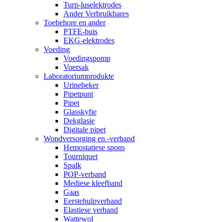
Turp-luselektrodes
Ander Verbruikbares
Toebehore en ander
PTFE-buis
EKG-elektrodes
Voeding
Voedingspomp
Voersak
Laboratoriumprodukte
Urinebeker
Pipetpunt
Pipet
Glasskyfie
Dekglasie
Digitale pipet
Wondversorging en -verband
Hemostatiese spons
Tourniquet
Spalk
POP-verband
Mediese kleefband
Gaas
Eerstehulpverband
Elastiese verband
Wattewol