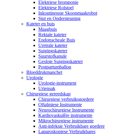
Elektriese bromponie
Elektriese Rolstoel
Inkontinensie Skoonmaakrobot
Stut en Ondersteuning
Kateter en buis
Maagbuis
Rektale kateter
Endotracheale Buis
Uretrale kateter
Suigingskateter
Suurstofkanule
Geslote Suigingskateter
Postpartumballon
Bloeddrukmanchet
Urologie
Urologie-instrument
Uriensak
Chirurgiese gereedskap
Chirurgiese verbruiksgoedere
Oftalmiese Instrumente
Neurochirurgiese Instrumente
Kardiovaskulêre instrumente
Mikrochirurgiese instrumente
Anti-infeksie Verbruikbare goedere
Laparoskopiese Verbruikbares