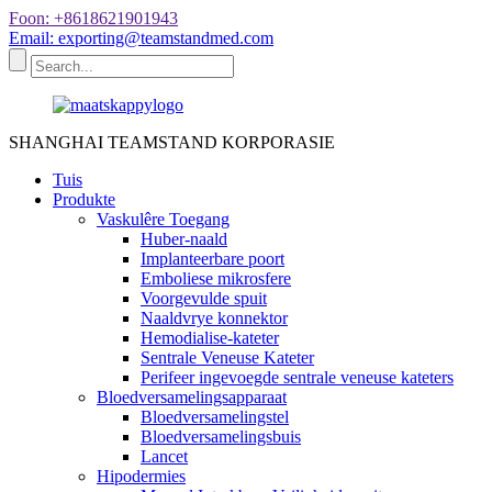
Foon: +8618621901943
Email: exporting@teamstandmed.com
SHANGHAI TEAMSTAND KORPORASIE
Tuis
Produkte
Vaskulêre Toegang
Huber-naald
Implanteerbare poort
Emboliese mikrosfere
Voorgevulde spuit
Naaldvrye konnektor
Hemodialise-kateter
Sentrale Veneuse Kateter
Perifeer ingevoegde sentrale veneuse kateters
Bloedversamelingsapparaat
Bloedversamelingstel
Bloedversamelingsbuis
Lancet
Hipodermies