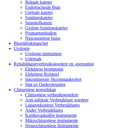
Rektale kateter
Endotracheale Buis
Uretrale kateter
Suigingskateter
Suurstofkanule
Geslote Suigingskateter
Postpartumballon
Nasogastriese buise
Bloeddrukmanchet
Urologie
Urologie-instrument
Uriensak
Rehabilitasieverbruiksgoedere en -toerusting
Elektriese bromponie
Elektriese Rolstoel
Inkontinensie Skoonmaakrobot
Stut en Ondersteuning
Chirurgiese gereedskap
Chirurgiese verbruiksgoedere
Anti-infeksie Verbruikbare goedere
Laparoskopiese Verbruikbares
Ander Verbruikbares
Kardiovaskulêre instrumente
Mikrochirurgiese instrumente
Neurochirurgiese Instrumente