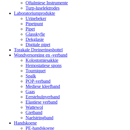
Oftalmiese Instrumente
Turp-luselektrodes
Laboratoriumprodukte
Urinebeker
Pipetpunt
Pipet
Glasskyfie
Dekglasie
Digitale pipet
Torakale Dreineringsbottel
Wondversorging en -verband
Kolostomiesakkie
Hemostatiese spons
Tourniquet
Spalk
POP-verband
Mediese kleefband
Gaas
Eerstehulpverband
Elastiese verband
Wattewol
Gietband
Naelstringband
Handskoene
PE-handskoene