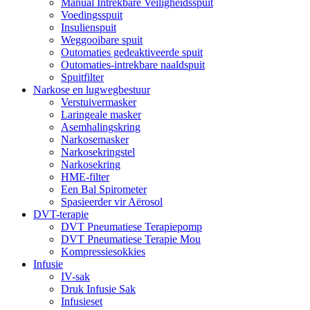
Manual Intrekbare Veiligheidsspuit
Voedingsspuit
Insulienspuit
Weggooibare spuit
Outomaties gedeaktiveerde spuit
Outomaties-intrekbare naaldspuit
Spuitfilter
Narkose en lugwegbestuur
Verstuivermasker
Laringeale masker
Asemhalingskring
Narkosemasker
Narkosekringstel
Narkosekring
HME-filter
Een Bal Spirometer
Spasieerder vir Aërosol
DVT-terapie
DVT Pneumatiese Terapiepomp
DVT Pneumatiese Terapie Mou
Kompressiesokkies
Infusie
IV-sak
Druk Infusie Sak
Infusieset