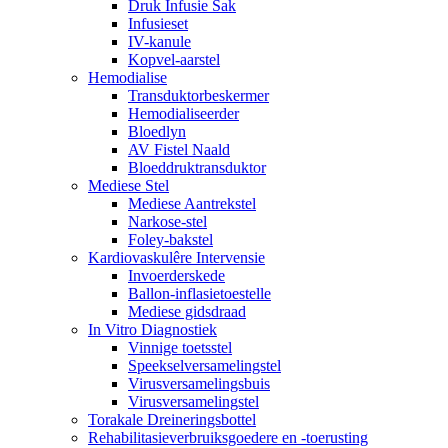
Druk Infusie Sak
Infusieset
IV-kanule
Kopvel-aarstel
Hemodialise
Transduktorbeskermer
Hemodialiseerder
Bloedlyn
AV Fistel Naald
Bloeddruktransduktor
Mediese Stel
Mediese Aantrekstel
Narkose-stel
Foley-bakstel
Kardiovaskulêre Intervensie
Invoerderskede
Ballon-inflasietoestelle
Mediese gidsdraad
In Vitro Diagnostiek
Vinnige toetsstel
Speekselversamelingstel
Virusversamelingsbuis
Virusversamelingstel
Torakale Dreineringsbottel
Rehabilitasieverbruiksgoedere en -toerusting