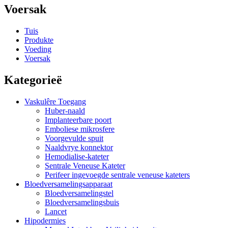
Voersak
Tuis
Produkte
Voeding
Voersak
Kategorieë
Vaskulêre Toegang
Huber-naald
Implanteerbare poort
Emboliese mikrosfere
Voorgevulde spuit
Naaldvrye konnektor
Hemodialise-kateter
Sentrale Veneuse Kateter
Perifeer ingevoegde sentrale veneuse kateters
Bloedversamelingsapparaat
Bloedversamelingstel
Bloedversamelingsbuis
Lancet
Hipodermies