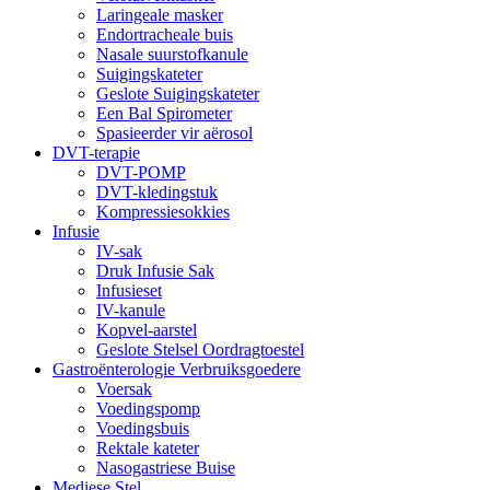
Laringeale masker
Endortracheale buis
Nasale suurstofkanule
Suigingskateter
Geslote Suigingskateter
Een Bal Spirometer
Spasieerder vir aërosol
DVT-terapie
DVT-POMP
DVT-kledingstuk
Kompressiesokkies
Infusie
IV-sak
Druk Infusie Sak
Infusieset
IV-kanule
Kopvel-aarstel
Geslote Stelsel Oordragtoestel
Gastroënterologie Verbruiksgoedere
Voersak
Voedingspomp
Voedingsbuis
Rektale kateter
Nasogastriese Buise
Mediese Stel