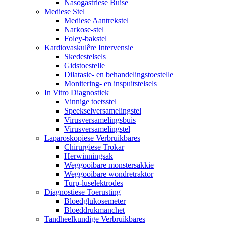
Nasogastriese Buise
Mediese Stel
Mediese Aantrekstel
Narkose-stel
Foley-bakstel
Kardiovaskulêre Intervensie
Skedestelsels
Gidstoestelle
Dilatasie- en behandelingstoestelle
Monitering- en inspuitstelsels
In Vitro Diagnostiek
Vinnige toetsstel
Speekselversamelingstel
Virusversamelingsbuis
Virusversamelingstel
Laparoskopiese Verbruikbares
Chirurgiese Trokar
Herwinningsak
Weggooibare monstersakkie
Weggooibare wondretraktor
Turp-luselektrodes
Diagnostiese Toerusting
Bloedglukosemeter
Bloeddrukmanchet
Tandheelkundige Verbruikbares