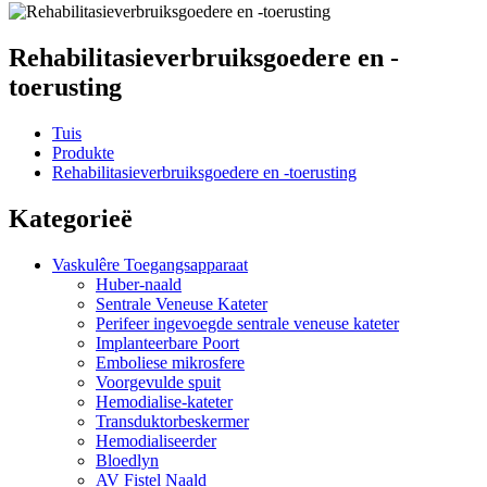
Rehabilitasieverbruiksgoedere en -
toerusting
Tuis
Produkte
Rehabilitasieverbruiksgoedere en -toerusting
Kategorieë
Vaskulêre Toegangsapparaat
Huber-naald
Sentrale Veneuse Kateter
Perifeer ingevoegde sentrale veneuse kateter
Implanteerbare Poort
Emboliese mikrosfere
Voorgevulde spuit
Hemodialise-kateter
Transduktorbeskermer
Hemodialiseerder
Bloedlyn
AV Fistel Naald