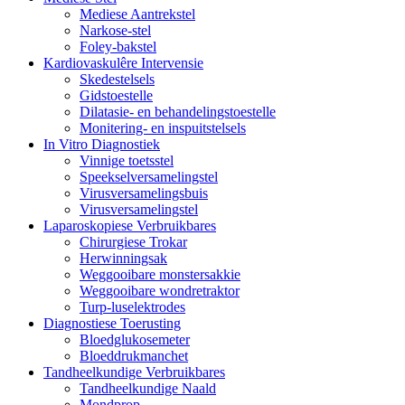
Mediese Aantrekstel
Narkose-stel
Foley-bakstel
Kardiovaskulêre Intervensie
Skedestelsels
Gidstoestelle
Dilatasie- en behandelingstoestelle
Monitering- en inspuitstelsels
In Vitro Diagnostiek
Vinnige toetsstel
Speekselversamelingstel
Virusversamelingsbuis
Virusversamelingstel
Laparoskopiese Verbruikbares
Chirurgiese Trokar
Herwinningsak
Weggooibare monstersakkie
Weggooibare wondretraktor
Turp-luselektrodes
Diagnostiese Toerusting
Bloedglukosemeter
Bloeddrukmanchet
Tandheelkundige Verbruikbares
Tandheelkundige Naald
Mondprop