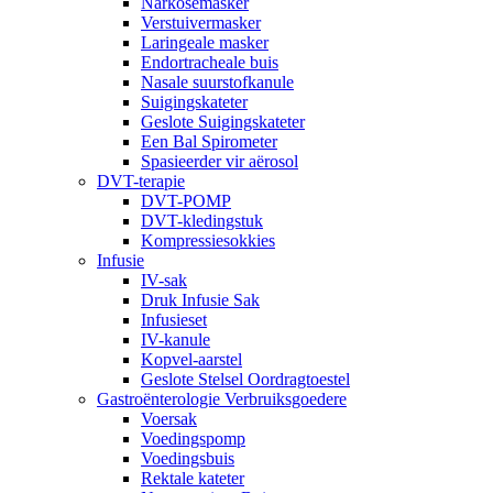
Narkosemasker
Verstuivermasker
Laringeale masker
Endortracheale buis
Nasale suurstofkanule
Suigingskateter
Geslote Suigingskateter
Een Bal Spirometer
Spasieerder vir aërosol
DVT-terapie
DVT-POMP
DVT-kledingstuk
Kompressiesokkies
Infusie
IV-sak
Druk Infusie Sak
Infusieset
IV-kanule
Kopvel-aarstel
Geslote Stelsel Oordragtoestel
Gastroënterologie Verbruiksgoedere
Voersak
Voedingspomp
Voedingsbuis
Rektale kateter