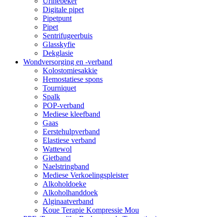
Urinebeker
Digitale pipet
Pipetpunt
Pipet
Sentrifugeerbuis
Glasskyfie
Dekglasie
Wondversorging en -verband
Kolostomiesakkie
Hemostatiese spons
Tourniquet
Spalk
POP-verband
Mediese kleefband
Gaas
Eerstehulpverband
Elastiese verband
Wattewol
Gietband
Naelstringband
Mediese Verkoelingspleister
Alkoholdoeke
Alkoholhanddoek
Alginaatverband
Koue Terapie Kompressie Mou