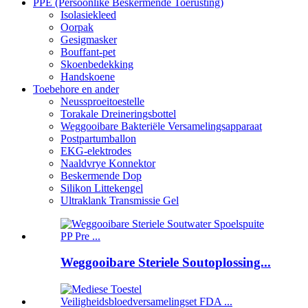
PPE (Persoonlike Beskermende Toerusting)
Isolasiekleed
Oorpak
Gesigmasker
Bouffant-pet
Skoenbedekking
Handskoene
Toebehore en ander
Neussproeitoestelle
Torakale Dreineringsbottel
Weggooibare Bakteriële Versamelingsapparaat
Postpartumballon
EKG-elektrodes
Naaldvrye Konnektor
Beskermende Dop
Silikon Littekengel
Ultraklank Transmissie Gel
Weggooibare Steriele Soutoplossing...