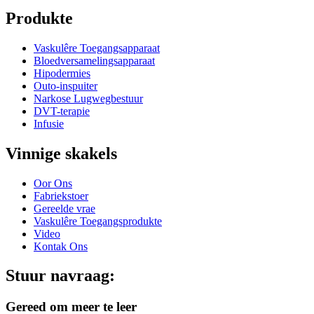
Produkte
Vaskulêre Toegangsapparaat
Bloedversamelingsapparaat
Hipodermies
Outo-inspuiter
Narkose Lugwegbestuur
DVT-terapie
Infusie
Vinnige skakels
Oor Ons
Fabriekstoer
Gereelde vrae
Vaskulêre Toegangsprodukte
Video
Kontak Ons
Stuur navraag:
Gereed om meer te leer