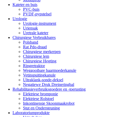
Kateter en buis
PVC-buis
PVDF-pypstelsel
Urologie
Urologie-instrument
Uriensak
Uretrale kateter
Chirurgiese Verbruikbares
Polsband
Rat Pdo-draad
Chirurgiese merkerpen
Chirurgiese lem
Chirurgiese Hegting
Ringretraktor
Weggooibare baarmoederkanule
Vetinspuitingkanule
Ultraklank-sonde-deksel
Negatiewe Druk Dreineringbal
Rehabilitasieverbruiksgoedere en -toerusting
Elektriese bromponie
Elektriese Rolstoel
Inkontinensie Skoonmaakrobot
Stut en Ondersteuning
Laboratoriumprodukte