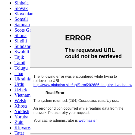
Sinhala
Slovak
Slovenian
Somali
Samoan
Scots Gaelic
Shona
Sindhi
Sundanese
Swahili
Tajik
Tamil
Telugu
Thai
Ukrainian
Urdu
Uzbek
Vietnamese
Welsh
Xhosa
Yiddish
Yoruba
Zulu
Kinyarwanda
Tatar