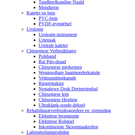
Tandheelkundige Naald
Mondprop
Kateter en buis
PVC-buis
PVDF-pypstelsel
Urologie
Urologie-instrument
Uriensak
Uretrale kateter
Chirurgiese Verbruikbares
Polsband
Rat Pdo-draad
Chirurgiese merkerpen
Weggooibare baarmoederkanule
Vetinspuitingkanule
Ringretraktor
Negatiewe Druk Dreineringbal
Chirurgiese lem
Chirurgiese Hegting
Ultraklank-sonde-deksel
Rehabilitasieverbruiksgoedere en -toerusting
Elektriese bromponie
Elektriese Rolstoel
Inkontinensie Skoonmaakrobot
Laboratoriumprodukte