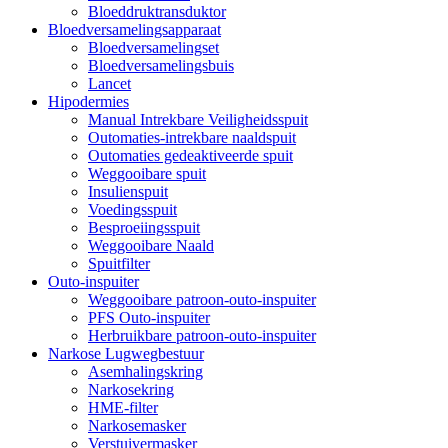
Bloeddruktransduktor
Bloedversamelingsapparaat
Bloedversamelingset
Bloedversamelingsbuis
Lancet
Hipodermies
Manual Intrekbare Veiligheidsspuit
Outomaties-intrekbare naaldspuit
Outomaties gedeaktiveerde spuit
Weggooibare spuit
Insulienspuit
Voedingsspuit
Besproeiingsspuit
Weggooibare Naald
Spuitfilter
Outo-inspuiter
Weggooibare patroon-outo-inspuiter
PFS Outo-inspuiter
Herbruikbare patroon-outo-inspuiter
Narkose Lugwegbestuur
Asemhalingskring
Narkosekring
HME-filter
Narkosemasker
Verstuivermasker