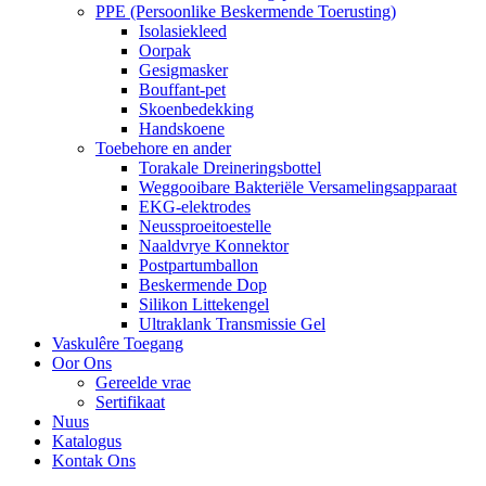
PPE (Persoonlike Beskermende Toerusting)
Isolasiekleed
Oorpak
Gesigmasker
Bouffant-pet
Skoenbedekking
Handskoene
Toebehore en ander
Torakale Dreineringsbottel
Weggooibare Bakteriële Versamelingsapparaat
EKG-elektrodes
Neussproeitoestelle
Naaldvrye Konnektor
Postpartumballon
Beskermende Dop
Silikon Littekengel
Ultraklank Transmissie Gel
Vaskulêre Toegang
Oor Ons
Gereelde vrae
Sertifikaat
Nuus
Katalogus
Kontak Ons