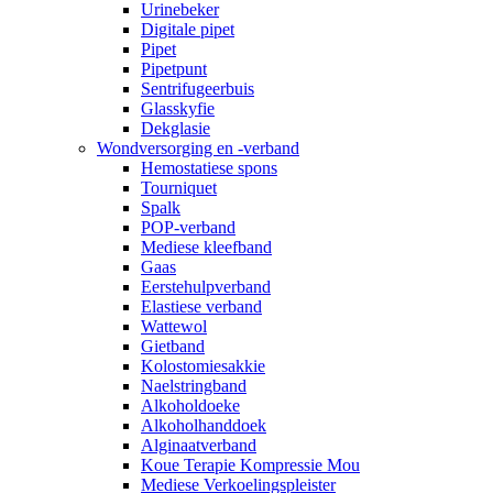
Urinebeker
Digitale pipet
Pipet
Pipetpunt
Sentrifugeerbuis
Glasskyfie
Dekglasie
Wondversorging en -verband
Hemostatiese spons
Tourniquet
Spalk
POP-verband
Mediese kleefband
Gaas
Eerstehulpverband
Elastiese verband
Wattewol
Gietband
Kolostomiesakkie
Naelstringband
Alkoholdoeke
Alkoholhanddoek
Alginaatverband
Koue Terapie Kompressie Mou
Mediese Verkoelingspleister