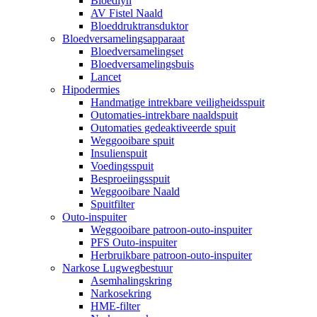
Bloedlyn
AV Fistel Naald
Bloeddruktransduktor
Bloedversamelingsapparaat
Bloedversamelingset
Bloedversamelingsbuis
Lancet
Hipodermies
Handmatige intrekbare veiligheidsspuit
Outomaties-intrekbare naaldspuit
Outomaties gedeaktiveerde spuit
Weggooibare spuit
Insulienspuit
Voedingsspuit
Besproeiingsspuit
Weggooibare Naald
Spuitfilter
Outo-inspuiter
Weggooibare patroon-outo-inspuiter
PFS Outo-inspuiter
Herbruikbare patroon-outo-inspuiter
Narkose Lugwegbestuur
Asemhalingskring
Narkosekring
HME-filter