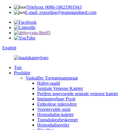
Telefoon: 0086-18621901943
E-mail: exporting@teamstandmed.com
English
Tuis
Produkte
Vaskulêre Toegangsapparaat
Huber-naald
Sentrale Veneuse Kateter
Perifeer ingevoegde sentrale veneuse kateter
Implanteerbare Poort
Emboliese mikrosfere
Voorgevulde spuit
Hemodialise-kateter
Transduktorbeskermer
Hemodialiseerder