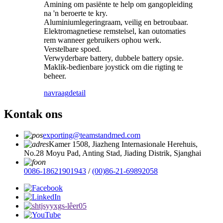
Amining om pasiënte te help om gangopleiding
na 'n beroerte te kry.
Aluminiumlegeringraam, veilig en betroubaar.
Elektromagnetiese remstelsel, kan outomaties
rem wanneer gebruikers ophou werk.
Verstelbare spoed.
Verwyderbare battery, dubbele battery opsie.
Maklik-bedienbare joystick om die rigting te
beheer.
navraag
detail
Kontak ons
exporting@teamstandmed.com
Kamer 1508, Jiazheng Internasionale Herehuis,
No.28 Moyu Pad, Anting Stad, Jiading Distrik, Sjanghai
0086-18621901943
/
(00)86-21-69892058