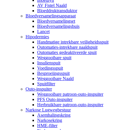
Bloedlyn
AV Fistel Naald
Bloeddruktransduktor
Bloedversamelingsapparaat
Bloedversamelingset
Bloedversamelingsbuis
Lancet
Hipodermies
Handmatige intrekbare veiligheidsspuit
Outomaties-intrekbare naaldspuit
Outomaties gedeaktiveerde spuit
Weggooibare spuit
Insulienspuit
Voedingsspuit
Besproeiingsspuit
Weggooibare Naald
Spuitfilter
Outo-inspuiter
Weggooibare patroon-outo-inspuiter
PFS Outo-inspuiter
Herbruikbare patroon-outo-inspuiter
Narkose Lugwegbestuur
Asemhalingskring
Narkosekring
HME-filter