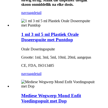
stewig terug. Maak die dispenser deeglik
skoon onmiddellik na elke dosis.
navraag
detail
1 ml 3 ml 5 ml Plastiek Orale
Doseerspuite met Puntdop
Orale Doseringsspuite
Grootte: 1ml, 3ml, 5ml, 10ml, 20ml, aangepas
CE, FDA, ISO13485
navraag
detail
Mediese Wegwerp Mond Enfit
Voedingsspuit met Dop