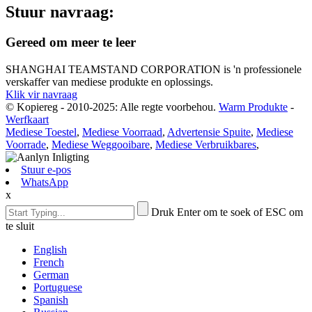
Stuur navraag:
Gereed om meer te leer
SHANGHAI TEAMSTAND CORPORATION is 'n professionele
verskaffer van mediese produkte en oplossings.
Klik vir navraag
© Kopiereg - 2010-2025: Alle regte voorbehou.
Warm Produkte
-
Werfkaart
Mediese Toestel
,
Mediese Voorraad
,
Advertensie Spuite
,
Mediese
Voorrade
,
Mediese Weggooibare
,
Mediese Verbruikbares
,
Stuur e-pos
WhatsApp
x
Druk Enter om te soek of ESC om
te sluit
English
French
German
Portuguese
Spanish