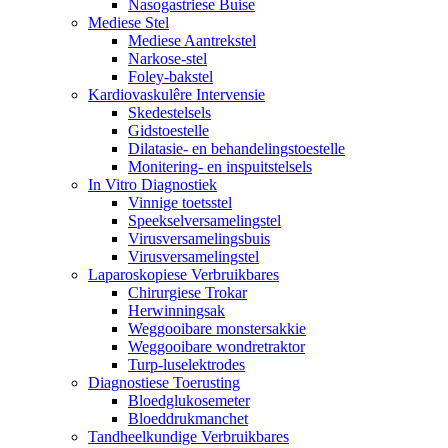
Nasogastriese Buise
Mediese Stel
Mediese Aantrekstel
Narkose-stel
Foley-bakstel
Kardiovaskulêre Intervensie
Skedestelsels
Gidstoestelle
Dilatasie- en behandelingstoestelle
Monitering- en inspuitstelsels
In Vitro Diagnostiek
Vinnige toetsstel
Speekselversamelingstel
Virusversamelingsbuis
Virusversamelingstel
Laparoskopiese Verbruikbares
Chirurgiese Trokar
Herwinningsak
Weggooibare monstersakkie
Weggooibare wondretraktor
Turp-luselektrodes
Diagnostiese Toerusting
Bloedglukosemeter
Bloeddrukmanchet
Tandheelkundige Verbruikbares