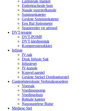
Laringeale masker
Endortracheale buis
Nasale suurstofkanule
Suigingskateter
Geslote Suigingskateter
Een Bal Spirometer
Spasieerder vir aërosol
DVT-terapie
DVT-POMP
DVT-kledingstuk
Kompressiesokkies
Infusie
IV-sak
Druk Infusie Sak
Infusieset
IV-kanule
Kopvel-aarstel
Geslote Stelsel Oordragtoestel
Gastroënterologie Verbruiksgoedere
Voersak
Voedingspomp
Voedingsbuis
Rektale kateter
Nasogastriese Buise
Mediese Stel