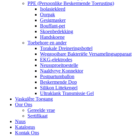
PPE (Persoonlike Beskermende Toerusting)
Isolasiekleed
Oorpak
Gesigmasker
Bouffant-pet
Skoenbedekking
Handskoene
Toebehore en ander
Torakale Dreineringsbottel
Weggooibare Bakteriële Versamelingsapparaat
EKG-elektrodes
Neussproeitoestelle
Naaldvrye Konnektor
Postpartumballon
Beskermende Dop
Silikon Littekengel
Ultraklank Transmissie Gel
Vaskulêre Toegang
Oor Ons
Gereelde vrae
Sertifikaat
Nuus
Katalogus
Kontak Ons