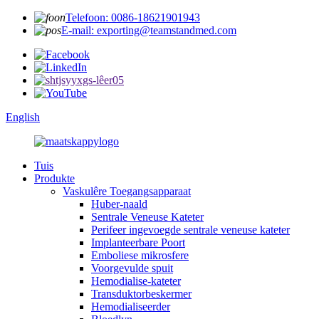
Telefoon: 0086-18621901943
E-mail: exporting@teamstandmed.com
English
Tuis
Produkte
Vaskulêre Toegangsapparaat
Huber-naald
Sentrale Veneuse Kateter
Perifeer ingevoegde sentrale veneuse kateter
Implanteerbare Poort
Emboliese mikrosfere
Voorgevulde spuit
Hemodialise-kateter
Transduktorbeskermer
Hemodialiseerder