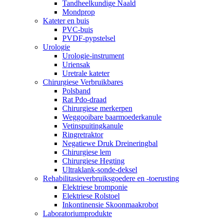
Tandheelkundige Naald
Mondprop
Kateter en buis
PVC-buis
PVDF-pypstelsel
Urologie
Urologie-instrument
Uriensak
Uretrale kateter
Chirurgiese Verbruikbares
Polsband
Rat Pdo-draad
Chirurgiese merkerpen
Weggooibare baarmoederkanule
Vetinspuitingkanule
Ringretraktor
Negatiewe Druk Dreineringbal
Chirurgiese lem
Chirurgiese Hegting
Ultraklank-sonde-deksel
Rehabilitasieverbruiksgoedere en -toerusting
Elektriese bromponie
Elektriese Rolstoel
Inkontinensie Skoonmaakrobot
Laboratoriumprodukte