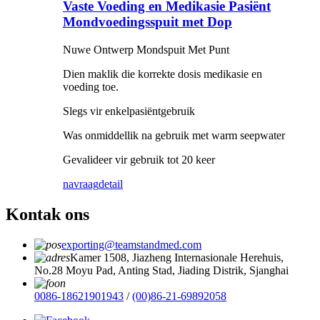
Vaste Voeding en Medikasie Pasiënt
Mondvoedingsspuit met Dop
Nuwe Ontwerp Mondspuit Met Punt
Dien maklik die korrekte dosis medikasie en
voeding toe.
Slegs vir enkelpasiëntgebruik
Was onmiddellik na gebruik met warm seepwater
Gevalideer vir gebruik tot 20 keer
navraag
detail
Kontak ons
exporting@teamstandmed.com
Kamer 1508, Jiazheng Internasionale Herehuis,
No.28 Moyu Pad, Anting Stad, Jiading Distrik, Sjanghai
0086-18621901943
/
(00)86-21-69892058