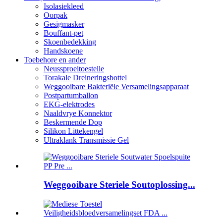
Isolasiekleed
Oorpak
Gesigmasker
Bouffant-pet
Skoenbedekking
Handskoene
Toebehore en ander
Neussproeitoestelle
Torakale Dreineringsbottel
Weggooibare Bakteriële Versamelingsapparaat
Postpartumballon
EKG-elektrodes
Naaldvrye Konnektor
Beskermende Dop
Silikon Littekengel
Ultraklank Transmissie Gel
Weggooibare Steriele Soutoplossing...