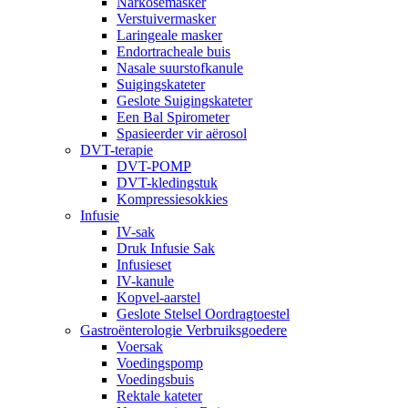
Narkosemasker
Verstuivermasker
Laringeale masker
Endortracheale buis
Nasale suurstofkanule
Suigingskateter
Geslote Suigingskateter
Een Bal Spirometer
Spasieerder vir aërosol
DVT-terapie
DVT-POMP
DVT-kledingstuk
Kompressiesokkies
Infusie
IV-sak
Druk Infusie Sak
Infusieset
IV-kanule
Kopvel-aarstel
Geslote Stelsel Oordragtoestel
Gastroënterologie Verbruiksgoedere
Voersak
Voedingspomp
Voedingsbuis
Rektale kateter