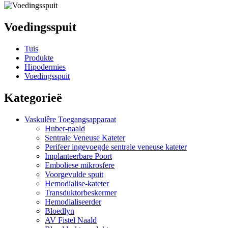
Voedingsspuit
Tuis
Produkte
Hipodermies
Voedingsspuit
Kategorieë
Vaskulêre Toegangsapparaat
Huber-naald
Sentrale Veneuse Kateter
Perifeer ingevoegde sentrale veneuse kateter
Implanteerbare Poort
Emboliese mikrosfere
Voorgevulde spuit
Hemodialise-kateter
Transduktorbeskermer
Hemodialiseerder
Bloedlyn
AV Fistel Naald