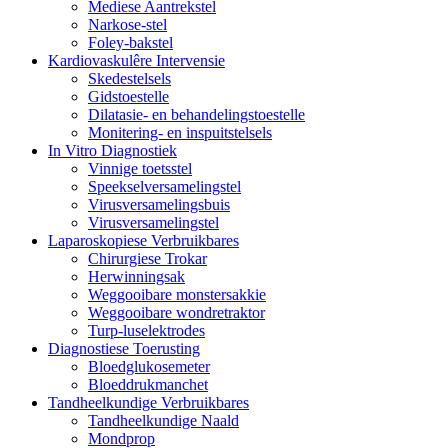
Mediese Aantrekstel
Narkose-stel
Foley-bakstel
Kardiovaskulêre Intervensie
Skedestelsels
Gidstoestelle
Dilatasie- en behandelingstoestelle
Monitering- en inspuitstelsels
In Vitro Diagnostiek
Vinnige toetsstel
Speekselversamelingstel
Virusversamelingsbuis
Virusversamelingstel
Laparoskopiese Verbruikbares
Chirurgiese Trokar
Herwinningsak
Weggooibare monstersakkie
Weggooibare wondretraktor
Turp-luselektrodes
Diagnostiese Toerusting
Bloedglukosemeter
Bloeddrukmanchet
Tandheelkundige Verbruikbares
Tandheelkundige Naald
Mondprop