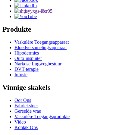
Produkte
Vaskulêre Toegangsapparaat
Bloedversamelingsapparaat
Hipodermies
Outo-inspuiter
Narkose Lugwegbestuur
DVT-terapie
Infusie
Vinnige skakels
Oor Ons
Fabriekstoer
Gereelde vrae
Vaskulêre Toegangsprodukte
Video
Kontak Ons