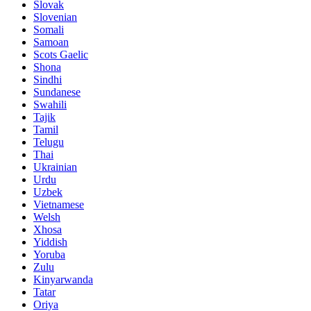
Slovak
Slovenian
Somali
Samoan
Scots Gaelic
Shona
Sindhi
Sundanese
Swahili
Tajik
Tamil
Telugu
Thai
Ukrainian
Urdu
Uzbek
Vietnamese
Welsh
Xhosa
Yiddish
Yoruba
Zulu
Kinyarwanda
Tatar
Oriya