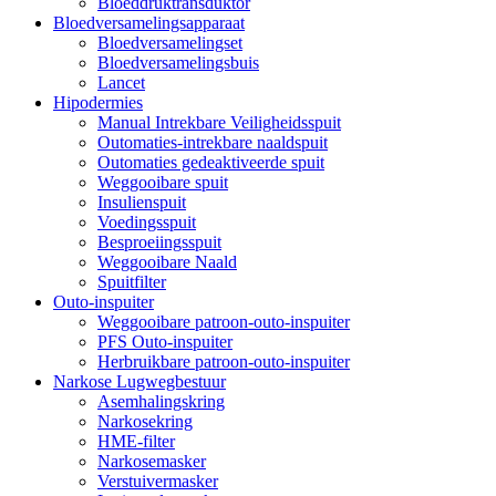
Bloeddruktransduktor
Bloedversamelingsapparaat
Bloedversamelingset
Bloedversamelingsbuis
Lancet
Hipodermies
Manual Intrekbare Veiligheidsspuit
Outomaties-intrekbare naaldspuit
Outomaties gedeaktiveerde spuit
Weggooibare spuit
Insulienspuit
Voedingsspuit
Besproeiingsspuit
Weggooibare Naald
Spuitfilter
Outo-inspuiter
Weggooibare patroon-outo-inspuiter
PFS Outo-inspuiter
Herbruikbare patroon-outo-inspuiter
Narkose Lugwegbestuur
Asemhalingskring
Narkosekring
HME-filter
Narkosemasker
Verstuivermasker