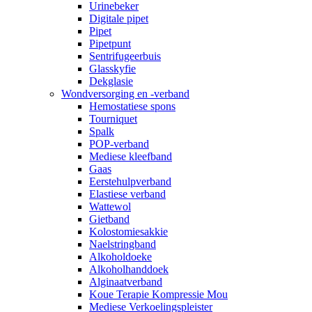
Urinebeker
Digitale pipet
Pipet
Pipetpunt
Sentrifugeerbuis
Glasskyfie
Dekglasie
Wondversorging en -verband
Hemostatiese spons
Tourniquet
Spalk
POP-verband
Mediese kleefband
Gaas
Eerstehulpverband
Elastiese verband
Wattewol
Gietband
Kolostomiesakkie
Naelstringband
Alkoholdoeke
Alkoholhanddoek
Alginaatverband
Koue Terapie Kompressie Mou
Mediese Verkoelingspleister