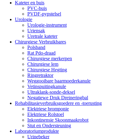
Kateter en buis
PVC-buis
PVDF-pypstelsel
Urologie
Urologie-instrument
Uriensak
Uretrale kateter
Chirurgiese Verbruikbares
Polsband
Rat Pdo-draad
Chirurgiese merkerpen
Chirurgiese lem
Chirurgiese Hegting
Ringretraktor
Weggooibare baarmoederkanule
Vetinspuitingkanule
Ultraklank-sonde-deksel
Negatiewe Druk Dreineringbal
Rehabilitasieverbruiksgoedere en -toerusting
Elektriese bromponie
Elektriese Rolstoel
Inkontinensie Skoonmaakrobot
Stut en Ondersteuning
Laboratoriumprodukte
Urinebeker