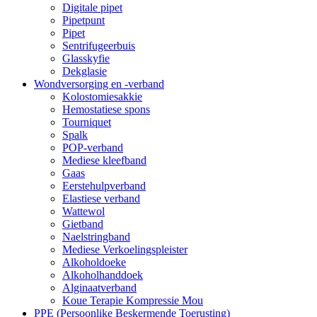
Digitale pipet
Pipetpunt
Pipet
Sentrifugeerbuis
Glasskyfie
Dekglasie
Wondversorging en -verband
Kolostomiesakkie
Hemostatiese spons
Tourniquet
Spalk
POP-verband
Mediese kleefband
Gaas
Eerstehulpverband
Elastiese verband
Wattewol
Gietband
Naelstringband
Mediese Verkoelingspleister
Alkoholdoeke
Alkoholhanddoek
Alginaatverband
Koue Terapie Kompressie Mou
PPE (Persoonlike Beskermende Toerusting)