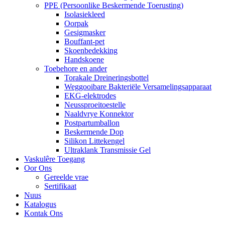
PPE (Persoonlike Beskermende Toerusting)
Isolasiekleed
Oorpak
Gesigmasker
Bouffant-pet
Skoenbedekking
Handskoene
Toebehore en ander
Torakale Dreineringsbottel
Weggooibare Bakteriële Versamelingsapparaat
EKG-elektrodes
Neussproeitoestelle
Naaldvrye Konnektor
Postpartumballon
Beskermende Dop
Silikon Littekengel
Ultraklank Transmissie Gel
Vaskulêre Toegang
Oor Ons
Gereelde vrae
Sertifikaat
Nuus
Katalogus
Kontak Ons