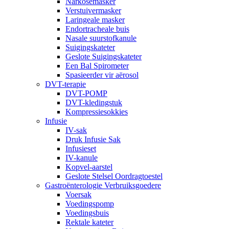
Narkosemasker
Verstuivermasker
Laringeale masker
Endortracheale buis
Nasale suurstofkanule
Suigingskateter
Geslote Suigingskateter
Een Bal Spirometer
Spasieerder vir aërosol
DVT-terapie
DVT-POMP
DVT-kledingstuk
Kompressiesokkies
Infusie
IV-sak
Druk Infusie Sak
Infusieset
IV-kanule
Kopvel-aarstel
Geslote Stelsel Oordragtoestel
Gastroënterologie Verbruiksgoedere
Voersak
Voedingspomp
Voedingsbuis
Rektale kateter