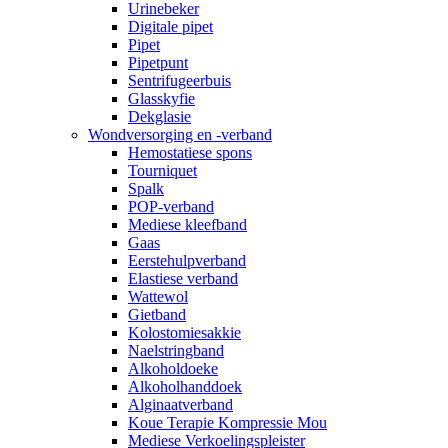
Urinebeker
Digitale pipet
Pipet
Pipetpunt
Sentrifugeerbuis
Glasskyfie
Dekglasie
Wondversorging en -verband
Hemostatiese spons
Tourniquet
Spalk
POP-verband
Mediese kleefband
Gaas
Eerstehulpverband
Elastiese verband
Wattewol
Gietband
Kolostomiesakkie
Naelstringband
Alkoholdoeke
Alkoholhanddoek
Alginaatverband
Koue Terapie Kompressie Mou
Mediese Verkoelingspleister