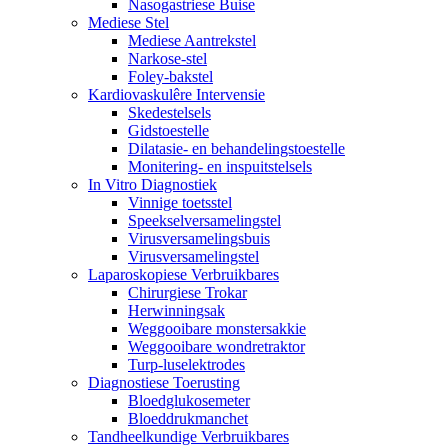
Nasogastriese Buise
Mediese Stel
Mediese Aantrekstel
Narkose-stel
Foley-bakstel
Kardiovaskulêre Intervensie
Skedestelsels
Gidstoestelle
Dilatasie- en behandelingstoestelle
Monitering- en inspuitstelsels
In Vitro Diagnostiek
Vinnige toetsstel
Speekselversamelingstel
Virusversamelingsbuis
Virusversamelingstel
Laparoskopiese Verbruikbares
Chirurgiese Trokar
Herwinningsak
Weggooibare monstersakkie
Weggooibare wondretraktor
Turp-luselektrodes
Diagnostiese Toerusting
Bloedglukosemeter
Bloeddrukmanchet
Tandheelkundige Verbruikbares