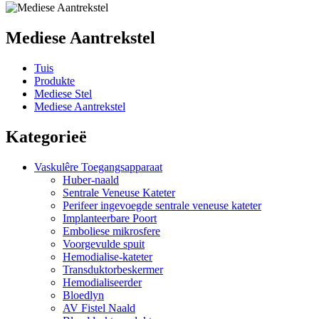
Mediese Aantrekstel
Tuis
Produkte
Mediese Stel
Mediese Aantrekstel
Kategorieë
Vaskulêre Toegangsapparaat
Huber-naald
Sentrale Veneuse Kateter
Perifeer ingevoegde sentrale veneuse kateter
Implanteerbare Poort
Emboliese mikrosfere
Voorgevulde spuit
Hemodialise-kateter
Transduktorbeskermer
Hemodialiseerder
Bloedlyn
AV Fistel Naald