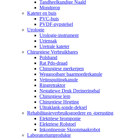
Tandheelkundige Naald
Mondprop
Kateter en buis
PVC-buis
PVDF-pypstelsel
Urologie
Urologie-instrument
Uriensak
Uretrale kateter
Chirurgiese Verbruikbares
Polsband
Rat Pdo-draad
Chirurgiese merkerpen
Weggooibare baarmoederkanule
Vetinspuitingkanule
Ringretraktor
Negatiewe Druk Dreineringbal
Chirurgiese lem
Chirurgiese Hegting
Ultraklank-sonde-deksel
Rehabilitasieverbruiksgoedere en -toerusting
Elektriese bromponie
Elektriese Rolstoel
Inkontinensie Skoonmaakrobot
Laboratoriumprodukte