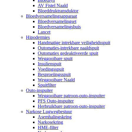
Bloedlyn
AV Fistel Naald
Bloeddruktransduktor
Bloedversamelingsapparaat
Bloedversamelingset
Bloedversamelingsbuis
Lancet
Hipodermies
Handmatige intrekbare veiligheidsspuit
Outomaties-intrekbare naaldspuit
Outomaties gedeaktiveerde spuit
Weggooibare spuit
Insulienspuit
Voedingsspuit
Besproeiingsspuit
Weggooibare Naald
Spuitfilter
Outo-inspuiter
Weggooibare patroon-outo-inspuiter
PFS Outo-inspuiter
Herbruikbare patroon-outo-inspuiter
Narkose Lugwegbestuur
Asemhalingskring
Narkosekring
HME-filter