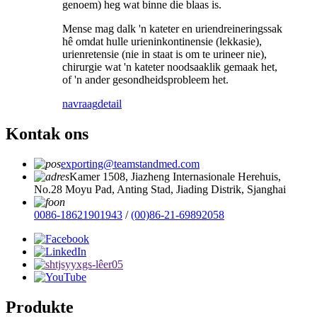
genoem) heg wat binne die blaas is.
Mense mag dalk 'n kateter en uriendreineringssak
hê omdat hulle urieninkontinensie (lekkasie),
urienretensie (nie in staat is om te urineer nie),
chirurgie wat 'n kateter noodsaaklik gemaak het,
of 'n ander gesondheidsprobleem het.
navraag
detail
Kontak ons
exporting@teamstandmed.com
Kamer 1508, Jiazheng Internasionale Herehuis,
No.28 Moyu Pad, Anting Stad, Jiading Distrik, Sjanghai
0086-18621901943
/
(00)86-21-69892058
Produkte