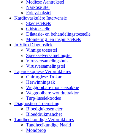
Mediese Aantrekstel
Narkose-stel
Foley-bakstel
Kardiovaskulêre Intervensie
Skedestelsels
Gidstoestelle
Dilatasie- en behandelingstoestelle
Monitering- en inspuitstelsels
In Vitro Diagnostiek
Vinnige toetsstel
Speekselversamelingstel
Virusversamelingsbuis
Virusversamelingstel
Laparoskopiese Verbruikbares
Chirurgiese Trokar
Herwinningsak
Weggooibare monstersakkie
Weggooibare wondretraktor
Turp-luselektrodes
Diagnostiese Toerusting
Bloedglukosemeter
Bloeddrukmanchet
Tandheelkundige Verbruikbares
Tandheelkundige Naald
Mondprop