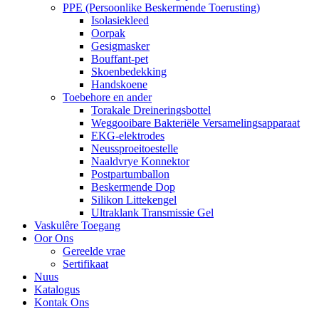
PPE (Persoonlike Beskermende Toerusting)
Isolasiekleed
Oorpak
Gesigmasker
Bouffant-pet
Skoenbedekking
Handskoene
Toebehore en ander
Torakale Dreineringsbottel
Weggooibare Bakteriële Versamelingsapparaat
EKG-elektrodes
Neussproeitoestelle
Naaldvrye Konnektor
Postpartumballon
Beskermende Dop
Silikon Littekengel
Ultraklank Transmissie Gel
Vaskulêre Toegang
Oor Ons
Gereelde vrae
Sertifikaat
Nuus
Katalogus
Kontak Ons