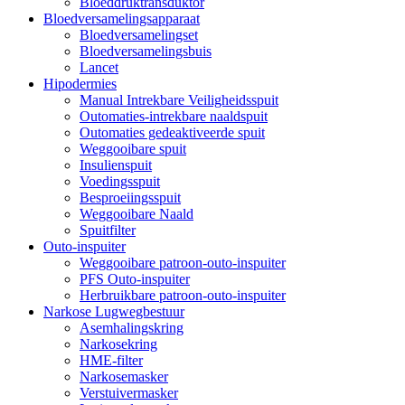
Bloeddruktransduktor
Bloedversamelingsapparaat
Bloedversamelingset
Bloedversamelingsbuis
Lancet
Hipodermies
Manual Intrekbare Veiligheidsspuit
Outomaties-intrekbare naaldspuit
Outomaties gedeaktiveerde spuit
Weggooibare spuit
Insulienspuit
Voedingsspuit
Besproeiingsspuit
Weggooibare Naald
Spuitfilter
Outo-inspuiter
Weggooibare patroon-outo-inspuiter
PFS Outo-inspuiter
Herbruikbare patroon-outo-inspuiter
Narkose Lugwegbestuur
Asemhalingskring
Narkosekring
HME-filter
Narkosemasker
Verstuivermasker