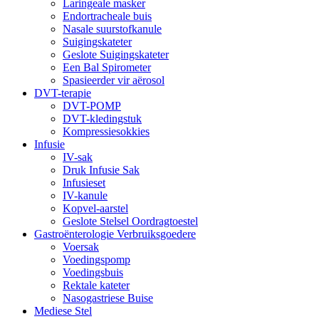
Laringeale masker
Endortracheale buis
Nasale suurstofkanule
Suigingskateter
Geslote Suigingskateter
Een Bal Spirometer
Spasieerder vir aërosol
DVT-terapie
DVT-POMP
DVT-kledingstuk
Kompressiesokkies
Infusie
IV-sak
Druk Infusie Sak
Infusieset
IV-kanule
Kopvel-aarstel
Geslote Stelsel Oordragtoestel
Gastroënterologie Verbruiksgoedere
Voersak
Voedingspomp
Voedingsbuis
Rektale kateter
Nasogastriese Buise
Mediese Stel