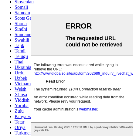
Slovenian
Somali
Samoan
Scots Gaelic
Shona
Sindhi
Sundanese
Swahili
Tajik
Tamil
Telugu
Thai
Ukrainian
Urdu
Uzbek
Vietnamese
Welsh
Xhosa
Yiddish
Yoruba
Zulu
Kinyarwanda
Tatar
Oriya
Turkmen