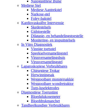
Nasogastriese Buise
Mediese Stel
Mediese Aantrekstel
Narkose-stel
Foley-bakstel
Kardiovaskulêre Intervensie
Skedestelsels
Gidstoestelle
Dilatasie- en behandelingstoestelle
Monitering- en inspuitstelsels
In Vitro Diagnostiek
Vinnige toetsstel
Speekselversamelingstel
Virusversamelingsbuis
Virusversamelingstel
Laparoskopiese Verbruikbares
Chirurgiese Trokar
Herwinningsak
Weggooibare monstersakkie
Weggooibare wondretraktor
Turp-luselektrodes
Diagnostiese Toerusting
Bloedglukosemeter
Bloeddrukmanchet
Tandheelkundige Verbruikbares