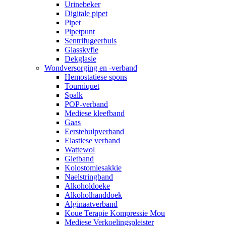
Urinebeker
Digitale pipet
Pipet
Pipetpunt
Sentrifugeerbuis
Glasskyfie
Dekglasie
Wondversorging en -verband
Hemostatiese spons
Tourniquet
Spalk
POP-verband
Mediese kleefband
Gaas
Eerstehulpverband
Elastiese verband
Wattewol
Gietband
Kolostomiesakkie
Naelstringband
Alkoholdoeke
Alkoholhanddoek
Alginaatverband
Koue Terapie Kompressie Mou
Mediese Verkoelingspleister