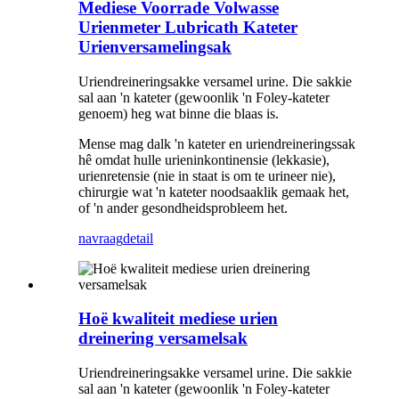
Mediese Voorrade Volwasse
Urienmeter Lubricath Kateter
Urienversamelingsak
Uriendreineringsakke versamel urine. Die sakkie
sal aan 'n kateter (gewoonlik 'n Foley-kateter
genoem) heg wat binne die blaas is.
Mense mag dalk 'n kateter en uriendreineringssak
hê omdat hulle urieninkontinensie (lekkasie),
urienretensie (nie in staat is om te urineer nie),
chirurgie wat 'n kateter noodsaaklik gemaak het,
of 'n ander gesondheidsprobleem het.
navraag
detail
Hoë kwaliteit mediese urien
dreinering versamelsak
Uriendreineringsakke versamel urine. Die sakkie
sal aan 'n kateter (gewoonlik 'n Foley-kateter