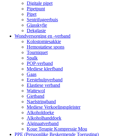
Digitale pipet
Pipetpunt
Pipet
Sentrifugeerbuis
Glasskyfie
Dekglasie
Wondversorging en -verband
Kolostomiesakkie
Hemostatiese spons
Tourniquet
Spalk
POP-verband
Mediese kleefband
Gaas
Eerstehulpverband
Elastiese verband
Wattewol
Gietband
Naelstringband
Mediese Verkoelingspleister
Alkoholdoeke
Alkoholhanddoek
Alginaatverband
Koue Terapie Kompressie Mou
PPE (Persoonlike Beskermende Toerusting)