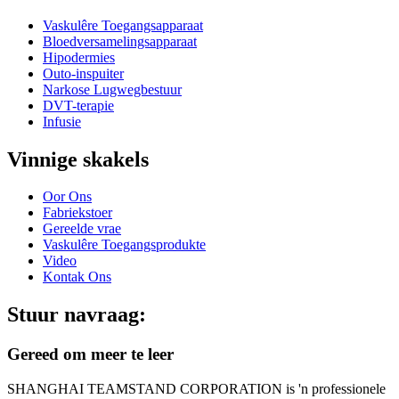
Vaskulêre Toegangsapparaat
Bloedversamelingsapparaat
Hipodermies
Outo-inspuiter
Narkose Lugwegbestuur
DVT-terapie
Infusie
Vinnige skakels
Oor Ons
Fabriekstoer
Gereelde vrae
Vaskulêre Toegangsprodukte
Video
Kontak Ons
Stuur navraag:
Gereed om meer te leer
SHANGHAI TEAMSTAND CORPORATION is 'n professionele