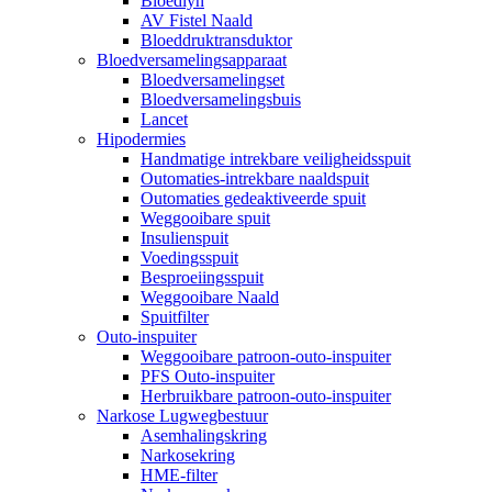
Bloedlyn
AV Fistel Naald
Bloeddruktransduktor
Bloedversamelingsapparaat
Bloedversamelingset
Bloedversamelingsbuis
Lancet
Hipodermies
Handmatige intrekbare veiligheidsspuit
Outomaties-intrekbare naaldspuit
Outomaties gedeaktiveerde spuit
Weggooibare spuit
Insulienspuit
Voedingsspuit
Besproeiingsspuit
Weggooibare Naald
Spuitfilter
Outo-inspuiter
Weggooibare patroon-outo-inspuiter
PFS Outo-inspuiter
Herbruikbare patroon-outo-inspuiter
Narkose Lugwegbestuur
Asemhalingskring
Narkosekring
HME-filter