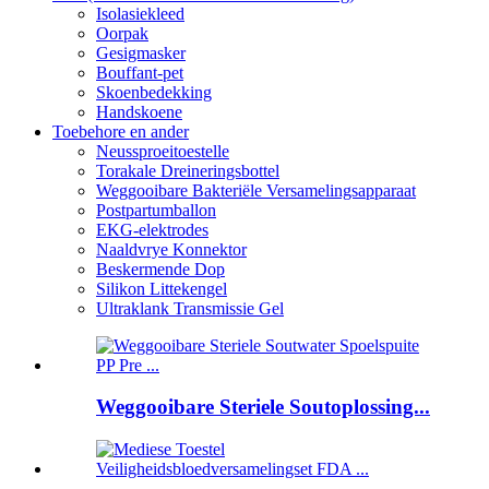
Isolasiekleed
Oorpak
Gesigmasker
Bouffant-pet
Skoenbedekking
Handskoene
Toebehore en ander
Neussproeitoestelle
Torakale Dreineringsbottel
Weggooibare Bakteriële Versamelingsapparaat
Postpartumballon
EKG-elektrodes
Naaldvrye Konnektor
Beskermende Dop
Silikon Littekengel
Ultraklank Transmissie Gel
Weggooibare Steriele Soutoplossing...