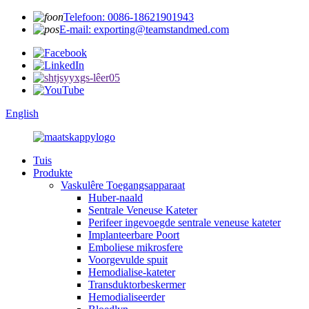
Telefoon: 0086-18621901943
E-mail: exporting@teamstandmed.com
English
Tuis
Produkte
Vaskulêre Toegangsapparaat
Huber-naald
Sentrale Veneuse Kateter
Perifeer ingevoegde sentrale veneuse kateter
Implanteerbare Poort
Emboliese mikrosfere
Voorgevulde spuit
Hemodialise-kateter
Transduktorbeskermer
Hemodialiseerder