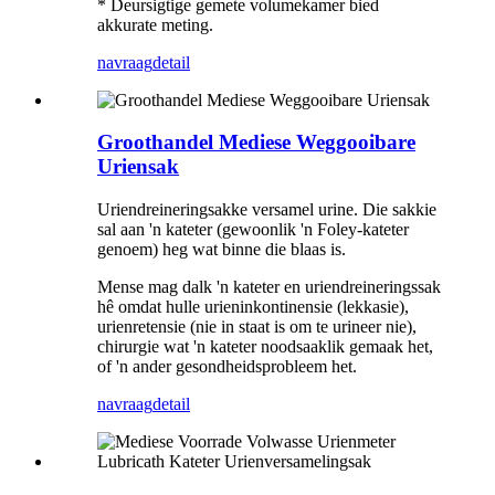
* Deursigtige gemete volumekamer bied
akkurate meting.
navraag
detail
Groothandel Mediese Weggooibare
Uriensak
Uriendreineringsakke versamel urine. Die sakkie
sal aan 'n kateter (gewoonlik 'n Foley-kateter
genoem) heg wat binne die blaas is.
Mense mag dalk 'n kateter en uriendreineringssak
hê omdat hulle urieninkontinensie (lekkasie),
urienretensie (nie in staat is om te urineer nie),
chirurgie wat 'n kateter noodsaaklik gemaak het,
of 'n ander gesondheidsprobleem het.
navraag
detail