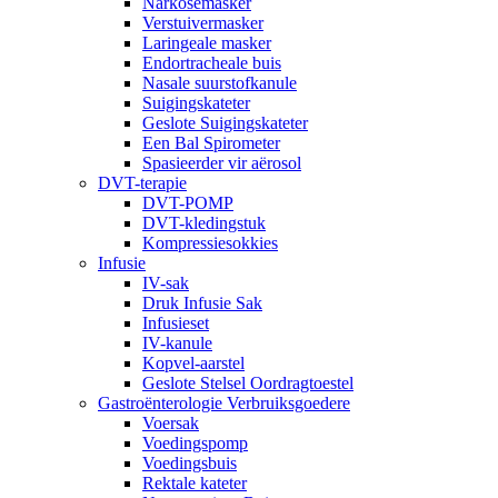
Narkosemasker
Verstuivermasker
Laringeale masker
Endortracheale buis
Nasale suurstofkanule
Suigingskateter
Geslote Suigingskateter
Een Bal Spirometer
Spasieerder vir aërosol
DVT-terapie
DVT-POMP
DVT-kledingstuk
Kompressiesokkies
Infusie
IV-sak
Druk Infusie Sak
Infusieset
IV-kanule
Kopvel-aarstel
Geslote Stelsel Oordragtoestel
Gastroënterologie Verbruiksgoedere
Voersak
Voedingspomp
Voedingsbuis
Rektale kateter