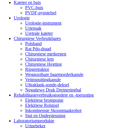
Kateter en buis
PVC-buis
PVDF-pypstelsel
Urologie
Urologie-instrument
Uriensak
Uretrale kateter
Chirurgiese Verbruikbares
Polsband
Rat Pdo-draad
Chirurgiese merkerpen
Chirurgiese lem
Chirurgiese Hegting
Ringretraktor
Weggooibare baarmoederkanule
Vetinspuitingkanule
Ultraklank-sonde-deksel
Negatiewe Druk Dreineringbal
Rehabilitasieverbruiksgoedere en -toerusting
Elektriese bromponie
Elektriese Rolstoel
Inkontinensie Skoonmaakrobot
Stut en Ondersteuning
Laboratoriumprodukte
Urinebeker