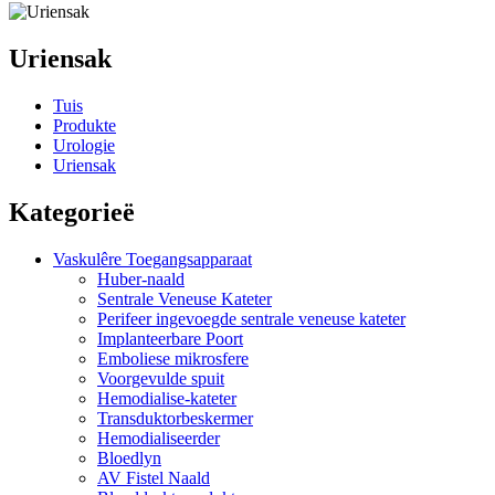
Uriensak
Tuis
Produkte
Urologie
Uriensak
Kategorieë
Vaskulêre Toegangsapparaat
Huber-naald
Sentrale Veneuse Kateter
Perifeer ingevoegde sentrale veneuse kateter
Implanteerbare Poort
Emboliese mikrosfere
Voorgevulde spuit
Hemodialise-kateter
Transduktorbeskermer
Hemodialiseerder
Bloedlyn
AV Fistel Naald