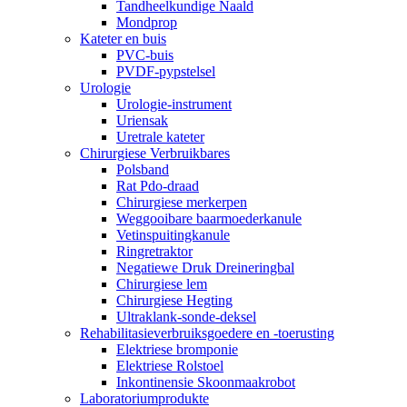
Tandheelkundige Naald
Mondprop
Kateter en buis
PVC-buis
PVDF-pypstelsel
Urologie
Urologie-instrument
Uriensak
Uretrale kateter
Chirurgiese Verbruikbares
Polsband
Rat Pdo-draad
Chirurgiese merkerpen
Weggooibare baarmoederkanule
Vetinspuitingkanule
Ringretraktor
Negatiewe Druk Dreineringbal
Chirurgiese lem
Chirurgiese Hegting
Ultraklank-sonde-deksel
Rehabilitasieverbruiksgoedere en -toerusting
Elektriese bromponie
Elektriese Rolstoel
Inkontinensie Skoonmaakrobot
Laboratoriumprodukte