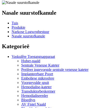
Nasale suurstofkanule
Tuis
Produkte
Narkose Lugwegbestuur
Nasale suurstofkanule
Kategorieë
Vaskulêre Toegangsapparaat
Huber-naald
Sentrale Veneuse Kateter
Perifeer ingevoegde sentrale veneuse kateter
Implanteerbare Poort
Emboliese mikrosfere
Voorgevulde spuit
Hemodialise-kateter
Transduktorbeskermer
Hemodialiseerder
Bloedlyn
AV Fistel Naald