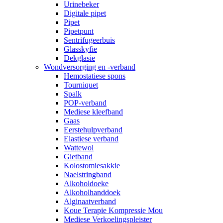
Urinebeker
Digitale pipet
Pipet
Pipetpunt
Sentrifugeerbuis
Glasskyfie
Dekglasie
Wondversorging en -verband
Hemostatiese spons
Tourniquet
Spalk
POP-verband
Mediese kleefband
Gaas
Eerstehulpverband
Elastiese verband
Wattewol
Gietband
Kolostomiesakkie
Naelstringband
Alkoholdoeke
Alkoholhanddoek
Alginaatverband
Koue Terapie Kompressie Mou
Mediese Verkoelingspleister