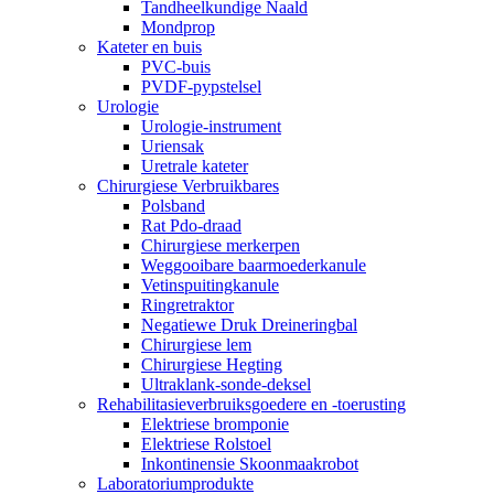
Tandheelkundige Naald
Mondprop
Kateter en buis
PVC-buis
PVDF-pypstelsel
Urologie
Urologie-instrument
Uriensak
Uretrale kateter
Chirurgiese Verbruikbares
Polsband
Rat Pdo-draad
Chirurgiese merkerpen
Weggooibare baarmoederkanule
Vetinspuitingkanule
Ringretraktor
Negatiewe Druk Dreineringbal
Chirurgiese lem
Chirurgiese Hegting
Ultraklank-sonde-deksel
Rehabilitasieverbruiksgoedere en -toerusting
Elektriese bromponie
Elektriese Rolstoel
Inkontinensie Skoonmaakrobot
Laboratoriumprodukte