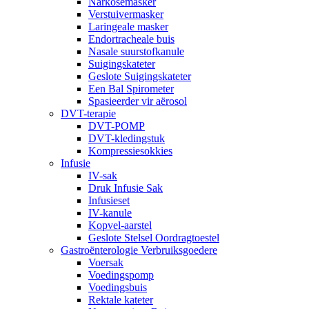
Narkosemasker
Verstuivermasker
Laringeale masker
Endortracheale buis
Nasale suurstofkanule
Suigingskateter
Geslote Suigingskateter
Een Bal Spirometer
Spasieerder vir aërosol
DVT-terapie
DVT-POMP
DVT-kledingstuk
Kompressiesokkies
Infusie
IV-sak
Druk Infusie Sak
Infusieset
IV-kanule
Kopvel-aarstel
Geslote Stelsel Oordragtoestel
Gastroënterologie Verbruiksgoedere
Voersak
Voedingspomp
Voedingsbuis
Rektale kateter