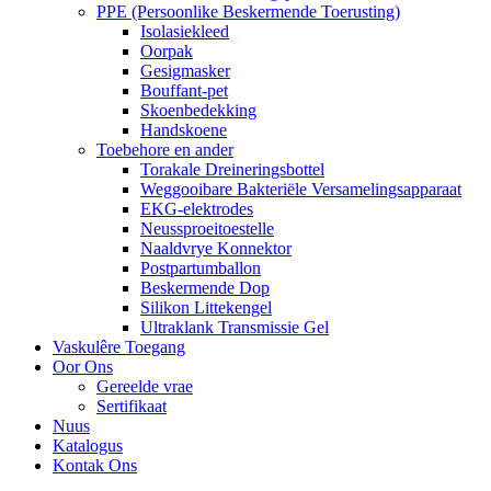
PPE (Persoonlike Beskermende Toerusting)
Isolasiekleed
Oorpak
Gesigmasker
Bouffant-pet
Skoenbedekking
Handskoene
Toebehore en ander
Torakale Dreineringsbottel
Weggooibare Bakteriële Versamelingsapparaat
EKG-elektrodes
Neussproeitoestelle
Naaldvrye Konnektor
Postpartumballon
Beskermende Dop
Silikon Littekengel
Ultraklank Transmissie Gel
Vaskulêre Toegang
Oor Ons
Gereelde vrae
Sertifikaat
Nuus
Katalogus
Kontak Ons