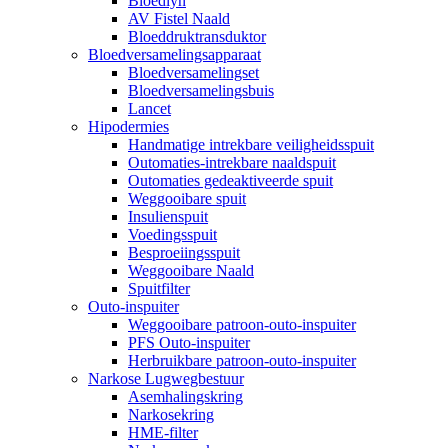
Bloedlyn
AV Fistel Naald
Bloeddruktransduktor
Bloedversamelingsapparaat
Bloedversamelingset
Bloedversamelingsbuis
Lancet
Hipodermies
Handmatige intrekbare veiligheidsspuit
Outomaties-intrekbare naaldspuit
Outomaties gedeaktiveerde spuit
Weggooibare spuit
Insulienspuit
Voedingsspuit
Besproeiingsspuit
Weggooibare Naald
Spuitfilter
Outo-inspuiter
Weggooibare patroon-outo-inspuiter
PFS Outo-inspuiter
Herbruikbare patroon-outo-inspuiter
Narkose Lugwegbestuur
Asemhalingskring
Narkosekring
HME-filter