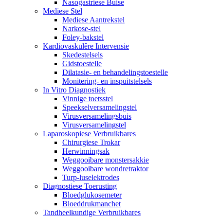
Nasogastriese Buise
Mediese Stel
Mediese Aantrekstel
Narkose-stel
Foley-bakstel
Kardiovaskulêre Intervensie
Skedestelsels
Gidstoestelle
Dilatasie- en behandelingstoestelle
Monitering- en inspuitstelsels
In Vitro Diagnostiek
Vinnige toetsstel
Speekselversamelingstel
Virusversamelingsbuis
Virusversamelingstel
Laparoskopiese Verbruikbares
Chirurgiese Trokar
Herwinningsak
Weggooibare monstersakkie
Weggooibare wondretraktor
Turp-luselektrodes
Diagnostiese Toerusting
Bloedglukosemeter
Bloeddrukmanchet
Tandheelkundige Verbruikbares