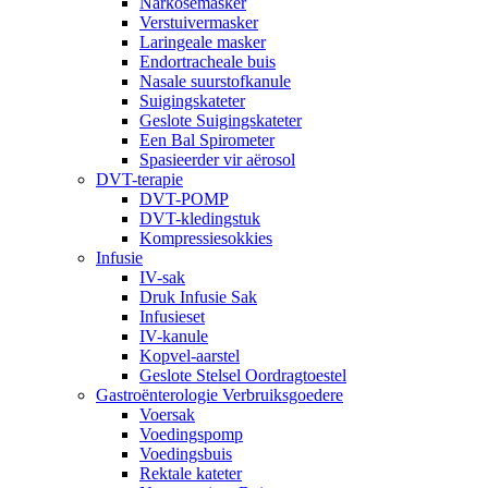
Narkosemasker
Verstuivermasker
Laringeale masker
Endortracheale buis
Nasale suurstofkanule
Suigingskateter
Geslote Suigingskateter
Een Bal Spirometer
Spasieerder vir aërosol
DVT-terapie
DVT-POMP
DVT-kledingstuk
Kompressiesokkies
Infusie
IV-sak
Druk Infusie Sak
Infusieset
IV-kanule
Kopvel-aarstel
Geslote Stelsel Oordragtoestel
Gastroënterologie Verbruiksgoedere
Voersak
Voedingspomp
Voedingsbuis
Rektale kateter