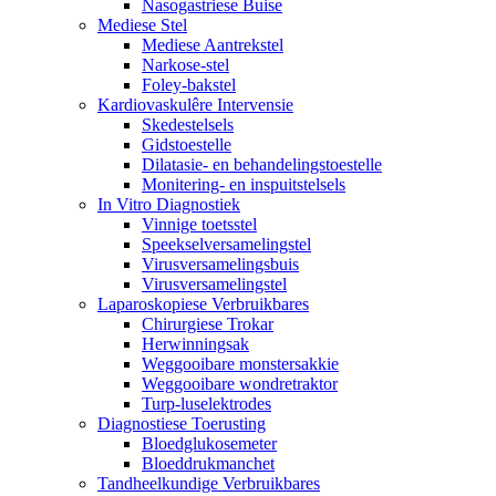
Nasogastriese Buise
Mediese Stel
Mediese Aantrekstel
Narkose-stel
Foley-bakstel
Kardiovaskulêre Intervensie
Skedestelsels
Gidstoestelle
Dilatasie- en behandelingstoestelle
Monitering- en inspuitstelsels
In Vitro Diagnostiek
Vinnige toetsstel
Speekselversamelingstel
Virusversamelingsbuis
Virusversamelingstel
Laparoskopiese Verbruikbares
Chirurgiese Trokar
Herwinningsak
Weggooibare monstersakkie
Weggooibare wondretraktor
Turp-luselektrodes
Diagnostiese Toerusting
Bloedglukosemeter
Bloeddrukmanchet
Tandheelkundige Verbruikbares