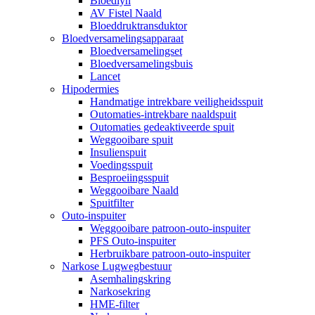
Bloedlyn
AV Fistel Naald
Bloeddruktransduktor
Bloedversamelingsapparaat
Bloedversamelingset
Bloedversamelingsbuis
Lancet
Hipodermies
Handmatige intrekbare veiligheidsspuit
Outomaties-intrekbare naaldspuit
Outomaties gedeaktiveerde spuit
Weggooibare spuit
Insulienspuit
Voedingsspuit
Besproeiingsspuit
Weggooibare Naald
Spuitfilter
Outo-inspuiter
Weggooibare patroon-outo-inspuiter
PFS Outo-inspuiter
Herbruikbare patroon-outo-inspuiter
Narkose Lugwegbestuur
Asemhalingskring
Narkosekring
HME-filter