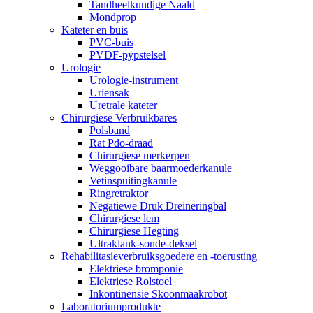
Tandheelkundige Naald
Mondprop
Kateter en buis
PVC-buis
PVDF-pypstelsel
Urologie
Urologie-instrument
Uriensak
Uretrale kateter
Chirurgiese Verbruikbares
Polsband
Rat Pdo-draad
Chirurgiese merkerpen
Weggooibare baarmoederkanule
Vetinspuitingkanule
Ringretraktor
Negatiewe Druk Dreineringbal
Chirurgiese lem
Chirurgiese Hegting
Ultraklank-sonde-deksel
Rehabilitasieverbruiksgoedere en -toerusting
Elektriese bromponie
Elektriese Rolstoel
Inkontinensie Skoonmaakrobot
Laboratoriumprodukte