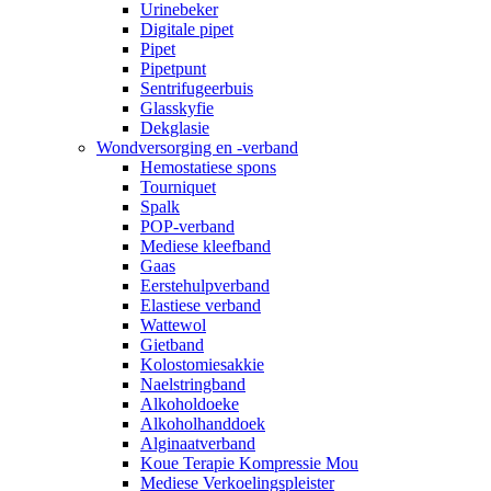
Urinebeker
Digitale pipet
Pipet
Pipetpunt
Sentrifugeerbuis
Glasskyfie
Dekglasie
Wondversorging en -verband
Hemostatiese spons
Tourniquet
Spalk
POP-verband
Mediese kleefband
Gaas
Eerstehulpverband
Elastiese verband
Wattewol
Gietband
Kolostomiesakkie
Naelstringband
Alkoholdoeke
Alkoholhanddoek
Alginaatverband
Koue Terapie Kompressie Mou
Mediese Verkoelingspleister