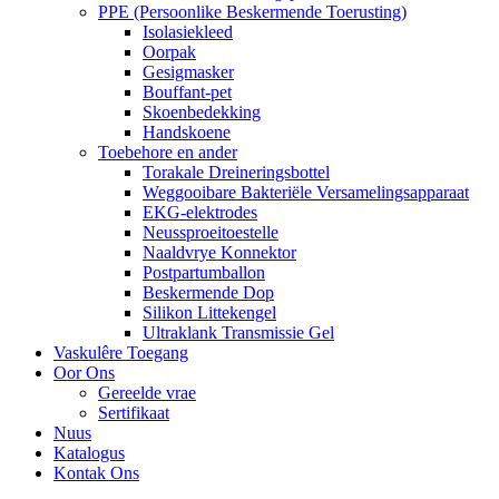
PPE (Persoonlike Beskermende Toerusting)
Isolasiekleed
Oorpak
Gesigmasker
Bouffant-pet
Skoenbedekking
Handskoene
Toebehore en ander
Torakale Dreineringsbottel
Weggooibare Bakteriële Versamelingsapparaat
EKG-elektrodes
Neussproeitoestelle
Naaldvrye Konnektor
Postpartumballon
Beskermende Dop
Silikon Littekengel
Ultraklank Transmissie Gel
Vaskulêre Toegang
Oor Ons
Gereelde vrae
Sertifikaat
Nuus
Katalogus
Kontak Ons