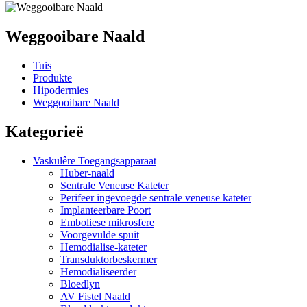
Weggooibare Naald
Tuis
Produkte
Hipodermies
Weggooibare Naald
Kategorieë
Vaskulêre Toegangsapparaat
Huber-naald
Sentrale Veneuse Kateter
Perifeer ingevoegde sentrale veneuse kateter
Implanteerbare Poort
Emboliese mikrosfere
Voorgevulde spuit
Hemodialise-kateter
Transduktorbeskermer
Hemodialiseerder
Bloedlyn
AV Fistel Naald