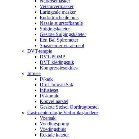
Narkosemasker
Verstuivermasker
Laringeale masker
Endortracheale buis
Nasale suurstofkanule
Suigingskateter
Geslote Suigingskateter
Een Bal Spirometer
Spasieerder vir aërosol
DVT-terapie
DVT-POMP
DVT-kledingstuk
Kompressiesokkies
Infusie
IV-sak
Druk Infusie Sak
Infusieset
IV-kanule
Kopvel-aarstel
Geslote Stelsel Oordragtoestel
Gastroënterologie Verbruiksgoedere
Voersak
Voedingspomp
Voedingsbuis
Rektale kateter