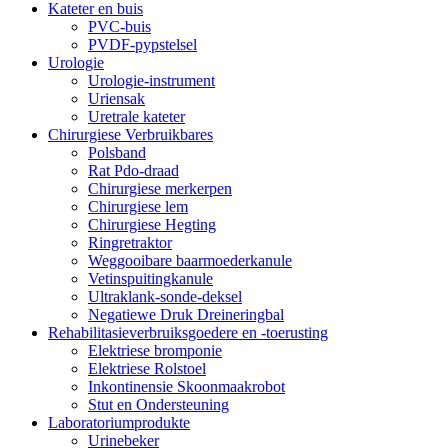
Kateter en buis
PVC-buis
PVDF-pypstelsel
Urologie
Urologie-instrument
Uriensak
Uretrale kateter
Chirurgiese Verbruikbares
Polsband
Rat Pdo-draad
Chirurgiese merkerpen
Chirurgiese lem
Chirurgiese Hegting
Ringretraktor
Weggooibare baarmoederkanule
Vetinspuitingkanule
Ultraklank-sonde-deksel
Negatiewe Druk Dreineringbal
Rehabilitasieverbruiksgoedere en -toerusting
Elektriese bromponie
Elektriese Rolstoel
Inkontinensie Skoonmaakrobot
Stut en Ondersteuning
Laboratoriumprodukte
Urinebeker