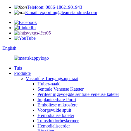
Telefoon: 0086-18621901943
E-mail: exporting@teamstandmed.com
English
Tuis
Produkte
Vaskulêre Toegangsapparaat
Huber-naald
Sentrale Veneuse Kateter
Perifeer ingevoegde sentrale veneuse kateter
Implanteerbare Poort
Emboliese mikrosfere
Voorgevulde spuit
Hemodialise-kateter
Transduktorbeskermer
Hemodialiseerder