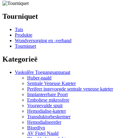
Tourniquet
Tuis
Produkte
Wondversorging en -verband
Tourniquet
Kategorieë
Vaskulêre Toegangsapparaat
Huber-naald
Sentrale Veneuse Kateter
Perifeer ingevoegde sentrale veneuse kateter
Implanteerbare Poort
Emboliese mikrosfere
Voorgevulde spuit
Hemodialise-kateter
Transduktorbeskermer
Hemodialiseerder
Bloedlyn
AV Fistel Naald