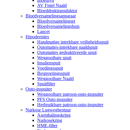
Bloedlyn
AV Fistel Naald
Bloeddruktransduktor
Bloedversamelingsapparaat
Bloedversamelingset
Bloedversamelingsbuis
Lancet
Hipodermies
Handmatige intrekbare veiligheidsspuit
Outomaties-intrekbare naaldspuit
Outomaties gedeaktiveerde spuit
Weggooibare spuit
Insulienspuit
Voedingsspuit
Besproeiingsspuit
Weggooibare Naald
Spuitfilter
Outo-inspuiter
Weggooibare patroon-outo-inspuiter
PFS Outo-inspuiter
Herbruikbare patroon-outo-inspuiter
Narkose Lugwegbestuur
Asemhalingskring
Narkosekring
HME-filter