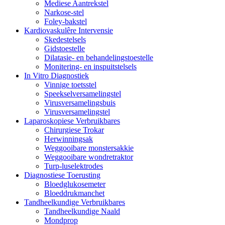
Mediese Aantrekstel
Narkose-stel
Foley-bakstel
Kardiovaskulêre Intervensie
Skedestelsels
Gidstoestelle
Dilatasie- en behandelingstoestelle
Monitering- en inspuitstelsels
In Vitro Diagnostiek
Vinnige toetsstel
Speekselversamelingstel
Virusversamelingsbuis
Virusversamelingstel
Laparoskopiese Verbruikbares
Chirurgiese Trokar
Herwinningsak
Weggooibare monstersakkie
Weggooibare wondretraktor
Turp-luselektrodes
Diagnostiese Toerusting
Bloedglukosemeter
Bloeddrukmanchet
Tandheelkundige Verbruikbares
Tandheelkundige Naald
Mondprop