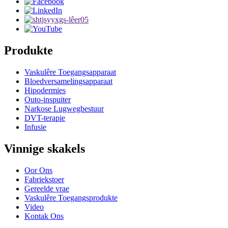
Produkte
Vaskulêre Toegangsapparaat
Bloedversamelingsapparaat
Hipodermies
Outo-inspuiter
Narkose Lugwegbestuur
DVT-terapie
Infusie
Vinnige skakels
Oor Ons
Fabriekstoer
Gereelde vrae
Vaskulêre Toegangsprodukte
Video
Kontak Ons