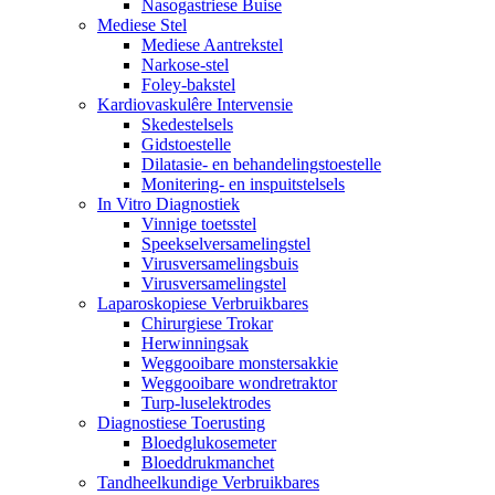
Nasogastriese Buise
Mediese Stel
Mediese Aantrekstel
Narkose-stel
Foley-bakstel
Kardiovaskulêre Intervensie
Skedestelsels
Gidstoestelle
Dilatasie- en behandelingstoestelle
Monitering- en inspuitstelsels
In Vitro Diagnostiek
Vinnige toetsstel
Speekselversamelingstel
Virusversamelingsbuis
Virusversamelingstel
Laparoskopiese Verbruikbares
Chirurgiese Trokar
Herwinningsak
Weggooibare monstersakkie
Weggooibare wondretraktor
Turp-luselektrodes
Diagnostiese Toerusting
Bloedglukosemeter
Bloeddrukmanchet
Tandheelkundige Verbruikbares