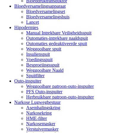
Bloeddruktransduktor
Bloedversamelingsapparaat
Bloedversamelingset
Bloedversamelingsbuis
Lancet
Hipodermies
Manual Intrekbare Veiligheidsspuit
Outomaties-intrekbare naaldspuit
Outomaties gedeaktiveerde spuit
Weggooibare spuit
Insulienspuit
Voedingsspuit
Besproeiingsspuit
Weggooibare Naald
Spuitfilter
Outo-inspuiter
Weggooibare patroon-outo-inspuiter
PFS Outo-inspuiter
Herbruikbare patroon-outo-inspuiter
Narkose Lugwegbestuur
Asemhalingskring
Narkosekring
HME-filter
Narkosemasker
Verstuivermasker