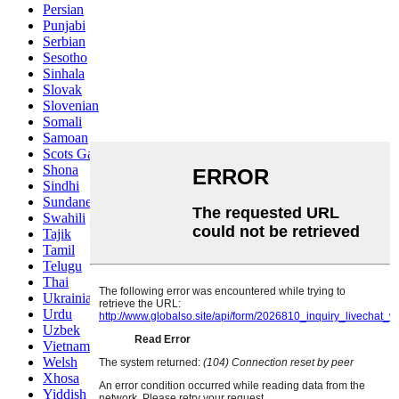
Persian
Punjabi
Serbian
Sesotho
Sinhala
Slovak
Slovenian
Somali
Samoan
Scots Gaelic
Shona
Sindhi
Sundanese
Swahili
Tajik
Tamil
Telugu
Thai
Ukrainian
Urdu
Uzbek
Vietnamese
Welsh
Xhosa
Yiddish