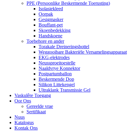
PPE (Persoonlike Beskermende Toerusting)
Isolasiekleed
Oorpak
Gesigmasker
Bouffant-pet
Skoenbedekking
Handskoene
Toebehore en ander
Torakale Dreineringsbottel
Weggooibare Bakteriële Versamelingsapparaat
EKG-elektrodes
Neussproeitoestelle
Naaldvrye Konnektor
Postpartumballon
Beskermende Dop
Silikon Littekengel
Ultraklank Transmissie Gel
Vaskulêre Toegang
Oor Ons
Gereelde vrae
Sertifikaat
Nuus
Katalogus
Kontak Ons