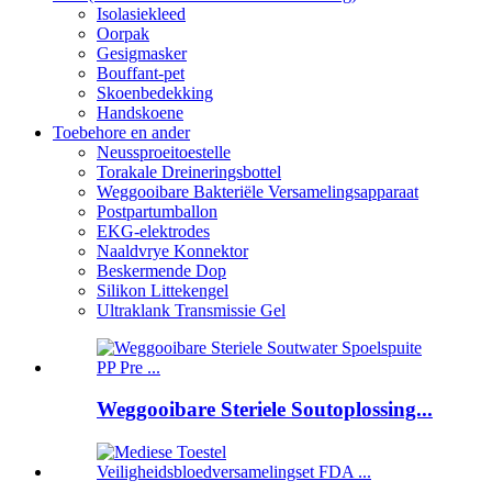
Isolasiekleed
Oorpak
Gesigmasker
Bouffant-pet
Skoenbedekking
Handskoene
Toebehore en ander
Neussproeitoestelle
Torakale Dreineringsbottel
Weggooibare Bakteriële Versamelingsapparaat
Postpartumballon
EKG-elektrodes
Naaldvrye Konnektor
Beskermende Dop
Silikon Littekengel
Ultraklank Transmissie Gel
Weggooibare Steriele Soutoplossing...