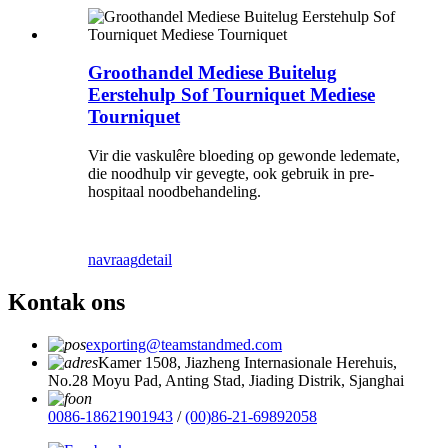
Groothandel Mediese Buitelug
Eerstehulp Sof Tourniquet Mediese
Tourniquet
Vir die vaskulêre bloeding op gewonde ledemate,
die noodhulp vir gevegte, ook gebruik in pre-
hospitaal noodbehandeling.
navraag
detail
Kontak ons
exporting@teamstandmed.com
Kamer 1508, Jiazheng Internasionale Herehuis,
No.28 Moyu Pad, Anting Stad, Jiading Distrik, Sjanghai
0086-18621901943
/
(00)86-21-69892058