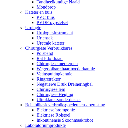
Tandheelkundige Naald
Mondprop
Kateter en buis
PVC-buis
PVDF-pypstelsel
Urologie
Urologie-instrument
Uriensak
Uretrale kateter
Chirurgiese Verbruikbares
Polsband
Rat Pdo-draad
Chirurgiese merkerpen
Weggooibare baarmoederkanule
Vetinspuitingkanule
Ringretraktor
Negatiewe Druk Dreineringbal
Chirurgiese lem
Chirurgiese Hegting
Ultraklank-sonde-deksel
Rehabilitasieverbruiksgoedere en -toerusting
Elektriese bromponie
Elektriese Rolstoel
Inkontinensie Skoonmaakrobot
Laboratoriumprodukte