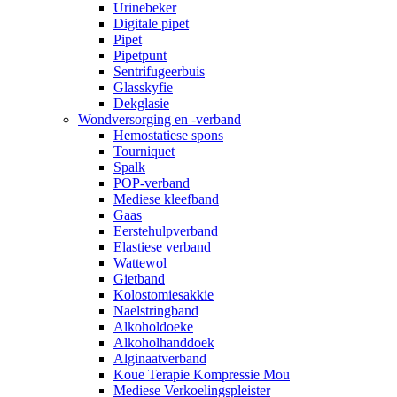
Urinebeker
Digitale pipet
Pipet
Pipetpunt
Sentrifugeerbuis
Glasskyfie
Dekglasie
Wondversorging en -verband
Hemostatiese spons
Tourniquet
Spalk
POP-verband
Mediese kleefband
Gaas
Eerstehulpverband
Elastiese verband
Wattewol
Gietband
Kolostomiesakkie
Naelstringband
Alkoholdoeke
Alkoholhanddoek
Alginaatverband
Koue Terapie Kompressie Mou
Mediese Verkoelingspleister