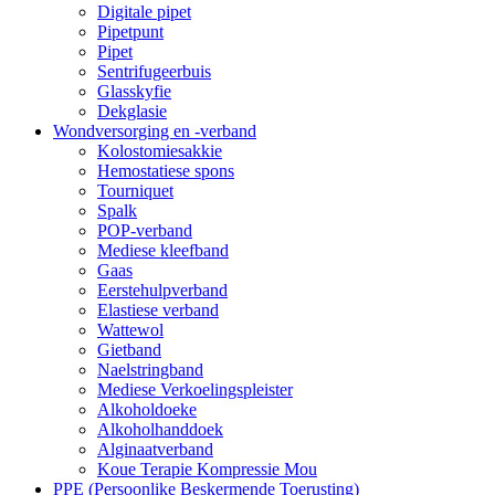
Digitale pipet
Pipetpunt
Pipet
Sentrifugeerbuis
Glasskyfie
Dekglasie
Wondversorging en -verband
Kolostomiesakkie
Hemostatiese spons
Tourniquet
Spalk
POP-verband
Mediese kleefband
Gaas
Eerstehulpverband
Elastiese verband
Wattewol
Gietband
Naelstringband
Mediese Verkoelingspleister
Alkoholdoeke
Alkoholhanddoek
Alginaatverband
Koue Terapie Kompressie Mou
PPE (Persoonlike Beskermende Toerusting)