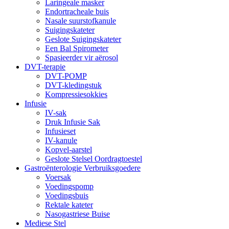
Laringeale masker
Endortracheale buis
Nasale suurstofkanule
Suigingskateter
Geslote Suigingskateter
Een Bal Spirometer
Spasieerder vir aërosol
DVT-terapie
DVT-POMP
DVT-kledingstuk
Kompressiesokkies
Infusie
IV-sak
Druk Infusie Sak
Infusieset
IV-kanule
Kopvel-aarstel
Geslote Stelsel Oordragtoestel
Gastroënterologie Verbruiksgoedere
Voersak
Voedingspomp
Voedingsbuis
Rektale kateter
Nasogastriese Buise
Mediese Stel