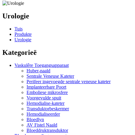
Urologie
Tuis
Produkte
Urologie
Kategorieë
Vaskulêre Toegangsapparaat
Huber-naald
Sentrale Veneuse Kateter
Perifeer ingevoegde sentrale veneuse kateter
Implanteerbare Poort
Emboliese mikrosfere
Voorgevulde spuit
Hemodialise-kateter
Transduktorbeskermer
Hemodialiseerder
Bloedlyn
AV Fistel Naald
Bloeddruktransduktor