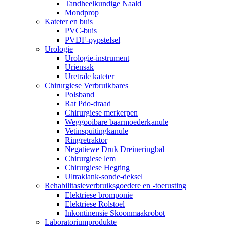
Tandheelkundige Naald
Mondprop
Kateter en buis
PVC-buis
PVDF-pypstelsel
Urologie
Urologie-instrument
Uriensak
Uretrale kateter
Chirurgiese Verbruikbares
Polsband
Rat Pdo-draad
Chirurgiese merkerpen
Weggooibare baarmoederkanule
Vetinspuitingkanule
Ringretraktor
Negatiewe Druk Dreineringbal
Chirurgiese lem
Chirurgiese Hegting
Ultraklank-sonde-deksel
Rehabilitasieverbruiksgoedere en -toerusting
Elektriese bromponie
Elektriese Rolstoel
Inkontinensie Skoonmaakrobot
Laboratoriumprodukte