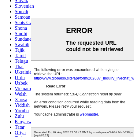
Slovak
Slovenian
Somali
Samoan
Scots Gaelic
Shona
Sindhi
Sundanese
Swahili
Tajik
Tamil
Telugu
Thai
Ukrainian
Urdu
Uzbek
Vietnamese
Welsh
Xhosa
Yiddish
Yoruba
Zulu
Kinyarwanda
Tatar
Oriya