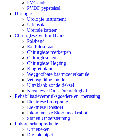
PVC-buis
PVDF-pypstelsel
Urologie
Urologie-instrument
Uriensak
Uretrale kateter
Chirurgiese Verbruikbares
Polsband
Rat Pdo-draad
Chirurgiese merkerpen
Chirurgiese lem
Chirurgiese Hegting
Ringretraktor
Weggooibare baarmoederkanule
Vetinspuitingkanule
Ultraklank-sonde-deksel
Negatiewe Druk Dreineringbal
Rehabilitasieverbruiksgoedere en -toerusting
Elektriese bromponie
Elektriese Rolstoel
Inkontinensie Skoonmaakrobot
Stut en Ondersteuning
Laboratoriumprodukte
Urinebeker
Digitale pipet