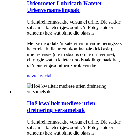
Urienmeter Lubricath Kateter
Urienversamelingsak
Uriendreineringsakke versamel urine. Die sakkie
sal aan 'n kateter (gewoonlik 'n Foley-kateter
genoem) heg wat binne die blaas is.
Mense mag dalk 'n kateter en uriendreineringssak
hê omdat hulle urieninkontinensie (lekkasie),
urienretensie (nie in staat is om te urineer nie),
chirurgie wat 'n kateter noodsaaklik gemaak het,
of 'n ander gesondheidsprobleem het.
navraag
detail
Hoë kwaliteit mediese urien
dreinering versamelsak
Uriendreineringsakke versamel urine. Die sakkie
sal aan 'n kateter (gewoonlik 'n Foley-kateter
genoem) heg wat binne die blaas is.