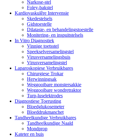
Narkose-stel
Foley-bakstel
Kardiovaskulêre Intervensie
Skedestelsels
Gidstoestelle
Dilatasie- en behandelingstoestelle
Monitering- en inspuitstelsels
In Vitro Diagnostiek
Vinnige toetsstel
Speekselversamelingstel
Virusversamelingsbuis
Virusversamelingstel
Laparoskopiese Verbruikbares
Chirurgiese Trokar
Herwinningsak
Weggooibare monstersakkie
Weggooibare wondretraktor
Turp-luselektrodes
Diagnostiese Toerusting
Bloedglukosemeter
Bloeddrukmanchet
Tandheelkundige Verbruikbares
Tandheelkundige Naald
Mondprop
Kateter en buis