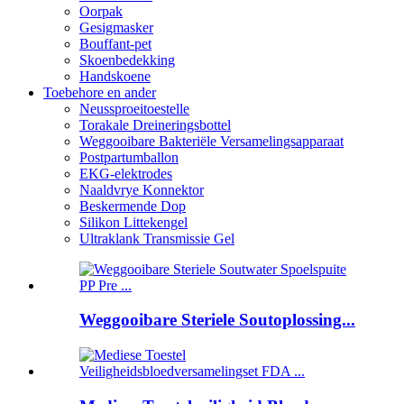
Oorpak
Gesigmasker
Bouffant-pet
Skoenbedekking
Handskoene
Toebehore en ander
Neussproeitoestelle
Torakale Dreineringsbottel
Weggooibare Bakteriële Versamelingsapparaat
Postpartumballon
EKG-elektrodes
Naaldvrye Konnektor
Beskermende Dop
Silikon Littekengel
Ultraklank Transmissie Gel
Weggooibare Steriele Soutoplossing...