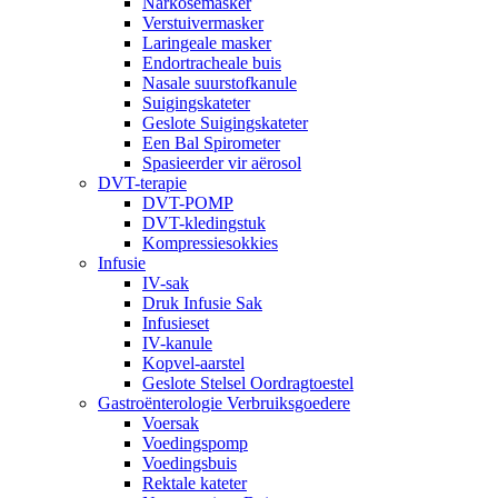
Narkosemasker
Verstuivermasker
Laringeale masker
Endortracheale buis
Nasale suurstofkanule
Suigingskateter
Geslote Suigingskateter
Een Bal Spirometer
Spasieerder vir aërosol
DVT-terapie
DVT-POMP
DVT-kledingstuk
Kompressiesokkies
Infusie
IV-sak
Druk Infusie Sak
Infusieset
IV-kanule
Kopvel-aarstel
Geslote Stelsel Oordragtoestel
Gastroënterologie Verbruiksgoedere
Voersak
Voedingspomp
Voedingsbuis
Rektale kateter