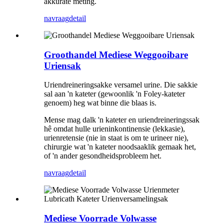
akkurate meting.
navraag
detail
Groothandel Mediese Weggooibare
Uriensak
Uriendreineringsakke versamel urine. Die sakkie
sal aan 'n kateter (gewoonlik 'n Foley-kateter
genoem) heg wat binne die blaas is.
Mense mag dalk 'n kateter en uriendreineringssak
hê omdat hulle urieninkontinensie (lekkasie),
urienretensie (nie in staat is om te urineer nie),
chirurgie wat 'n kateter noodsaaklik gemaak het,
of 'n ander gesondheidsprobleem het.
navraag
detail
Mediese Voorrade Volwasse