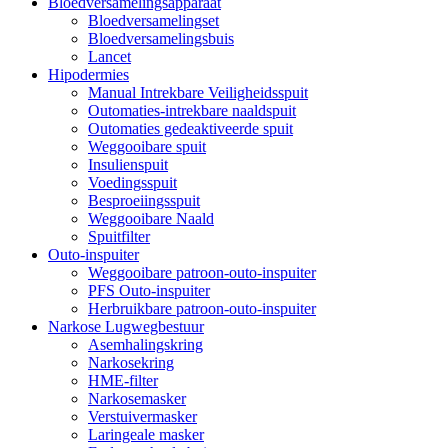
Bloedversamelingsapparaat
Bloedversamelingset
Bloedversamelingsbuis
Lancet
Hipodermies
Manual Intrekbare Veiligheidsspuit
Outomaties-intrekbare naaldspuit
Outomaties gedeaktiveerde spuit
Weggooibare spuit
Insulienspuit
Voedingsspuit
Besproeiingsspuit
Weggooibare Naald
Spuitfilter
Outo-inspuiter
Weggooibare patroon-outo-inspuiter
PFS Outo-inspuiter
Herbruikbare patroon-outo-inspuiter
Narkose Lugwegbestuur
Asemhalingskring
Narkosekring
HME-filter
Narkosemasker
Verstuivermasker
Laringeale masker