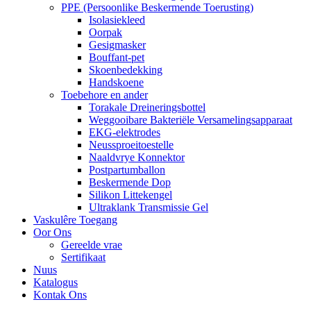
PPE (Persoonlike Beskermende Toerusting)
Isolasiekleed
Oorpak
Gesigmasker
Bouffant-pet
Skoenbedekking
Handskoene
Toebehore en ander
Torakale Dreineringsbottel
Weggooibare Bakteriële Versamelingsapparaat
EKG-elektrodes
Neussproeitoestelle
Naaldvrye Konnektor
Postpartumballon
Beskermende Dop
Silikon Littekengel
Ultraklank Transmissie Gel
Vaskulêre Toegang
Oor Ons
Gereelde vrae
Sertifikaat
Nuus
Katalogus
Kontak Ons