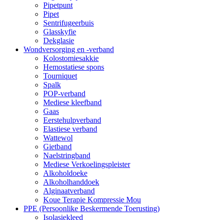
Pipetpunt
Pipet
Sentrifugeerbuis
Glasskyfie
Dekglasie
Wondversorging en -verband
Kolostomiesakkie
Hemostatiese spons
Tourniquet
Spalk
POP-verband
Mediese kleefband
Gaas
Eerstehulpverband
Elastiese verband
Wattewol
Gietband
Naelstringband
Mediese Verkoelingspleister
Alkoholdoeke
Alkoholhanddoek
Alginaatverband
Koue Terapie Kompressie Mou
PPE (Persoonlike Beskermende Toerusting)
Isolasiekleed