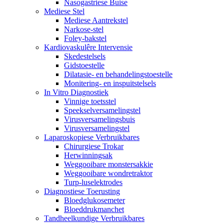
Nasogastriese Buise
Mediese Stel
Mediese Aantrekstel
Narkose-stel
Foley-bakstel
Kardiovaskulêre Intervensie
Skedestelsels
Gidstoestelle
Dilatasie- en behandelingstoestelle
Monitering- en inspuitstelsels
In Vitro Diagnostiek
Vinnige toetsstel
Speekselversamelingstel
Virusversamelingsbuis
Virusversamelingstel
Laparoskopiese Verbruikbares
Chirurgiese Trokar
Herwinningsak
Weggooibare monstersakkie
Weggooibare wondretraktor
Turp-luselektrodes
Diagnostiese Toerusting
Bloedglukosemeter
Bloeddrukmanchet
Tandheelkundige Verbruikbares