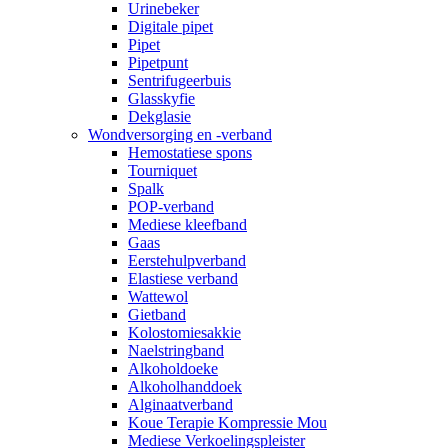
Urinebeker
Digitale pipet
Pipet
Pipetpunt
Sentrifugeerbuis
Glasskyfie
Dekglasie
Wondversorging en -verband
Hemostatiese spons
Tourniquet
Spalk
POP-verband
Mediese kleefband
Gaas
Eerstehulpverband
Elastiese verband
Wattewol
Gietband
Kolostomiesakkie
Naelstringband
Alkoholdoeke
Alkoholhanddoek
Alginaatverband
Koue Terapie Kompressie Mou
Mediese Verkoelingspleister