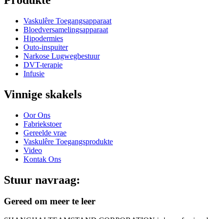
Vaskulêre Toegangsapparaat
Bloedversamelingsapparaat
Hipodermies
Outo-inspuiter
Narkose Lugwegbestuur
DVT-terapie
Infusie
Vinnige skakels
Oor Ons
Fabriekstoer
Gereelde vrae
Vaskulêre Toegangsprodukte
Video
Kontak Ons
Stuur navraag:
Gereed om meer te leer