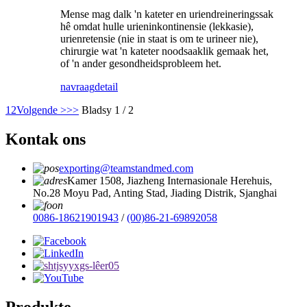
Mense mag dalk 'n kateter en uriendreineringssak
hê omdat hulle urieninkontinensie (lekkasie),
urienretensie (nie in staat is om te urineer nie),
chirurgie wat 'n kateter noodsaaklik gemaak het,
of 'n ander gesondheidsprobleem het.
navraag
detail
1
2
Volgende >
>>
Bladsy 1 / 2
Kontak ons
exporting@teamstandmed.com
Kamer 1508, Jiazheng Internasionale Herehuis,
No.28 Moyu Pad, Anting Stad, Jiading Distrik, Sjanghai
0086-18621901943
/
(00)86-21-69892058
Produkte