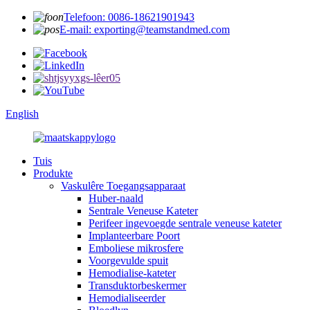
Telefoon: 0086-18621901943
E-mail: exporting@teamstandmed.com
English
Tuis
Produkte
Vaskulêre Toegangsapparaat
Huber-naald
Sentrale Veneuse Kateter
Perifeer ingevoegde sentrale veneuse kateter
Implanteerbare Poort
Emboliese mikrosfere
Voorgevulde spuit
Hemodialise-kateter
Transduktorbeskermer
Hemodialiseerder