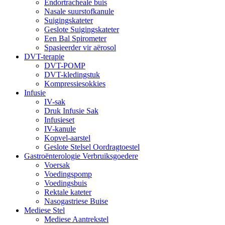
Endortracheale buis
Nasale suurstofkanule
Suigingskateter
Geslote Suigingskateter
Een Bal Spirometer
Spasieerder vir aërosol
DVT-terapie
DVT-POMP
DVT-kledingstuk
Kompressiesokkies
Infusie
IV-sak
Druk Infusie Sak
Infusieset
IV-kanule
Kopvel-aarstel
Geslote Stelsel Oordragtoestel
Gastroënterologie Verbruiksgoedere
Voersak
Voedingspomp
Voedingsbuis
Rektale kateter
Nasogastriese Buise
Mediese Stel
Mediese Aantrekstel