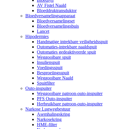
Bloedlyn
AV Fistel Naald
Bloeddruktransduktor
Bloedversamelingsapparaat
Bloedversamelingset
Bloedversamelingsbuis
Lancet
Hipodermies
Handmatige intrekbare veiligheidsspuit
Outomaties-intrekbare naaldspuit
Outomaties gedeaktiveerde spuit
Weggooibare spuit
Insulienspuit
Voedingsspuit
Besproeiingsspuit
Weggooibare Naald
Spuitfilter
Outo-inspuiter
Weggooibare patroon-outo-inspuiter
PFS Outo-inspuiter
Herbruikbare patroon-outo-inspuiter
Narkose Lugwegbestuur
Asemhalingskring
Narkosekring
HME-filter