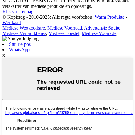
SHANGHAI TEAMSTAND CORPORATION is 'n professionele
verskaffer van mediese produkte en oplossings.
Klik vir navraag
© Kopiereg - 2010-2025: Alle regte voorbehou.
Warm Produkte
-
Werfkaart
Mediese Weggooibare
,
Mediese Voorraad
,
Advertensie Spuite
,
Mediese Verbruikbares
,
Mediese Toestel
,
Mediese Voorrade
,
Stuur e-pos
WhatsApp
x