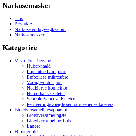
Narkosemasker
Tuis
Produkte
Narkose en lugwegbestuur
Narkosemasker
Kategorieë
Vaskulêre Toegang
Huber-naald
Implanteerbare poort
Emboliese mikrosfere
Voorgevulde spuit
Naaldvrye konnektor
Hemodialise-kateter
Sentrale Veneuse Kateter
Perifeer ingevoegde sentrale veneuse kateters
Bloedversamelingsapparaat
Bloedversamelingstel
Bloedversamelingsbuis
Lancet
Hipodermies