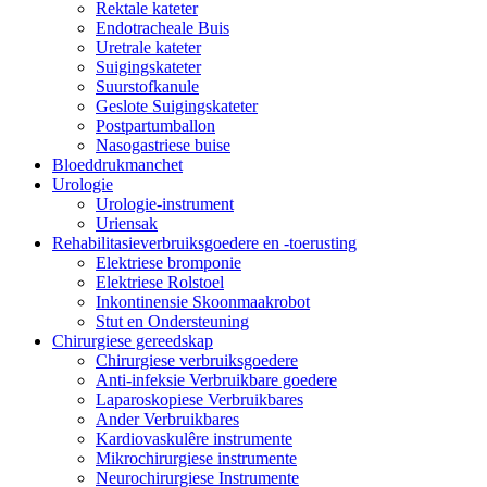
Rektale kateter
Endotracheale Buis
Uretrale kateter
Suigingskateter
Suurstofkanule
Geslote Suigingskateter
Postpartumballon
Nasogastriese buise
Bloeddrukmanchet
Urologie
Urologie-instrument
Uriensak
Rehabilitasieverbruiksgoedere en -toerusting
Elektriese bromponie
Elektriese Rolstoel
Inkontinensie Skoonmaakrobot
Stut en Ondersteuning
Chirurgiese gereedskap
Chirurgiese verbruiksgoedere
Anti-infeksie Verbruikbare goedere
Laparoskopiese Verbruikbares
Ander Verbruikbares
Kardiovaskulêre instrumente
Mikrochirurgiese instrumente
Neurochirurgiese Instrumente