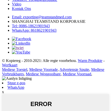
Video
Kontak Ons
Email: exporting@teamstandmed.com
SHANGHAI TEAMSTAND KORPORASIE
Tel: 0086-18621901943
WhatsApp: 8618621901943
© Kopiereg - 2010-2021: Alle regte voorbehou.
Warm Produkte
-
Werfkaart
Mediese Toestel
,
Mediese Voorrade
,
Advertensie Spuite
,
Mediese
Verbruikbares
,
Mediese Weggooibare
,
Mediese Voorraad
,
Stuur e-pos
WhatsApp
x