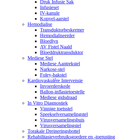
Druk Infusie Sak
Infusieset
IV-kanule
Kopvel-aarstel
Hemodialise
Transduktorbeskermer
Hemodialiseerder
Bloedlyn
AV Fistel Naald
Bloeddruktransduktor
Mediese Stel
Mediese Aantrekstel
Narkose-stel
Foley-bakstel
Kardiovaskulêre Intervensie
Invoerderskede
Ballon-inflasietoestelle
Mediese gidsdraad
In Vitro Diagnostiek
Vinnige toetsstel
Speekselversamelingstel
Virusversamelingsbuis
Virusversamelingstel
Torakale Dreineringsbottel
Rehabilitasieverbruiksgoedere en -toerusting