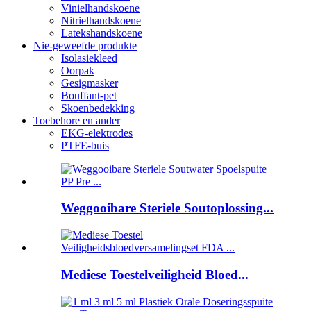
Vinielhandskoene
Nitrielhandskoene
Latekshandskoene
Nie-geweefde produkte
Isolasiekleed
Oorpak
Gesigmasker
Bouffant-pet
Skoenbedekking
Toebehore en ander
EKG-elektrodes
PTFE-buis
Weggooibare Steriele Soutoplossing...
Mediese Toestelveiligheid Bloed...