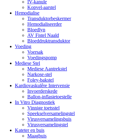
IV-kanule
Kopvel-aarstel
Hemodialise
Transduktorbeskermer
Hemodialiseerder
Bloedlyn
AV Fistel Naald
Bloeddruktransduktor
Voeding
Voersak
Voedingspomp
Mediese Stel
Mediese Aantrekstel
Narkose-stel
Foley-bakstel
Kardiovaskulêre Intervensie
Invoerderskede
Ballon-inflasietoestelle
In Vitro Diagnostiek
Vinnige toetsstel
Speekselversamelingstel
Virusversamelingsbuis
Virusversamelingstel
Kateter en buis
Maagbuis