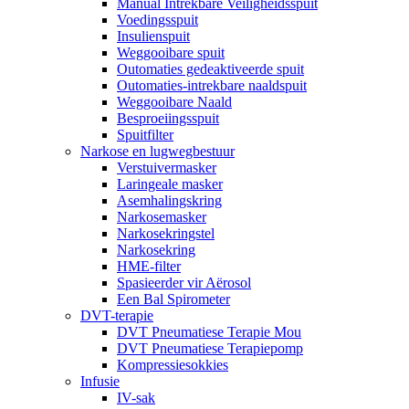
Manual Intrekbare Veiligheidsspuit
Voedingsspuit
Insulienspuit
Weggooibare spuit
Outomaties gedeaktiveerde spuit
Outomaties-intrekbare naaldspuit
Weggooibare Naald
Besproeiingsspuit
Spuitfilter
Narkose en lugwegbestuur
Verstuivermasker
Laringeale masker
Asemhalingskring
Narkosemasker
Narkosekringstel
Narkosekring
HME-filter
Spasieerder vir Aërosol
Een Bal Spirometer
DVT-terapie
DVT Pneumatiese Terapie Mou
DVT Pneumatiese Terapiepomp
Kompressiesokkies
Infusie
IV-sak