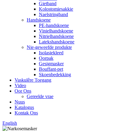
Gietband
Kolostomiesakkie
Naelstringband
Handskoene
PE-handskoene
Vinielhandskoene
Nitrielhandskoene
Latekshandskoene
Nie-geweefde produkte
Isolasiekleed
Oorpak
Gesigmasker
Bouffant-pet
Skoenbedekking
Vaskulêre Toegang
Video
Oor Ons
Gereelde vrae
Nuus
Katalogus
Kontak Ons
English