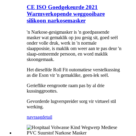
CE ISO Goedgekeurde 2021
Warmverkopende weggooibare
silikoon narkosemasker
'n Narkose-gesigmasker is 'n goedpassende
masker wat gemaklik op jou gesig sit, goed seël
onder volle druk, werk in 'n normale
slaapposisie, is maklik om weer aan te pas deur 'n
slaap-ontneemde persoon, en word maklik
skoongemaak.
Het dieselfde Roll Fit outomatiese verstelkussing
as die Eson vir 'n gemaklike, geen-lek seël.
Gerieflike eengrootte raam pas by al drie
kussinggroottes.
Gevorderde lugverspreider sorg vir virtueel stil
werking.
navraag
detail