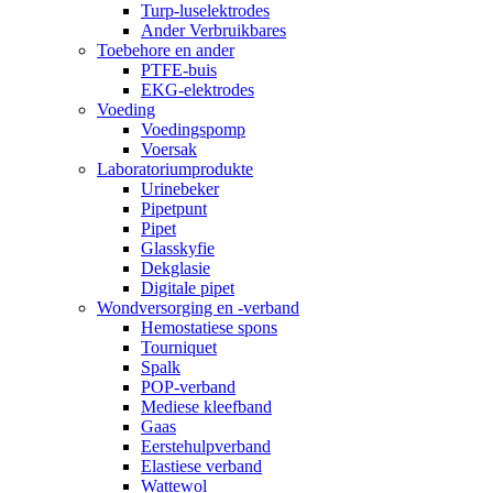
Turp-luselektrodes
Ander Verbruikbares
Toebehore en ander
PTFE-buis
EKG-elektrodes
Voeding
Voedingspomp
Voersak
Laboratoriumprodukte
Urinebeker
Pipetpunt
Pipet
Glasskyfie
Dekglasie
Digitale pipet
Wondversorging en -verband
Hemostatiese spons
Tourniquet
Spalk
POP-verband
Mediese kleefband
Gaas
Eerstehulpverband
Elastiese verband
Wattewol