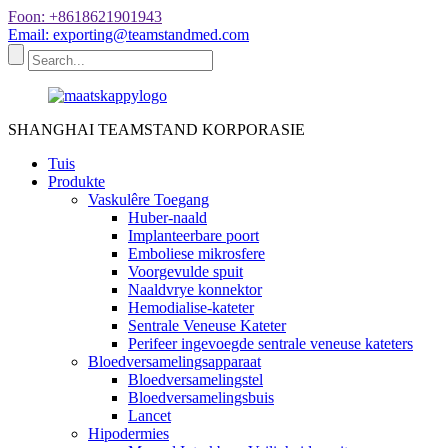
Foon: +8618621901943
Email: exporting@teamstandmed.com
SHANGHAI TEAMSTAND KORPORASIE
Tuis
Produkte
Vaskulêre Toegang
Huber-naald
Implanteerbare poort
Emboliese mikrosfere
Voorgevulde spuit
Naaldvrye konnektor
Hemodialise-kateter
Sentrale Veneuse Kateter
Perifeer ingevoegde sentrale veneuse kateters
Bloedversamelingsapparaat
Bloedversamelingstel
Bloedversamelingsbuis
Lancet
Hipodermies