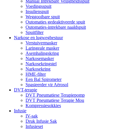
Manual Intrekbare Veiligheidsspuit
Voedingsspuit
Insulienspuit
Weggooibare spuit
Outomaties gedeaktiveerde spuit
Outomaties-intrekbare naaldspuit
Spuitfilter
Narkose en lugwegbestuur
Verstuivermasker
Laringeale masker
Asemhalingskring
Narkosemasker
Narkosekringstel
Narkosekring
HME-filter
Een Bal Spirometer
Spasieerder vir Aërosol
DVT-terapie
DVT Pneumatiese Terapiepomp
DVT Pneumatiese Terapie Mou
Kompressiesokkies
Infusie
IV-sak
Druk Infusie Sak
Infusieset