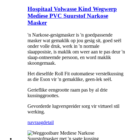
Hospitaal Volwasse Kind Wegwerp
Mediese PVC Suurstof Narkose
Masker
'n Narkose-gesigmasker is 'n goedpassende
masker wat gemaklik op jou gesig sit, goed seël
onder volle druk, werk in 'n normale
slaapposisie, is maklik om weer aan te pas deur 'n
slaap-ontneemde persoon, en word maklik
skoongemaak.
Het dieselfde Roll Fit outomatiese verstelkussing
as die Eson vir 'n gemaklike, geen-lek seël.
Gerieflike eengrootte raam pas by al drie
kussinggroottes.
Gevorderde lugverspreider sorg vir virtueel stil
werking.
navraag
detail