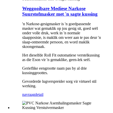
Weggooibare Mediese Narkose
Suurstofmasker met 'n sagte kussing
'n Narkose-gesigmasker is 'n goedpassende
masker wat gemaklik op jou gesig sit, goed seël
onder volle druk, werk in 'n normale
slaapposisie, is maklik om weer aan te pas deur 'n
slaap-ontneemde persoon, en word maklik
skoongemaak.
Het dieselfde Roll Fit outomatiese verstelkussing
as die Eson vir 'n gemaklike, geen-lek seël.
Gerieflike eengrootte raam pas by al drie
kussinggroottes.
Gevorderde lugverspreider sorg vir virtueel stil
werking.
navraag
detail