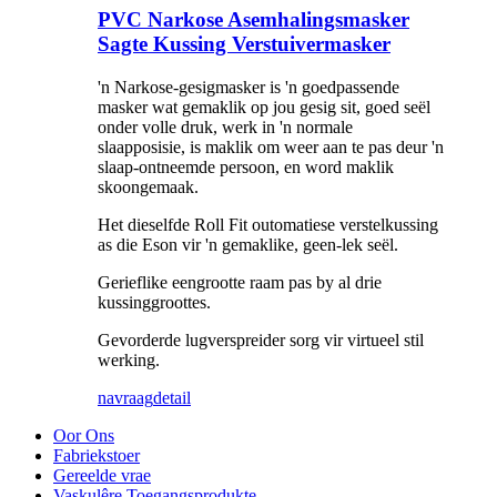
PVC Narkose Asemhalingsmasker
Sagte Kussing Verstuivermasker
'n Narkose-gesigmasker is 'n goedpassende
masker wat gemaklik op jou gesig sit, goed seël
onder volle druk, werk in 'n normale
slaapposisie, is maklik om weer aan te pas deur 'n
slaap-ontneemde persoon, en word maklik
skoongemaak.
Het dieselfde Roll Fit outomatiese verstelkussing
as die Eson vir 'n gemaklike, geen-lek seël.
Gerieflike eengrootte raam pas by al drie
kussinggroottes.
Gevorderde lugverspreider sorg vir virtueel stil
werking.
navraag
detail
Oor Ons
Fabriekstoer
Gereelde vrae
Vaskulêre Toegangsprodukte