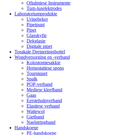
Oftalmiese Instrumente
Turp-luselektrodes
Laboratoriumprodukte
Urinebeker
Pipetpunt
Pipet
Glasskyfie
Dekglasie
Digitale pipet
Torakale Dreineringsbottel
Wondversorging en -verband
Kolostomiesakkie
Hemostatiese spons
Tourniquet
Spalk
POP-verband
Mediese kleefband
Gaas
Eerstehulpverband
Elastiese verband
Wattewol
Gietband
Naelstringband
Handskoene
PE-handskoene