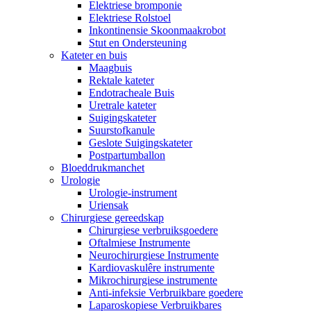
Elektriese bromponie
Elektriese Rolstoel
Inkontinensie Skoonmaakrobot
Stut en Ondersteuning
Kateter en buis
Maagbuis
Rektale kateter
Endotracheale Buis
Uretrale kateter
Suigingskateter
Suurstofkanule
Geslote Suigingskateter
Postpartumballon
Bloeddrukmanchet
Urologie
Urologie-instrument
Uriensak
Chirurgiese gereedskap
Chirurgiese verbruiksgoedere
Oftalmiese Instrumente
Neurochirurgiese Instrumente
Kardiovaskulêre instrumente
Mikrochirurgiese instrumente
Anti-infeksie Verbruikbare goedere
Laparoskopiese Verbruikbares