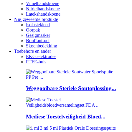
Vinielhandskoene
Nitrielhandskoene
Latekshandskoene
Nie-geweefde produkte
Isolasiekleed
Oorpak
Gesigmasker
Bouffant-pet
Skoenbedekking
Toebehore en ander
EKG-elektrodes
PTFE-buis
Weggooibare Steriele Soutoplossing...
Mediese Toestelveiligheid Bloed...