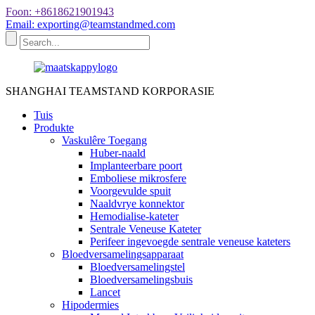
Foon: +8618621901943
Email: exporting@teamstandmed.com
SHANGHAI TEAMSTAND KORPORASIE
Tuis
Produkte
Vaskulêre Toegang
Huber-naald
Implanteerbare poort
Emboliese mikrosfere
Voorgevulde spuit
Naaldvrye konnektor
Hemodialise-kateter
Sentrale Veneuse Kateter
Perifeer ingevoegde sentrale veneuse kateters
Bloedversamelingsapparaat
Bloedversamelingstel
Bloedversamelingsbuis
Lancet
Hipodermies