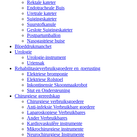
Rektale kateter
Endotracheale Buis
Uretrale kateter
Suigingskateter
Suurstofkanule
Geslote Suigingskateter
Postpartumballon
Nasogastriese buise
Bloeddrukmanchet
Urologie
Urologie-instrument
Uriensak
Rehabilitasieverbruiksgoedere en -toerusting
Elektriese bromponie
Elektriese Rolstoel
Inkontinensie Skoonmaakrobot
Stut en Ondersteuning
Chirurgiese gereedskap
Chirurgiese verbruiksgoedere
Anti-infeksie Verbruikbare goedere
Laparoskopiese Verbruikbares
Ander Verbruikbares
Kardiovaskulêre instrumente
Mikrochirurgiese instrumente
Neurochirurgiese Instrumente