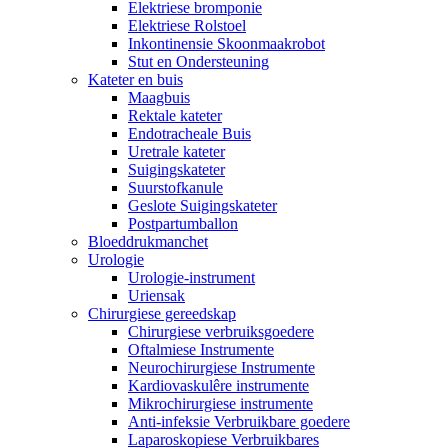
Elektriese bromponie
Elektriese Rolstoel
Inkontinensie Skoonmaakrobot
Stut en Ondersteuning
Kateter en buis
Maagbuis
Rektale kateter
Endotracheale Buis
Uretrale kateter
Suigingskateter
Suurstofkanule
Geslote Suigingskateter
Postpartumballon
Bloeddrukmanchet
Urologie
Urologie-instrument
Uriensak
Chirurgiese gereedskap
Chirurgiese verbruiksgoedere
Oftalmiese Instrumente
Neurochirurgiese Instrumente
Kardiovaskulêre instrumente
Mikrochirurgiese instrumente
Anti-infeksie Verbruikbare goedere
Laparoskopiese Verbruikbares