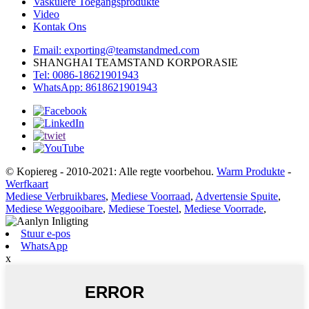
Vaskulêre Toegangsprodukte
Video
Kontak Ons
Email: exporting@teamstandmed.com
SHANGHAI TEAMSTAND KORPORASIE
Tel: 0086-18621901943
WhatsApp: 8618621901943
© Kopiereg - 2010-2021: Alle regte voorbehou.
Warm Produkte
-
Werfkaart
Mediese Verbruikbares
,
Mediese Voorraad
,
Advertensie Spuite
,
Mediese Weggooibare
,
Mediese Toestel
,
Mediese Voorrade
,
Stuur e-pos
WhatsApp
x