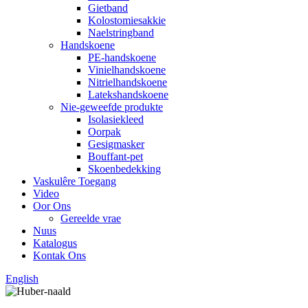
Gietband
Kolostomiesakkie
Naelstringband
Handskoene
PE-handskoene
Vinielhandskoene
Nitrielhandskoene
Latekshandskoene
Nie-geweefde produkte
Isolasiekleed
Oorpak
Gesigmasker
Bouffant-pet
Skoenbedekking
Vaskulêre Toegang
Video
Oor Ons
Gereelde vrae
Nuus
Katalogus
Kontak Ons
English