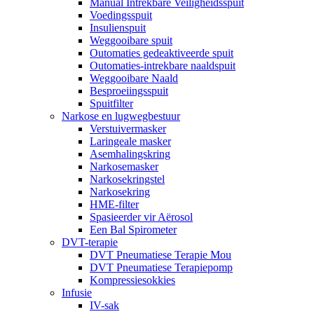
Manual Intrekbare Veiligheidsspuit
Voedingsspuit
Insulienspuit
Weggooibare spuit
Outomaties gedeaktiveerde spuit
Outomaties-intrekbare naaldspuit
Weggooibare Naald
Besproeiingsspuit
Spuitfilter
Narkose en lugwegbestuur
Verstuivermasker
Laringeale masker
Asemhalingskring
Narkosemasker
Narkosekringstel
Narkosekring
HME-filter
Spasieerder vir Aërosol
Een Bal Spirometer
DVT-terapie
DVT Pneumatiese Terapie Mou
DVT Pneumatiese Terapiepomp
Kompressiesokkies
Infusie
IV-sak