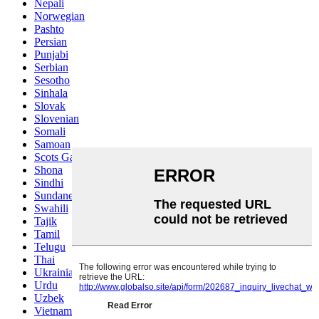
Nepali
Norwegian
Pashto
Persian
Punjabi
Serbian
Sesotho
Sinhala
Slovak
Slovenian
Somali
Samoan
Scots Gaelic
Shona
Sindhi
Sundanese
Swahili
Tajik
Tamil
Telugu
Thai
Ukrainian
Urdu
Uzbek
Vietnamese