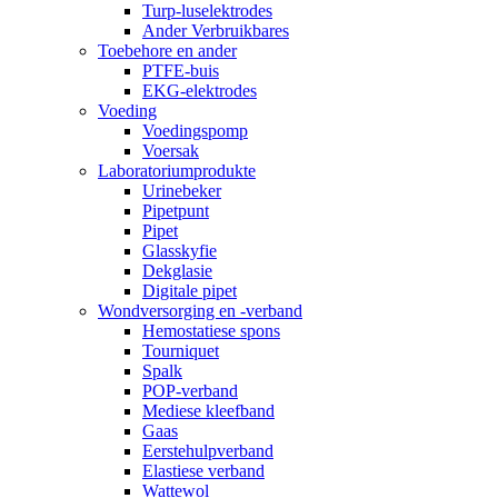
Turp-luselektrodes
Ander Verbruikbares
Toebehore en ander
PTFE-buis
EKG-elektrodes
Voeding
Voedingspomp
Voersak
Laboratoriumprodukte
Urinebeker
Pipetpunt
Pipet
Glasskyfie
Dekglasie
Digitale pipet
Wondversorging en -verband
Hemostatiese spons
Tourniquet
Spalk
POP-verband
Mediese kleefband
Gaas
Eerstehulpverband
Elastiese verband
Wattewol