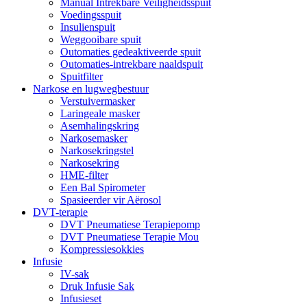
Manual Intrekbare Veiligheidsspuit
Voedingsspuit
Insulienspuit
Weggooibare spuit
Outomaties gedeaktiveerde spuit
Outomaties-intrekbare naaldspuit
Spuitfilter
Narkose en lugwegbestuur
Verstuivermasker
Laringeale masker
Asemhalingskring
Narkosemasker
Narkosekringstel
Narkosekring
HME-filter
Een Bal Spirometer
Spasieerder vir Aërosol
DVT-terapie
DVT Pneumatiese Terapiepomp
DVT Pneumatiese Terapie Mou
Kompressiesokkies
Infusie
IV-sak
Druk Infusie Sak
Infusieset