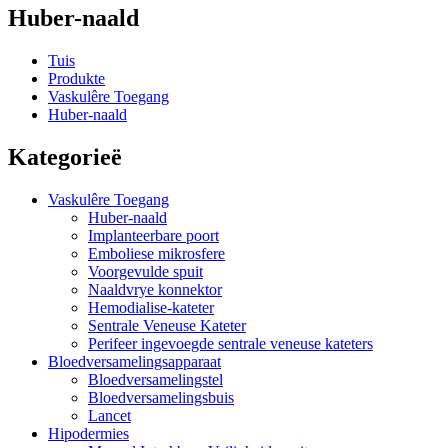
Huber-naald
Tuis
Produkte
Vaskulêre Toegang
Huber-naald
Kategorieë
Vaskulêre Toegang
Huber-naald
Implanteerbare poort
Emboliese mikrosfere
Voorgevulde spuit
Naaldvrye konnektor
Hemodialise-kateter
Sentrale Veneuse Kateter
Perifeer ingevoegde sentrale veneuse kateters
Bloedversamelingsapparaat
Bloedversamelingstel
Bloedversamelingsbuis
Lancet
Hipodermies