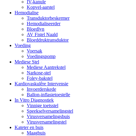
IV-kanule
Kopvel-aarstel
Hemodialise
Transduktorbeskermer
Hemodialiseerder
Bloedlyn
AV Fistel Naald
Bloeddruktransduktor
Voeding
Voersak
Voedingspomp
Mediese Stel
Mediese Aantrekstel
Narkose-stel
Foley-bakstel
Kardiovaskulêre Intervensie
Invoerderskede
Ballon-inflasietoestelle
In Vitro Diagnostiek
Vinnige toetsstel
Speekselversamelingstel
Virusversamelingsbuis
Virusversamelingstel
Kateter en buis
Maagbuis