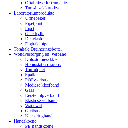
Oftalmiese Instrumente
Turp-luselektrodes
Laboratoriumprodukte
Urinebeker
Pipetpunt
Pipet
Glasskyfie
Dekglasie
Digitale pipet
Torakale Dreineringsbottel
Wondversorging en -verband
Kolostomiesakkie
Hemostatiese spons
Tourniquet
Spalk
POP-verband
Mediese kleefband
Gaas
Eerstehulpverband
Elastiese verband
Wattewol
Gietband
Naelstringband
Handskoene
PE-handskoene