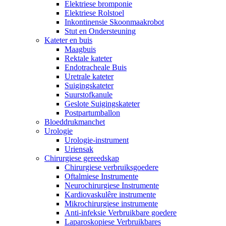
Elektriese bromponie
Elektriese Rolstoel
Inkontinensie Skoonmaakrobot
Stut en Ondersteuning
Kateter en buis
Maagbuis
Rektale kateter
Endotracheale Buis
Uretrale kateter
Suigingskateter
Suurstofkanule
Geslote Suigingskateter
Postpartumballon
Bloeddrukmanchet
Urologie
Urologie-instrument
Uriensak
Chirurgiese gereedskap
Chirurgiese verbruiksgoedere
Oftalmiese Instrumente
Neurochirurgiese Instrumente
Kardiovaskulêre instrumente
Mikrochirurgiese instrumente
Anti-infeksie Verbruikbare goedere
Laparoskopiese Verbruikbares