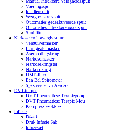
Manual Intrekbare Veiligheidsspuit
Voedingsspuit
Insulienspuit
Weggooibare spuit
Outomaties gedeaktiveerde spuit
Outomaties-intrekbare naaldspuit
Spuitfilter
Narkose en lugwegbestuur
Verstuivermasker
Laringeale masker
Asemhalingskring
Narkosemasker
Narkosekringstel
Narkosekring
HME-filter
Een Bal Spirometer
Spasieerder vir Aërosol
DVT-terapie
DVT Pneumatiese Terapiepomp
DVT Pneumatiese Terapie Mou
Kompressiesokkies
Infusie
IV-sak
Druk Infusie Sak
Infusieset