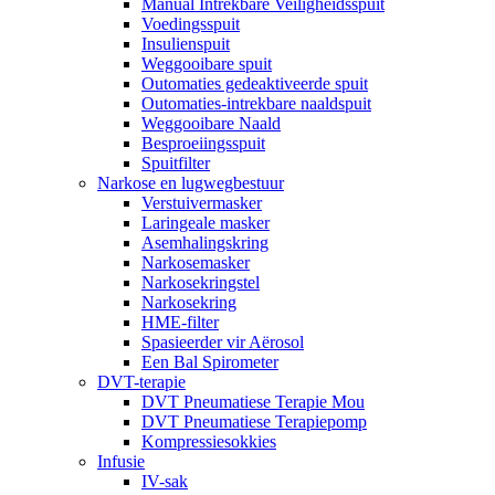
Manual Intrekbare Veiligheidsspuit
Voedingsspuit
Insulienspuit
Weggooibare spuit
Outomaties gedeaktiveerde spuit
Outomaties-intrekbare naaldspuit
Weggooibare Naald
Besproeiingsspuit
Spuitfilter
Narkose en lugwegbestuur
Verstuivermasker
Laringeale masker
Asemhalingskring
Narkosemasker
Narkosekringstel
Narkosekring
HME-filter
Spasieerder vir Aërosol
Een Bal Spirometer
DVT-terapie
DVT Pneumatiese Terapie Mou
DVT Pneumatiese Terapiepomp
Kompressiesokkies
Infusie
IV-sak