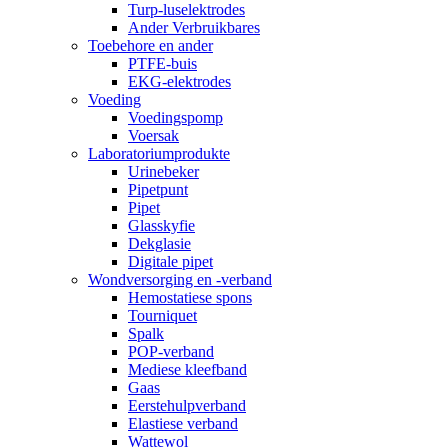
Turp-luselektrodes
Ander Verbruikbares
Toebehore en ander
PTFE-buis
EKG-elektrodes
Voeding
Voedingspomp
Voersak
Laboratoriumprodukte
Urinebeker
Pipetpunt
Pipet
Glasskyfie
Dekglasie
Digitale pipet
Wondversorging en -verband
Hemostatiese spons
Tourniquet
Spalk
POP-verband
Mediese kleefband
Gaas
Eerstehulpverband
Elastiese verband
Wattewol