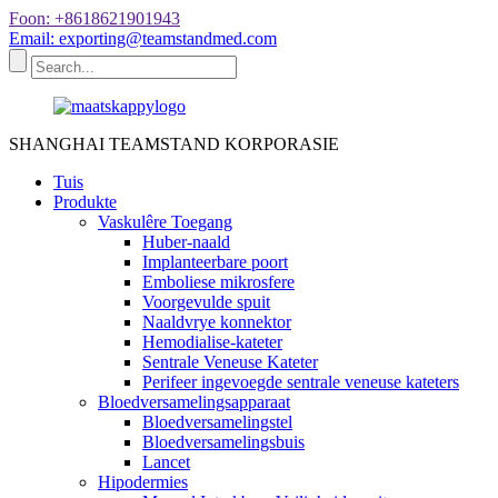
Foon: +8618621901943
Email: exporting@teamstandmed.com
SHANGHAI TEAMSTAND KORPORASIE
Tuis
Produkte
Vaskulêre Toegang
Huber-naald
Implanteerbare poort
Emboliese mikrosfere
Voorgevulde spuit
Naaldvrye konnektor
Hemodialise-kateter
Sentrale Veneuse Kateter
Perifeer ingevoegde sentrale veneuse kateters
Bloedversamelingsapparaat
Bloedversamelingstel
Bloedversamelingsbuis
Lancet
Hipodermies