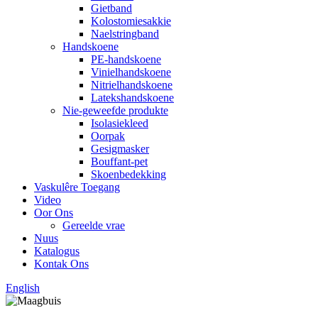
Gietband
Kolostomiesakkie
Naelstringband
Handskoene
PE-handskoene
Vinielhandskoene
Nitrielhandskoene
Latekshandskoene
Nie-geweefde produkte
Isolasiekleed
Oorpak
Gesigmasker
Bouffant-pet
Skoenbedekking
Vaskulêre Toegang
Video
Oor Ons
Gereelde vrae
Nuus
Katalogus
Kontak Ons
English