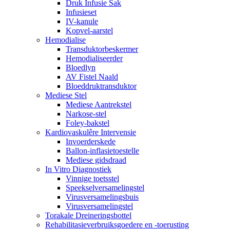
Druk Infusie Sak
Infusieset
IV-kanule
Kopvel-aarstel
Hemodialise
Transduktorbeskermer
Hemodialiseerder
Bloedlyn
AV Fistel Naald
Bloeddruktransduktor
Mediese Stel
Mediese Aantrekstel
Narkose-stel
Foley-bakstel
Kardiovaskulêre Intervensie
Invoerderskede
Ballon-inflasietoestelle
Mediese gidsdraad
In Vitro Diagnostiek
Vinnige toetsstel
Speekselversamelingstel
Virusversamelingsbuis
Virusversamelingstel
Torakale Dreineringsbottel
Rehabilitasieverbruiksgoedere en -toerusting