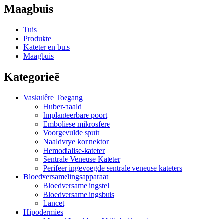
Maagbuis
Tuis
Produkte
Kateter en buis
Maagbuis
Kategorieë
Vaskulêre Toegang
Huber-naald
Implanteerbare poort
Emboliese mikrosfere
Voorgevulde spuit
Naaldvrye konnektor
Hemodialise-kateter
Sentrale Veneuse Kateter
Perifeer ingevoegde sentrale veneuse kateters
Bloedversamelingsapparaat
Bloedversamelingstel
Bloedversamelingsbuis
Lancet
Hipodermies