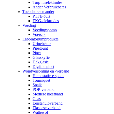
Turp-luselektrodes
Ander Verbruikbares
Toebehore en ander
PTFE-buis
EKG-elektrodes
Voeding
Voedingspomp
Voersak
Laboratoriumprodukte
Urinebeker
Pipetpunt
Pipet
Glasskyfie
Dekglasie
Digitale pipet
Wondversorging en -verband
Hemostatiese spons
Tourniquet
Spalk
POP-verband
Mediese kleefband
Gaas
Eerstehulpverband
Elastiese verband
Wattewol