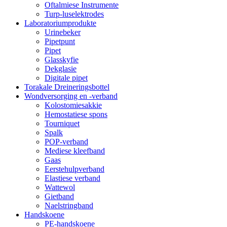
Oftalmiese Instrumente
Turp-luselektrodes
Laboratoriumprodukte
Urinebeker
Pipetpunt
Pipet
Glasskyfie
Dekglasie
Digitale pipet
Torakale Dreineringsbottel
Wondversorging en -verband
Kolostomiesakkie
Hemostatiese spons
Tourniquet
Spalk
POP-verband
Mediese kleefband
Gaas
Eerstehulpverband
Elastiese verband
Wattewol
Gietband
Naelstringband
Handskoene
PE-handskoene