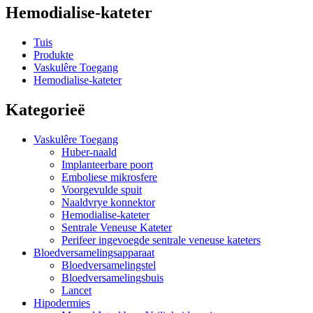
Hemodialise-kateter
Tuis
Produkte
Vaskulêre Toegang
Hemodialise-kateter
Kategorieë
Vaskulêre Toegang
Huber-naald
Implanteerbare poort
Emboliese mikrosfere
Voorgevulde spuit
Naaldvrye konnektor
Hemodialise-kateter
Sentrale Veneuse Kateter
Perifeer ingevoegde sentrale veneuse kateters
Bloedversamelingsapparaat
Bloedversamelingstel
Bloedversamelingsbuis
Lancet
Hipodermies