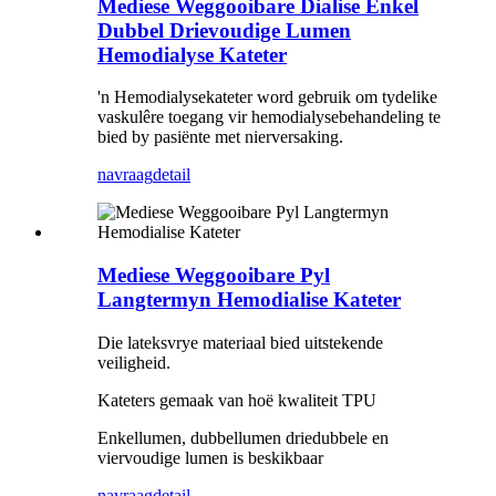
Mediese Weggooibare Dialise Enkel
Dubbel Drievoudige Lumen
Hemodialyse Kateter
'n Hemodialysekateter word gebruik om tydelike
vaskulêre toegang vir hemodialysebehandeling te
bied by pasiënte met nierversaking.
navraag
detail
Mediese Weggooibare Pyl
Langtermyn Hemodialise Kateter
Die lateksvrye materiaal bied uitstekende
veiligheid.
Kateters gemaak van hoë kwaliteit TPU
Enkellumen, dubbellumen driedubbele en
viervoudige lumen is beskikbaar
navraag
detail