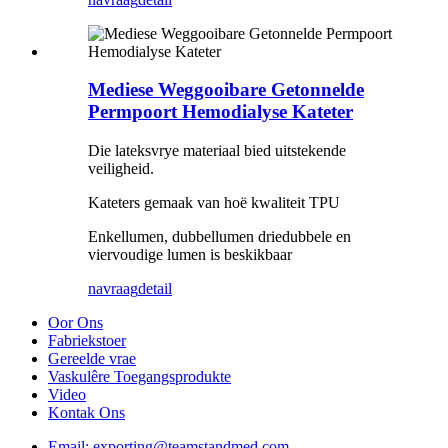
Mediese Weggooibare Getonnelde
Permpoort Hemodialyse Kateter
Die lateksvrye materiaal bied uitstekende
veiligheid.
Kateters gemaak van hoë kwaliteit TPU
Enkellumen, dubbellumen driedubbele en
viervoudige lumen is beskikbaar
navraag
detail
Oor Ons
Fabriekstoer
Gereelde vrae
Vaskulêre Toegangsprodukte
Video
Kontak Ons
Email: exporting@teamstandmed.com