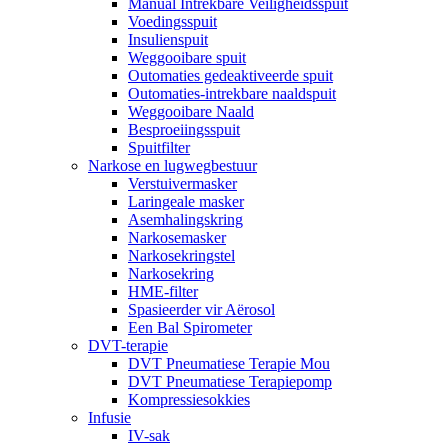
Manual Intrekbare Veiligheidsspuit
Voedingsspuit
Insulienspuit
Weggooibare spuit
Outomaties gedeaktiveerde spuit
Outomaties-intrekbare naaldspuit
Weggooibare Naald
Besproeiingsspuit
Spuitfilter
Narkose en lugwegbestuur
Verstuivermasker
Laringeale masker
Asemhalingskring
Narkosemasker
Narkosekringstel
Narkosekring
HME-filter
Spasieerder vir Aërosol
Een Bal Spirometer
DVT-terapie
DVT Pneumatiese Terapie Mou
DVT Pneumatiese Terapiepomp
Kompressiesokkies
Infusie
IV-sak