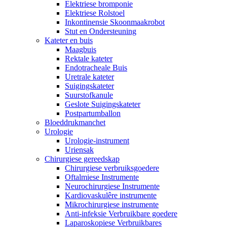
Elektriese bromponie
Elektriese Rolstoel
Inkontinensie Skoonmaakrobot
Stut en Ondersteuning
Kateter en buis
Maagbuis
Rektale kateter
Endotracheale Buis
Uretrale kateter
Suigingskateter
Suurstofkanule
Geslote Suigingskateter
Postpartumballon
Bloeddrukmanchet
Urologie
Urologie-instrument
Uriensak
Chirurgiese gereedskap
Chirurgiese verbruiksgoedere
Oftalmiese Instrumente
Neurochirurgiese Instrumente
Kardiovaskulêre instrumente
Mikrochirurgiese instrumente
Anti-infeksie Verbruikbare goedere
Laparoskopiese Verbruikbares