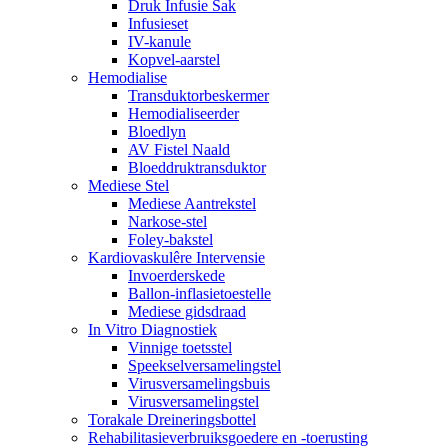
Druk Infusie Sak
Infusieset
IV-kanule
Kopvel-aarstel
Hemodialise
Transduktorbeskermer
Hemodialiseerder
Bloedlyn
AV Fistel Naald
Bloeddruktransduktor
Mediese Stel
Mediese Aantrekstel
Narkose-stel
Foley-bakstel
Kardiovaskulêre Intervensie
Invoerderskede
Ballon-inflasietoestelle
Mediese gidsdraad
In Vitro Diagnostiek
Vinnige toetsstel
Speekselversamelingstel
Virusversamelingsbuis
Virusversamelingstel
Torakale Dreineringsbottel
Rehabilitasieverbruiksgoedere en -toerusting