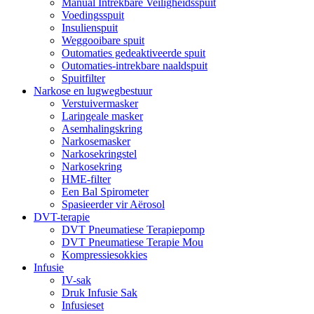
Manual Intrekbare Veiligheidsspuit
Voedingsspuit
Insulienspuit
Weggooibare spuit
Outomaties gedeaktiveerde spuit
Outomaties-intrekbare naaldspuit
Spuitfilter
Narkose en lugwegbestuur
Verstuivermasker
Laringeale masker
Asemhalingskring
Narkosemasker
Narkosekringstel
Narkosekring
HME-filter
Een Bal Spirometer
Spasieerder vir Aërosol
DVT-terapie
DVT Pneumatiese Terapiepomp
DVT Pneumatiese Terapie Mou
Kompressiesokkies
Infusie
IV-sak
Druk Infusie Sak
Infusieset