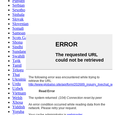
Punjabi
Serbian
Sesotho
Sinhala
Slovak
Slovenian
Somali
Samoan
Scots Gaelic
Shona
Sindhi
Sundanese
Swahili
Tajik
Tamil
Telugu
Thai
Ukrainian
Urdu
Uzbek
Vietnamese
Welsh
Xhosa
Yiddish
Yoruba