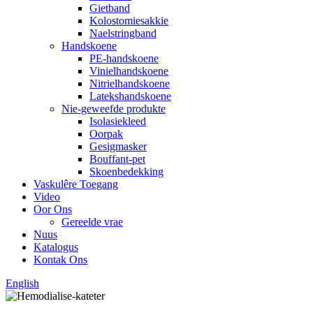
Gietband
Kolostomiesakkie
Naelstringband
Handskoene
PE-handskoene
Vinielhandskoene
Nitrielhandskoene
Latekshandskoene
Nie-geweefde produkte
Isolasiekleed
Oorpak
Gesigmasker
Bouffant-pet
Skoenbedekking
Vaskulêre Toegang
Video
Oor Ons
Gereelde vrae
Nuus
Katalogus
Kontak Ons
English