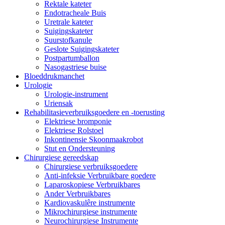
Rektale kateter
Endotracheale Buis
Uretrale kateter
Suigingskateter
Suurstofkanule
Geslote Suigingskateter
Postpartumballon
Nasogastriese buise
Bloeddrukmanchet
Urologie
Urologie-instrument
Uriensak
Rehabilitasieverbruiksgoedere en -toerusting
Elektriese bromponie
Elektriese Rolstoel
Inkontinensie Skoonmaakrobot
Stut en Ondersteuning
Chirurgiese gereedskap
Chirurgiese verbruiksgoedere
Anti-infeksie Verbruikbare goedere
Laparoskopiese Verbruikbares
Ander Verbruikbares
Kardiovaskulêre instrumente
Mikrochirurgiese instrumente
Neurochirurgiese Instrumente