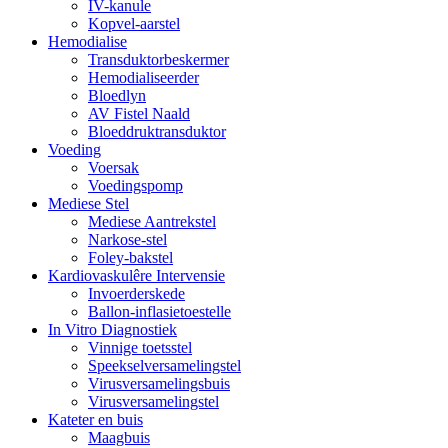
IV-kanule
Kopvel-aarstel
Hemodialise
Transduktorbeskermer
Hemodialiseerder
Bloedlyn
AV Fistel Naald
Bloeddruktransduktor
Voeding
Voersak
Voedingspomp
Mediese Stel
Mediese Aantrekstel
Narkose-stel
Foley-bakstel
Kardiovaskulêre Intervensie
Invoerderskede
Ballon-inflasietoestelle
In Vitro Diagnostiek
Vinnige toetsstel
Speekselversamelingstel
Virusversamelingsbuis
Virusversamelingstel
Kateter en buis
Maagbuis