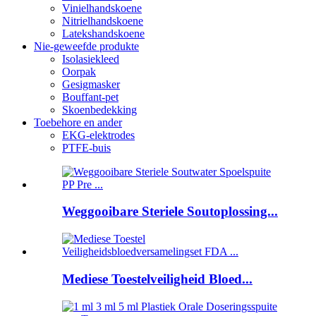
Vinielhandskoene
Nitrielhandskoene
Latekshandskoene
Nie-geweefde produkte
Isolasiekleed
Oorpak
Gesigmasker
Bouffant-pet
Skoenbedekking
Toebehore en ander
EKG-elektrodes
PTFE-buis
Weggooibare Steriele Soutoplossing...
Mediese Toestelveiligheid Bloed...