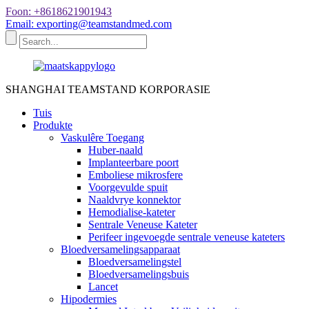
Foon: +8618621901943
Email: exporting@teamstandmed.com
SHANGHAI TEAMSTAND KORPORASIE
Tuis
Produkte
Vaskulêre Toegang
Huber-naald
Implanteerbare poort
Emboliese mikrosfere
Voorgevulde spuit
Naaldvrye konnektor
Hemodialise-kateter
Sentrale Veneuse Kateter
Perifeer ingevoegde sentrale veneuse kateters
Bloedversamelingsapparaat
Bloedversamelingstel
Bloedversamelingsbuis
Lancet
Hipodermies