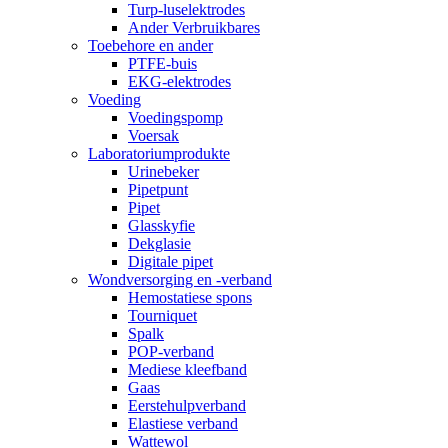
Turp-luselektrodes
Ander Verbruikbares
Toebehore en ander
PTFE-buis
EKG-elektrodes
Voeding
Voedingspomp
Voersak
Laboratoriumprodukte
Urinebeker
Pipetpunt
Pipet
Glasskyfie
Dekglasie
Digitale pipet
Wondversorging en -verband
Hemostatiese spons
Tourniquet
Spalk
POP-verband
Mediese kleefband
Gaas
Eerstehulpverband
Elastiese verband
Wattewol