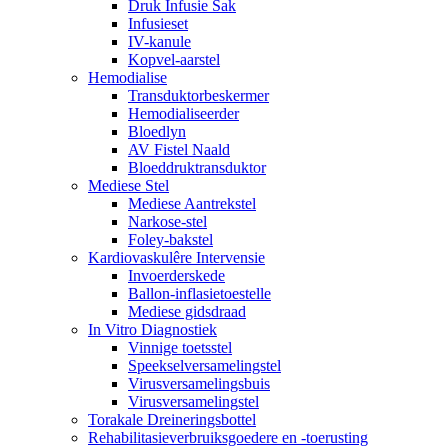
Druk Infusie Sak
Infusieset
IV-kanule
Kopvel-aarstel
Hemodialise
Transduktorbeskermer
Hemodialiseerder
Bloedlyn
AV Fistel Naald
Bloeddruktransduktor
Mediese Stel
Mediese Aantrekstel
Narkose-stel
Foley-bakstel
Kardiovaskulêre Intervensie
Invoerderskede
Ballon-inflasietoestelle
Mediese gidsdraad
In Vitro Diagnostiek
Vinnige toetsstel
Speekselversamelingstel
Virusversamelingsbuis
Virusversamelingstel
Torakale Dreineringsbottel
Rehabilitasieverbruiksgoedere en -toerusting