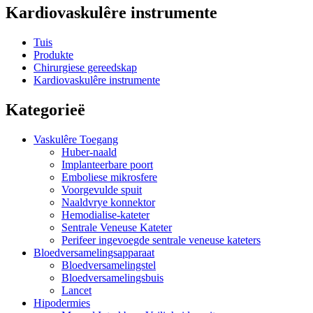
Kardiovaskulêre instrumente
Tuis
Produkte
Chirurgiese gereedskap
Kardiovaskulêre instrumente
Kategorieë
Vaskulêre Toegang
Huber-naald
Implanteerbare poort
Emboliese mikrosfere
Voorgevulde spuit
Naaldvrye konnektor
Hemodialise-kateter
Sentrale Veneuse Kateter
Perifeer ingevoegde sentrale veneuse kateters
Bloedversamelingsapparaat
Bloedversamelingstel
Bloedversamelingsbuis
Lancet
Hipodermies