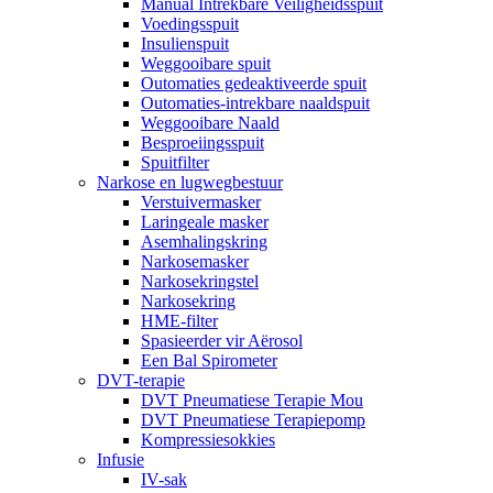
Manual Intrekbare Veiligheidsspuit
Voedingsspuit
Insulienspuit
Weggooibare spuit
Outomaties gedeaktiveerde spuit
Outomaties-intrekbare naaldspuit
Weggooibare Naald
Besproeiingsspuit
Spuitfilter
Narkose en lugwegbestuur
Verstuivermasker
Laringeale masker
Asemhalingskring
Narkosemasker
Narkosekringstel
Narkosekring
HME-filter
Spasieerder vir Aërosol
Een Bal Spirometer
DVT-terapie
DVT Pneumatiese Terapie Mou
DVT Pneumatiese Terapiepomp
Kompressiesokkies
Infusie
IV-sak