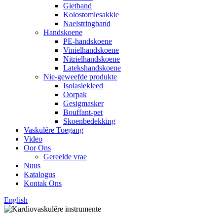
Gietband
Kolostomiesakkie
Naelstringband
Handskoene
PE-handskoene
Vinielhandskoene
Nitrielhandskoene
Latekshandskoene
Nie-geweefde produkte
Isolasiekleed
Oorpak
Gesigmasker
Bouffant-pet
Skoenbedekking
Vaskulêre Toegang
Video
Oor Ons
Gereelde vrae
Nuus
Katalogus
Kontak Ons
English