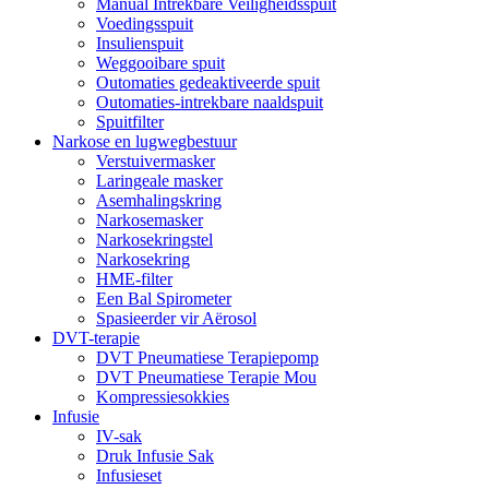
Manual Intrekbare Veiligheidsspuit
Voedingsspuit
Insulienspuit
Weggooibare spuit
Outomaties gedeaktiveerde spuit
Outomaties-intrekbare naaldspuit
Spuitfilter
Narkose en lugwegbestuur
Verstuivermasker
Laringeale masker
Asemhalingskring
Narkosemasker
Narkosekringstel
Narkosekring
HME-filter
Een Bal Spirometer
Spasieerder vir Aërosol
DVT-terapie
DVT Pneumatiese Terapiepomp
DVT Pneumatiese Terapie Mou
Kompressiesokkies
Infusie
IV-sak
Druk Infusie Sak
Infusieset