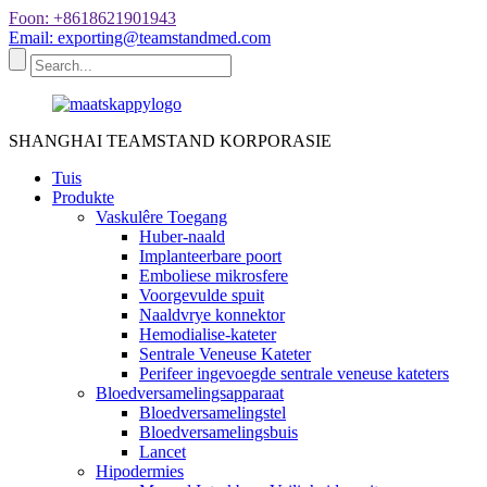
Foon: +8618621901943
Email: exporting@teamstandmed.com
SHANGHAI TEAMSTAND KORPORASIE
Tuis
Produkte
Vaskulêre Toegang
Huber-naald
Implanteerbare poort
Emboliese mikrosfere
Voorgevulde spuit
Naaldvrye konnektor
Hemodialise-kateter
Sentrale Veneuse Kateter
Perifeer ingevoegde sentrale veneuse kateters
Bloedversamelingsapparaat
Bloedversamelingstel
Bloedversamelingsbuis
Lancet
Hipodermies