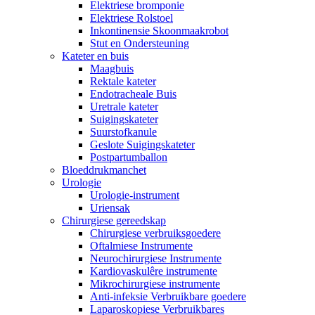
Elektriese bromponie
Elektriese Rolstoel
Inkontinensie Skoonmaakrobot
Stut en Ondersteuning
Kateter en buis
Maagbuis
Rektale kateter
Endotracheale Buis
Uretrale kateter
Suigingskateter
Suurstofkanule
Geslote Suigingskateter
Postpartumballon
Bloeddrukmanchet
Urologie
Urologie-instrument
Uriensak
Chirurgiese gereedskap
Chirurgiese verbruiksgoedere
Oftalmiese Instrumente
Neurochirurgiese Instrumente
Kardiovaskulêre instrumente
Mikrochirurgiese instrumente
Anti-infeksie Verbruikbare goedere
Laparoskopiese Verbruikbares