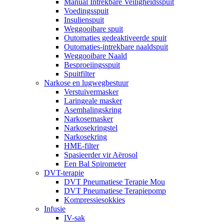
Manual Intrekbare Veiligheidsspuit
Voedingsspuit
Insulienspuit
Weggooibare spuit
Outomaties gedeaktiveerde spuit
Outomaties-intrekbare naaldspuit
Weggooibare Naald
Besproeiingsspuit
Spuitfilter
Narkose en lugwegbestuur
Verstuivermasker
Laringeale masker
Asemhalingskring
Narkosemasker
Narkosekringstel
Narkosekring
HME-filter
Spasieerder vir Aërosol
Een Bal Spirometer
DVT-terapie
DVT Pneumatiese Terapie Mou
DVT Pneumatiese Terapiepomp
Kompressiesokkies
Infusie
IV-sak