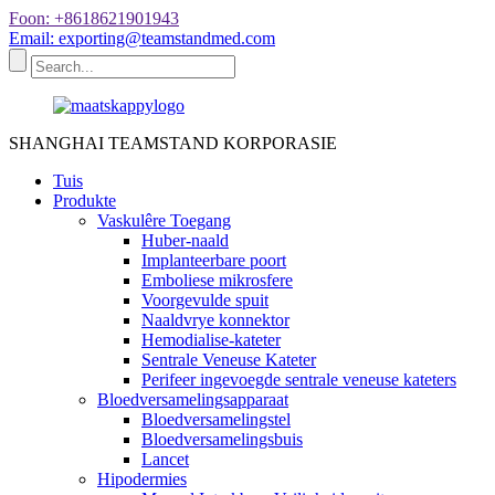
Foon: +8618621901943
Email: exporting@teamstandmed.com
SHANGHAI TEAMSTAND KORPORASIE
Tuis
Produkte
Vaskulêre Toegang
Huber-naald
Implanteerbare poort
Emboliese mikrosfere
Voorgevulde spuit
Naaldvrye konnektor
Hemodialise-kateter
Sentrale Veneuse Kateter
Perifeer ingevoegde sentrale veneuse kateters
Bloedversamelingsapparaat
Bloedversamelingstel
Bloedversamelingsbuis
Lancet
Hipodermies