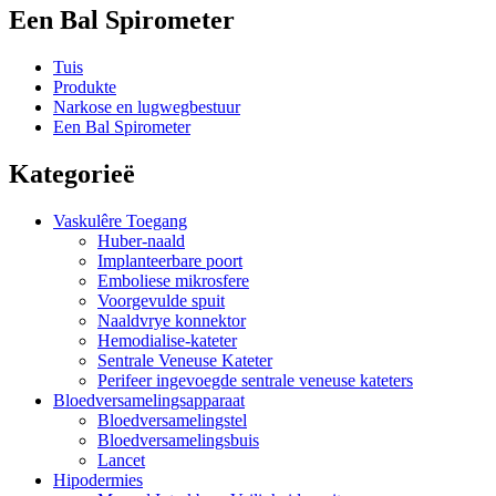
Een Bal Spirometer
Tuis
Produkte
Narkose en lugwegbestuur
Een Bal Spirometer
Kategorieë
Vaskulêre Toegang
Huber-naald
Implanteerbare poort
Emboliese mikrosfere
Voorgevulde spuit
Naaldvrye konnektor
Hemodialise-kateter
Sentrale Veneuse Kateter
Perifeer ingevoegde sentrale veneuse kateters
Bloedversamelingsapparaat
Bloedversamelingstel
Bloedversamelingsbuis
Lancet
Hipodermies