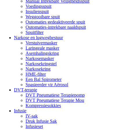
Manual Intrekbare Veiligheidsspuit
Voedingsspuit
Insulienspuit
Weggooibare spuit
Outomaties gedeaktiveerde spuit
Outomaties-intrekbare naaldspuit
Spuitfilter
Narkose en lugwegbestuur
Verstuivermasker
Laringeale masker
Asemhalingskring
Narkosemasker
Narkosekringstel
Narkosekring
HME-filter
Een Bal Spirometer
Spasieerder vir Aërosol
DVT-terapie
DVT Pneumatiese Terapiepomp
DVT Pneumatiese Terapie Mou
Kompressiesokkies
Infusie
IV-sak
Druk Infusie Sak
Infusieset