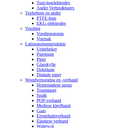
Turp-luselektrodes
Ander Verbruikbares
Toebehore en ander
PTFE-buis
EKG-elektrodes
Voeding
Voedingspomp
Voersak
Laboratoriumprodukte
Urinebeker
Pipetpunt
Pipet
Glasskyfie
Dekglasie
Digitale pipet
Wondversorging en -verband
Hemostatiese spons
Tourniquet
Spalk
POP-verband
Mediese kleefband
Gaas
Eerstehulpverband
Elastiese verband
Wattewol