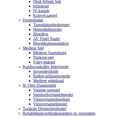
Druk Infusie Sak
Infusieset
IV-kanule
Kopvel-aarstel
Hemodialise
Transduktorbeskermer
Hemodialiseerder
Bloedlyn
AV Fistel Naald
Bloeddruktransduktor
Mediese Stel
Mediese Aantrekstel
Narkose-stel
Foley-bakstel
Kardiovaskulêre Intervensie
Invoerderskede
Ballon-inflasietoestelle
Mediese gidsdraad
In Vitro Diagnostiek
Vinnige toetsstel
Speekselversamelingstel
Virusversamelingsbuis
Virusversamelingstel
Torakale Dreineringsbottel
Rehabilitasieverbruiksgoedere en -toerusting