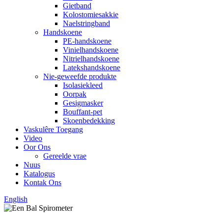
Gietband
Kolostomiesakkie
Naelstringband
Handskoene
PE-handskoene
Vinielhandskoene
Nitrielhandskoene
Latekshandskoene
Nie-geweefde produkte
Isolasiekleed
Oorpak
Gesigmasker
Bouffant-pet
Skoenbedekking
Vaskulêre Toegang
Video
Oor Ons
Gereelde vrae
Nuus
Katalogus
Kontak Ons
English