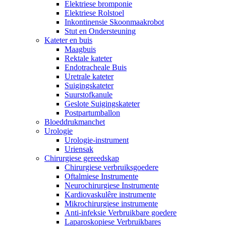
Elektriese bromponie
Elektriese Rolstoel
Inkontinensie Skoonmaakrobot
Stut en Ondersteuning
Kateter en buis
Maagbuis
Rektale kateter
Endotracheale Buis
Uretrale kateter
Suigingskateter
Suurstofkanule
Geslote Suigingskateter
Postpartumballon
Bloeddrukmanchet
Urologie
Urologie-instrument
Uriensak
Chirurgiese gereedskap
Chirurgiese verbruiksgoedere
Oftalmiese Instrumente
Neurochirurgiese Instrumente
Kardiovaskulêre instrumente
Mikrochirurgiese instrumente
Anti-infeksie Verbruikbare goedere
Laparoskopiese Verbruikbares