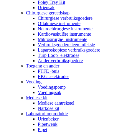
Foley Tray Kit
Uriensak
Chirurgiese gereedskap
Chirurgiese verbruiksgoedere
Oftalmiese instrumente
Neurochirurgiese instrumente
Kardiovaskulêre instrumente
Mikrosirurgie -instrumente
Verbruiksgoedere teen infeksie
Laparoskopiese verbruiksgoedere
Turp Loop -elektrodes
Ander verbruiksgoedere
Toegang en ander
PTFE -buis
EKG -elektrodes
Voeding
Voedingspomp
Voedingssak
Mediese kit
Mediese aantrekstel
Narkose kit
Laboratoriumprodukte
Urienbeker
Pipetwenk
Pipet