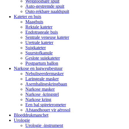
Weggooibare spuit
Auto-gestremde spuit
Outo-rekbare naaldspuit
Kateter en buis
Maagbuis
Rektale kateter
Endotrageale buis
Sentrale veneuse kateter
Uretrale kateter
Suigkateter
Suurstofkanule
Geslote suigkateter
Postpartum ballon
Narkose en lugwegbestuur
Nebuliseerdermasker
Laringeale masker
Asemhalingskringbaan
Narkose masker
Narkose -kringstel
Narkose kring
Een bal spireterometer
Afstandhouer vir aërosol
Bloeddrukmanchet
Urologie
Urologie -instrument