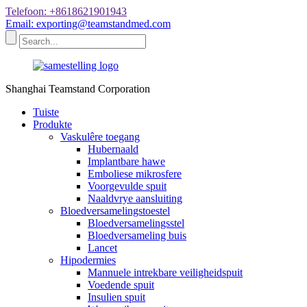
Telefoon: +8618621901943
Email: exporting@teamstandmed.com
Shanghai Teamstand Corporation
Tuiste
Produkte
Vaskulêre toegang
Hubernaald
Implantbare hawe
Emboliese mikrosfere
Voorgevulde spuit
Naaldvrye aansluiting
Bloedversamelingstoestel
Bloedversamelingsstel
Bloedversameling buis
Lancet
Hipodermies
Mannuele intrekbare veiligheidspuit
Voedende spuit
Insulien spuit