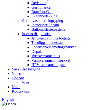
Bedekking
Gesigmasker
Bouffant Cap
Skoenbedekking
Kardiovaskulêre ingryping
Introducer Sheath
Balloninflasietoestelle
In vitro diagnosties
Antigeen vinnige toetsstel
Teenliggaamtoetsstel
Speekselversamelingspakket
Depak
Virusversamelbuis
Virusversamelingspakket
HPV -versamelingstel
Vaskulêre toegang
Video
Oor ons
Vrae
Nuus
Kontak ons
English