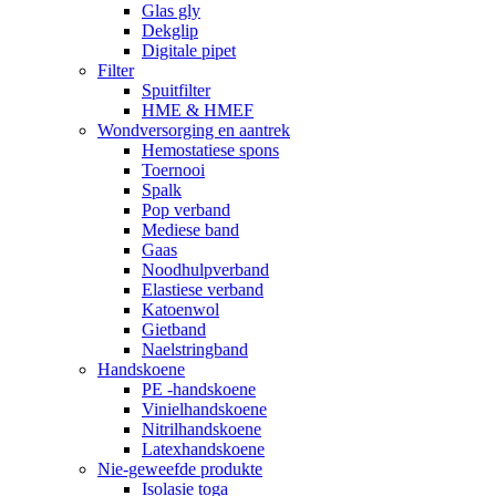
Glas gly
Dekglip
Digitale pipet
Filter
Spuitfilter
HME & HMEF
Wondversorging en aantrek
Hemostatiese spons
Toernooi
Spalk
Pop verband
Mediese band
Gaas
Noodhulpverband
Elastiese verband
Katoenwol
Gietband
Naelstringband
Handskoene
PE -handskoene
Vinielhandskoene
Nitrilhandskoene
Latexhandskoene
Nie-geweefde produkte
Isolasie toga