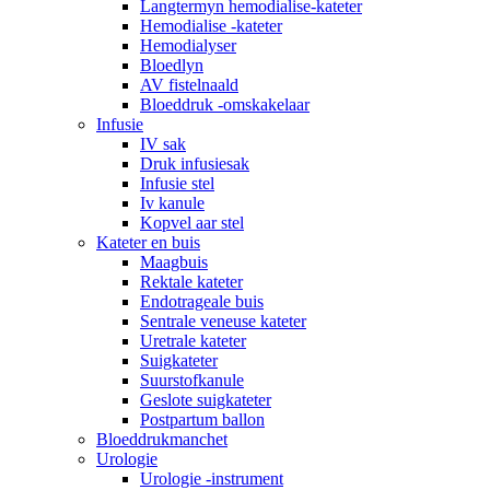
Langtermyn hemodialise-kateter
Hemodialise -kateter
Hemodialyser
Bloedlyn
AV fistelnaald
Bloeddruk -omskakelaar
Infusie
IV sak
Druk infusiesak
Infusie stel
Iv kanule
Kopvel aar stel
Kateter en buis
Maagbuis
Rektale kateter
Endotrageale buis
Sentrale veneuse kateter
Uretrale kateter
Suigkateter
Suurstofkanule
Geslote suigkateter
Postpartum ballon
Bloeddrukmanchet
Urologie
Urologie -instrument