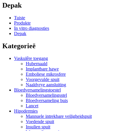
Depak
Tuiste
Produkte
In vitro diagnosties
Depak
Kategorieë
Vaskulêre toegang
Hubernaald
Implantbare hawe
Emboliese mikrosfere
Voorgevulde spuit
Naaldvrye aansluiting
Bloedversamelingstoestel
Bloedversamelingsstel
Bloedversameling buis
Lancet
Hipodermies
Mannuele intrekbare veiligheidspuit
Voedende spuit
Insulien spuit