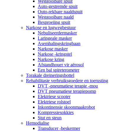
Weggooibare spuit
Auto-gestremde spuit
Outo-rekbare naaldspuit
Weggooibare naald
Besproeiing spuit
Narkose en lugwegbestuur
Nebuliseerdermasker
Laringeale masker
Asemhalingskringbaan
Narkose masker
Narkose -kringstel
Narkose kring
Afstandhouer vir aërosol
Een bal spireterometer
Torakale dreineringsbottel
Rehabilitasie verbruiksgoedere en toerusting
DVT -pneumatiese terapie -mou
DVT pneumatiese terapiepomp
Elektriese scooter
Elektriese rolstoel
Inkontinensie skoonmaakrobot
Kompressiesokkies
Stut en steun
Hemodialise
Transducer -beskermer